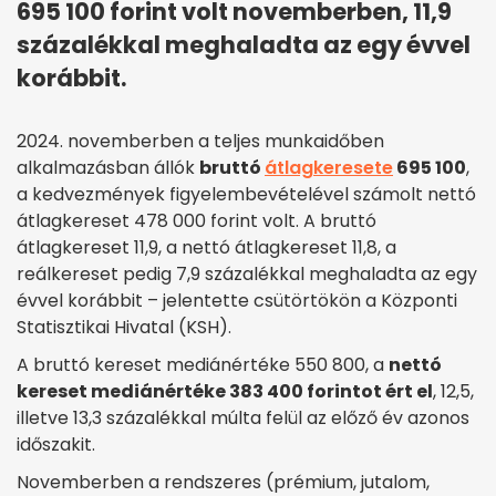
695 100 forint volt novemberben, 11,9
százalékkal meghaladta az egy évvel
korábbit.
2024. novemberben a teljes munkaidőben
alkalmazásban állók
bruttó
átlagkeresete
695 100
,
a kedvezmények figyelembevételével számolt nettó
átlagkereset 478 000 forint volt. A bruttó
átlagkereset 11,9, a nettó átlagkereset 11,8, a
reálkereset pedig 7,9 százalékkal meghaladta az egy
évvel korábbit – jelentette csütörtökön a Központi
Statisztikai Hivatal (KSH).
A bruttó kereset mediánértéke 550 800, a
nettó
kereset mediánértéke 383 400 forintot ért el
, 12,5,
illetve 13,3 százalékkal múlta felül az előző év azonos
időszakit.
Novemberben a rendszeres (prémium, jutalom,