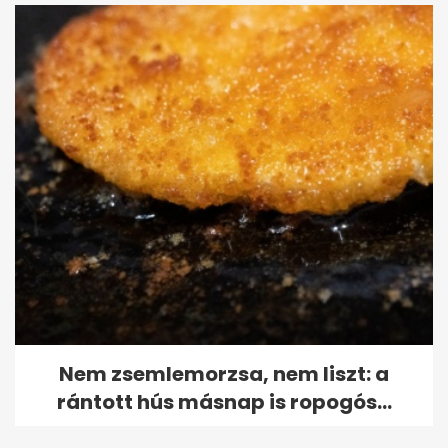
Nem zsemlemorzsa, nem liszt: a
rántott hús másnap is ropogós...