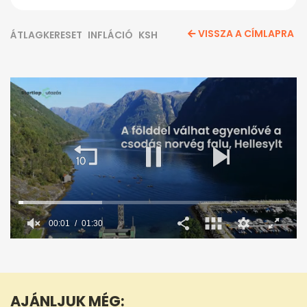
VISSZA A CÍMLAPRA
ÁTLAGKERESET
INFLÁCIÓ
KSH
0
seconds
of
1
minute,
AJÁNLJUK MÉG:
30