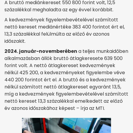
A bruttó mediánkereset 550 800 forint volt, 12,5
százalékkal meghaladta az egy évvel korábbit.
A kedvezmények figyelembevételével számított
nettó kereset mediánértéke 383 400 forintot ért el,
13,3 százalékkal felülmúlta az előző év azonos
időszakit.
2024. január-novemberében
a teljes munkaidőben
alkalmazásban állók bruttó átlagkeresete 639 500
forint volt. A nettó átlagkereset kedvezmények
nélkül 425 200, a kedvezményeket figyelembe véve
440 200 forintot ért el. A bruttó és a kedvezmények
nélkül számított nettó átlagkereset egyaránt 13,5,
míg a kedvezmények figyelembevételével számított
nettó kereset 13,3 százalékkal emelkedett az előző
év azonos időszakához képest – írja az MTI.