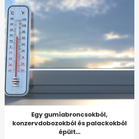
Egy gumiabroncsokból,
konzervdobozokból és palackokból
épült...