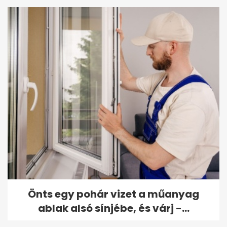
Önts egy pohár vizet a műanyag
ablak alsó sínjébe, és várj -...