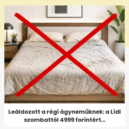
seconds
Leáldozott a régi ágyneműknek: a Lidl
szombattól 4999 forintért...