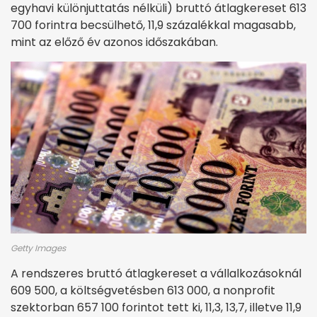
egyhavi különjuttatás nélküli) bruttó átlagkereset 613
700 forintra becsülhető, 11,9 százalékkal magasabb,
mint az előző év azonos időszakában.
Getty Images
A rendszeres bruttó átlagkereset a vállalkozásoknál
609 500, a költségvetésben 613 000, a nonprofit
szektorban 657 100 forintot tett ki, 11,3, 13,7, illetve 11,9