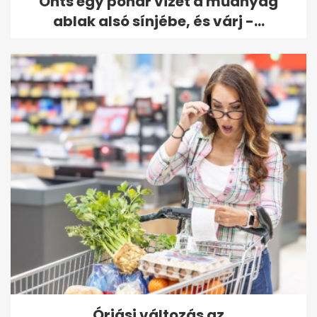
Önts egy pohár vizet a műanyag
ablak alsó sínjébe, és várj -...
Óriási változás az