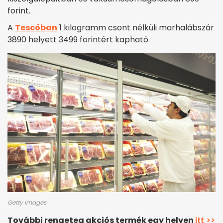
forint.
A
Tescóban
1 kilogramm csont nélküli marhalábszár
3890 helyett 3499 forintért kapható.
Getty Images
További rengeteg akciós termék egy helyen
itt >>