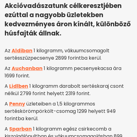
Akcióvadászatunk célkeresztjében
ezúttal a nagyobb üzletekben
kedvezményes áron kínált, különböző
húsfajták állnak.
Az
Aldiban
1 kilogramm, vákuumcsomagolt
sertésszűzpecsenye 2899 forintba kerül.
Az
Auchanban
1 kilogramm pecsenyekacsa ára
1699 forint.
A
Lidlben
1 kilogramm darabolt sertéskaraj csont
nélkül 2799 forint helyett 2319 forint.
A
Penny
üzleteiben a 1,5 kilogrammos
sertéskörömpörkölt-csomag 1299 helyett 949
forintba kerül.
A
Sparban
1 kilogramm egész csirkecomb a
kiszolgálópultban és vákuumcsomagolásban 899