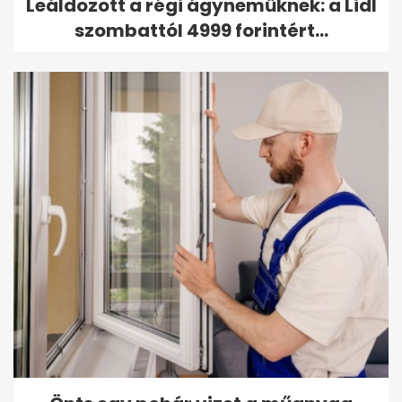
Leáldozott a régi ágyneműknek: a Lidl
szombattól 4999 forintért...