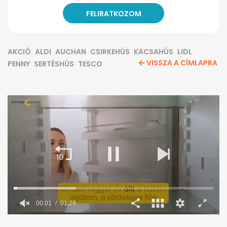
AKCIÓ
ALDI
AUCHAN
CSIRKEHÚS
KACSAHÚS
LIDL
VISSZA A CÍMLAPRA
PENNY
SERTÉSHÚS
TESCO
00:02
01:29
0
seconds