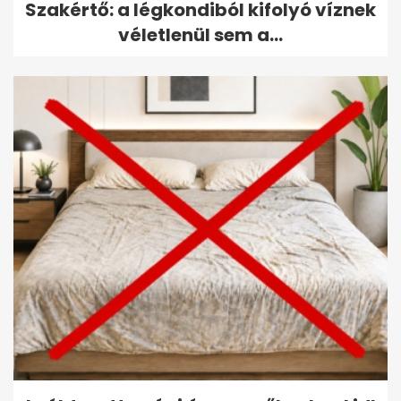
Szakértő: a légkondiból kifolyó víznek
véletlenül sem a...