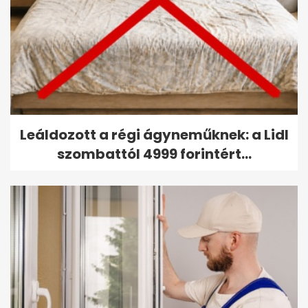
Leáldozott a régi ágyneműknek: a Lidl
szombattól 4999 forintért...