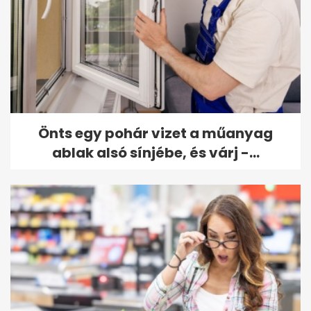
Önts egy pohár vizet a műanyag
ablak alsó sínjébe, és várj -...