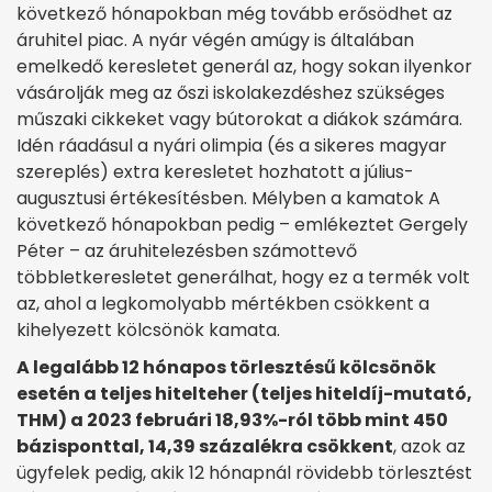
következő hónapokban még tovább erősödhet az
áruhitel piac. A nyár végén amúgy is általában
emelkedő keresletet generál az, hogy sokan ilyenkor
vásárolják meg az őszi iskolakezdéshez szükséges
műszaki cikkeket vagy bútorokat a diákok számára.
Idén ráadásul a nyári olimpia (és a sikeres magyar
szereplés) extra keresletet hozhatott a július-
augusztusi értékesítésben. Mélyben a kamatok A
következő hónapokban pedig – emlékeztet Gergely
Péter – az áruhitelezésben számottevő
többletkeresletet generálhat, hogy ez a termék volt
az, ahol a legkomolyabb mértékben csökkent a
kihelyezett kölcsönök kamata.
A legalább 12 hónapos törlesztésű kölcsönök
esetén a teljes hitelteher (teljes hiteldíj-mutató,
THM) a 2023 februári 18,93%-ról több mint 450
bázisponttal, 14,39 százalékra csökkent
, azok az
ügyfelek pedig, akik 12 hónapnál rövidebb törlesztést