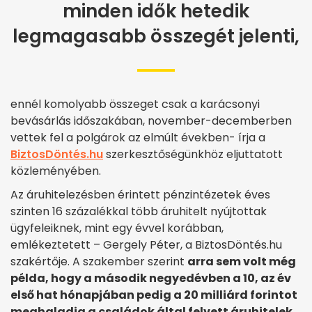
minden idők hetedik
legmagasabb összegét jelenti,
ennél komolyabb összeget csak a karácsonyi
bevásárlás időszakában, november-decemberben
vettek fel a polgárok az elmúlt években- írja a
BiztosDöntés.hu
szerkesztőségünkhöz eljuttatott
közleményében.
Az áruhitelezésben érintett pénzintézetek éves
szinten 16 százalékkal több áruhitelt nyújtottak
ügyfeleiknek, mint egy évvel korábban,
emlékeztetett – Gergely Péter, a BiztosDöntés.hu
szakértője. A szakember szerint
arra sem volt még
példa, hogy a második negyedévben a 10, az év
első hat hónapjában pedig a 20 milliárd forintot
meghaladja a családok által felvett áruhitelek