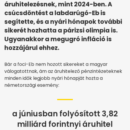
áruhitelezésnek, mint 2024-ben. A
csúcsdöntést a labdarúgó-Eb is
segítette, és a nyári hónapok további
sikerét hozhatta a párizsi olimpia is.
Ugyanakkor a megugró infláció is
hozzájárul ehhez.
Bár a foci-Eb nem hozott sikereket a magyar
válogatottnak, ám az áruhitelező pénzintézeteknek
minden idők legjobb nyári hónapját hozta a
németországi esemény:
a júniusban folyósított 3,82
milliárd forintnyi áruhitel