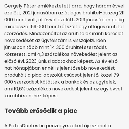
Gergely Péter emlékeztetett arra, hogy három évvel
ezelőtt, 2021 júniusában az átlagos áruhitel-összeg 211
000 forint volt, öt évvel ezelőtt, 2019 júniusában pedig
mindössze 159 000 forintról szólt egy átlagos áruhitel
szerződés. Mindazonáltal az áruhitelek iránti kereslet
növekedését az ügyfélszám is visszajelzi. Idén
júniusban több mint 14 300 áruhitel szerződés
köttetett, ami 4,3 százalékos növekedést jelent az
előző évi, 2023 júniusi adatokhoz képest. Az év első
hat hónapjában ennél is jelentősebb növekedést
produkált a piac: abszolút csúcsot jelentő, közel 79
000 szerződést kötöttek a bankok és az ügyfelek,
ami 10,6% százalékos növekedést jelent az egy évvel
korábbi szinthez képest.
Tovább erősödik a piac
A BiztosDöntés.hu pénzügyi szakértője szerint a