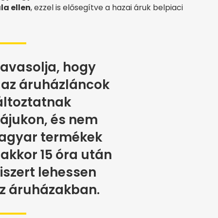
a ellen
, ezzel is elősegítve a hazai áruk belpiaci
avasolja, hogy
az áruházláncok
ltoztatnak
kájukon, és nem
magyar termékek
akkor 15 óra után
iszert lehessen
az áruházakban.