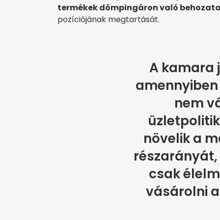
termékek dömpingáron való behozatal
pozíciójának megtartását.
A kamara j
amennyiben 
nem vá
üzletpoliti
növelik a 
részarányát, 
csak élelm
vásárolni 