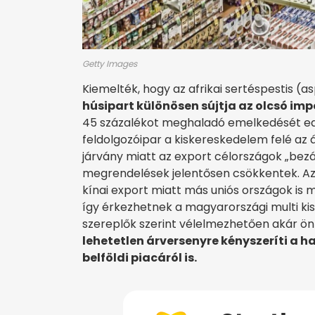
Getty Images
Kiemelték, hogy az afrikai sertéspestis (
húsipart különösen sújtja az olcsó imp
45 százalékot meghaladó emelkedését edd
feldolgozóipar a kiskereskedelem felé az 
járvány miatt az export célországok „be
megrendelések jelentősen csökkentek. Az e
kínai export miatt más uniós országok is
így érkezhetnek a magyarországi multi k
szereplők szerint vélelmezhetően akár ön
lehetetlen árversenyre kényszeríti a h
belföldi piacáról is.