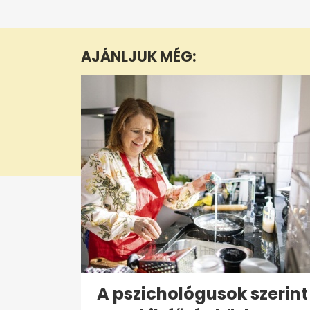
seconds
of
5
minutes,
AJÁNLJUK MÉG:
35
seconds
Volume
0%
A pszichológusok szerint