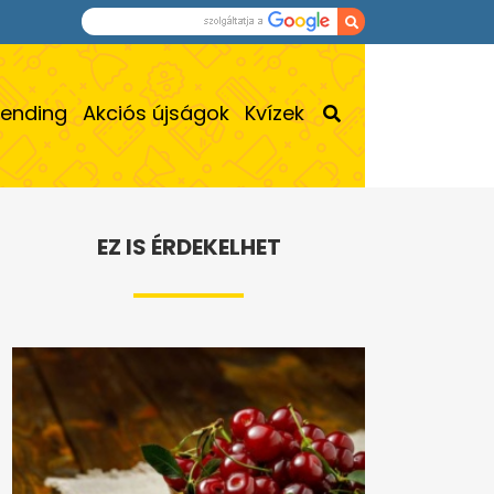
rending
Akciós újságok
Kvízek
EZ IS ÉRDEKELHET