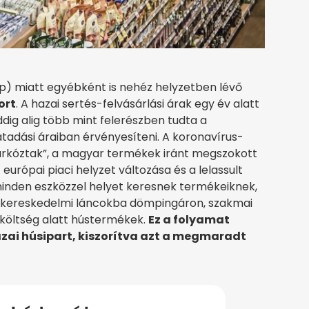
asp) miatt egyébként is nehéz helyzetben lévő
ort
. A hazai sertés-felvásárlási árak egy év alatt
ig alig több mint felerészben tudta a
átadási áraiban érvényesíteni. A koronavírus-
zárkóztak”, a magyar termékek iránt megszokott
urópai piaci helyzet változása és a lelassult
 minden eszközzel helyet keresnek termékeiknek,
iskereskedelmi láncokba dömpingáron, szakmai
költség alatt hústermékek.
Ez a folyamat
azai húsipart, kiszorítva azt a megmaradt