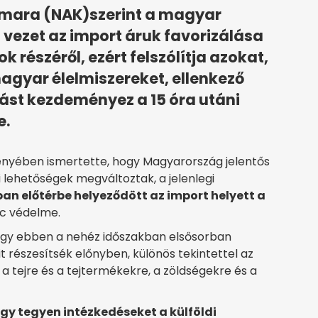
mara (NAK)szerint a magyar
 vezet az import áruk favorizálása
 részéről, ezért felszólítja azokat,
agyar élelmiszereket, ellenkező
zást kezdeményez a 15 óra utáni
e.
nyében ismertette, hogy Magyarország jelentős
 lehetőségek megváltoztak, a jelenlegi
n előtérbe helyeződött az import helyett a
iac védelme.
hogy ebben a nehéz időszakban elsősorban
 részesítsék előnyben, különös tekintettel az
a tejre és a tejtermékekre, a zöldségekre és a
ogy tegyen intézkedéseket a külföldi