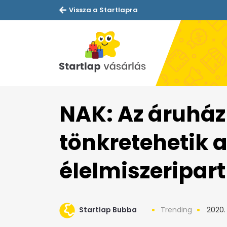
Vissza a Startlapra
NAK: Az áruhá
tönkretehetik 
élelmiszeripart
Startlap Bubba
Trending
2020. á