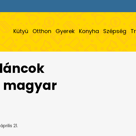
Kütyü
Otthon
Gyerek
Konyha
Szépség
T
zláncok
a magyar
prilis 21.