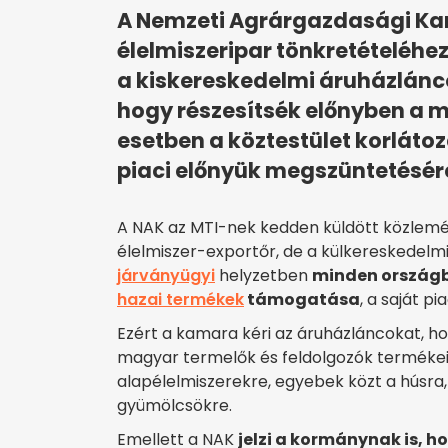
A Nemzeti Agrárgazdasági Ka
élelmiszeripar tönkretételéhez
a kiskereskedelmi áruházláncok
hogy részesítsék előnyben a m
esetben a köztestület korláto
piaci előnyük megszüntetésér
A NAK az MTI-nek kedden küldött közlemé
élelmiszer-exportőr, de a külkereskedelmi
járványügyi
helyzetben
minden országba
hazai termékek
támogatása
, a saját p
Ezért a kamara kéri az áruházláncokat, 
magyar termelők és feldolgozók termékeit
alapélelmiszerekre, egyebek közt a húsra, 
gyümölcsökre.
Emellett a NAK
jelzi a kormánynak is, h