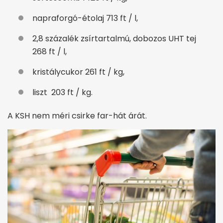
napraforgó-étolaj 713 ft / l,
2,8 százalék zsírtartalmú, dobozos UHT tej
268 ft / l,
kristálycukor 261 ft / kg,
liszt 203 ft / kg.
A KSH nem méri csirke far-hát árát.