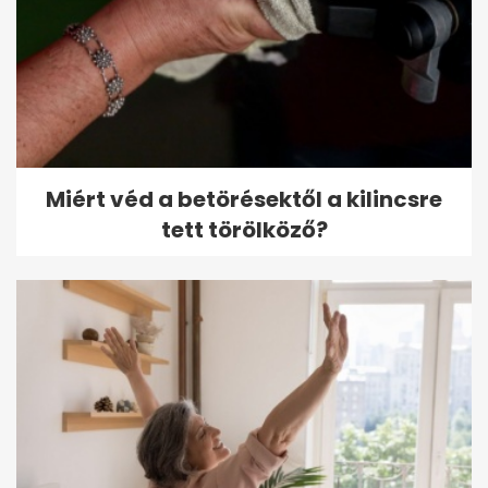
Miért véd a betörésektől a kilincsre
tett törölköző?