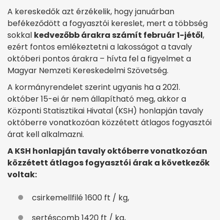
A kereskedők azt érzékelik, hogy januárban
befékeződött a fogyasztói kereslet, mert a többség
sokkal
kedvezőbb árakra számít február 1-jétől
,
ezért fontos emlékeztetni a lakosságot a tavaly
októberi pontos árakra – hívta fel a figyelmet a
Magyar Nemzeti Kereskedelmi Szövetség.
A kormányrendelet szerint ugyanis ha a 2021.
október 15-ei ár nem állapítható meg, akkor a
Központi Statisztikai Hivatal (KSH) honlapján tavaly
októberre vonatkozóan közzétett átlagos fogyasztói
árat kell alkalmazni.
A KSH honlapján tavaly októberre vonatkozóan
közzétett átlagos fogyasztói árak a következők
voltak:
csirkemellfilé 1600 ft / kg,
sertéscomb 1420 ft / kg,