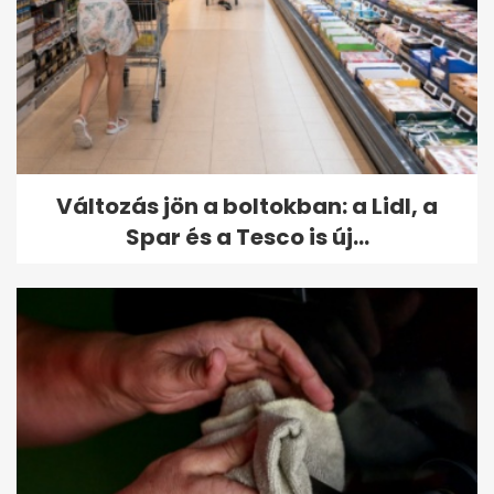
Változás jön a boltokban: a Lidl, a
Spar és a Tesco is új...