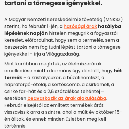
tartani a tömegese igényekkel.
A Magyar Nemzeti Kereskedelmi Szövetség (MNKSZ)
szerint, ha február 1-jén, a
hatósági árak
hatályba
lépésének napján
hirtelen megugrik a fogyasztói
kereslet, előfordulhat, hogy sem a termelés, sem a
beszerzés nem fog tudni lépést tartani a tömegese
igényekkel – írja a Világgazdaság.
Mint korábban megírtuk, az élelmiszerárak
emelkedése miatt a kormány úgy döntött, hogy
hét
termék
– a kristálycukor, a búzafinomliszt, a
napraforgó-étolaj, a sertéscomb, a csirkemell, a
csirke far-hát és a 2,8 százalékos tehéntej –
esetében
beavatkozik az árak alakulásába
.
Február elsejétől az említett termékek árát
visszaviszik arra a szintre, ahol a múlt év október 15-
én álltak, és ennek minden üzletben meg kell
történnie.