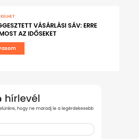
EKELHET:
GGESZTETT VÁSÁRLÁSI SÁV: ERRE
 MOST AZ IDŐSEKET
lvasom
evelünkre, hogy ne maradj le a legérdekesebb