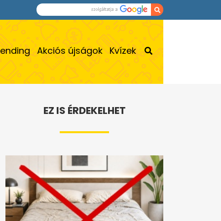
rending
Akciós újságok
Kvízek
EZ IS ÉRDEKELHET