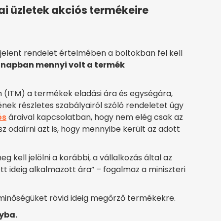
ai üzletek akciós termékeire
lent rendelet értelmében a boltokban fel kell
c napban mennyi volt a termék
m (ITM) a termékek eladási ára és egységára,
ének részletes szabályairól szóló rendeletet úgy
ós
áraival kapcsolatban, hogy nem elég csak az
sz odaírni azt is, hogy mennyibe került az adott
kell jelölni a korábbi, a vállalkozás által az
ideig alkalmazott ára” – fogalmaz a miniszteri
inőségüket rövid ideig megőrző termékekre.
lyba.