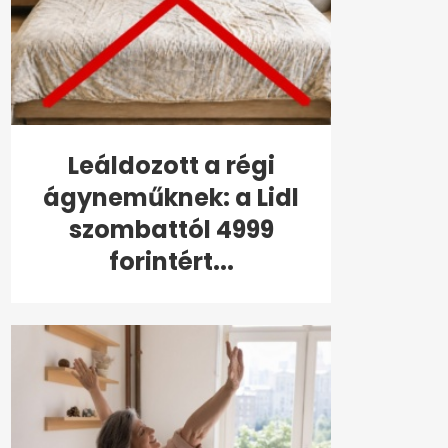
Leáldozott a régi
ágyneműknek: a Lidl
szombattól 4999
forintért...