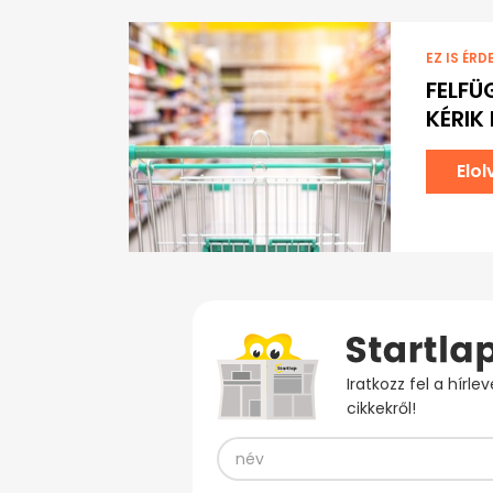
EZ IS ÉRD
FELFÜ
KÉRIK
Elo
Iratkozz fel a hírl
cikkekről!