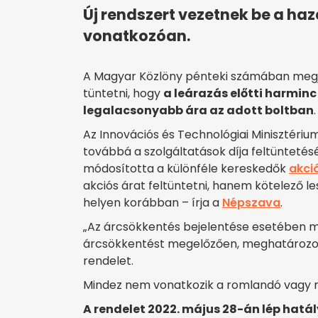
Új rendszert vezetnek be a haz
vonatkozóan.
A Magyar Közlöny pénteki számában megje
tüntetni, hogy
a leárazás előtti harmin
legalacsonyabb ára az adott boltban
.
Az Innovációs és Technológiai Minisztériu
továbbá a szolgáltatások díja feltüntetés
módosította a különféle kereskedők
akci
akciós árat feltüntetni, hanem kötelező le
helyen korábban – írja a
Népszava
.
„Az árcsökkentés bejelentése esetében meg 
árcsökkentést megelőzően, meghatározott 
rendelet.
Mindez nem vonatkozik a romlandó vagy m
A rendelet 2022. május 28-án lép hatá