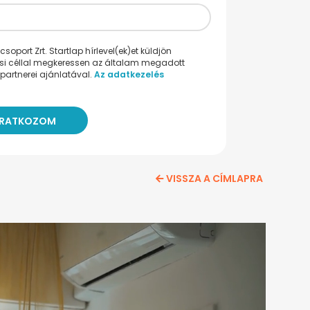
oport Zrt. Startlap hírlevel(ek)et küldjön
ési céllal megkeressen az általam megadott
partnerei ajánlatával.
Az adatkezelés
VISSZA A CÍMLAPRA