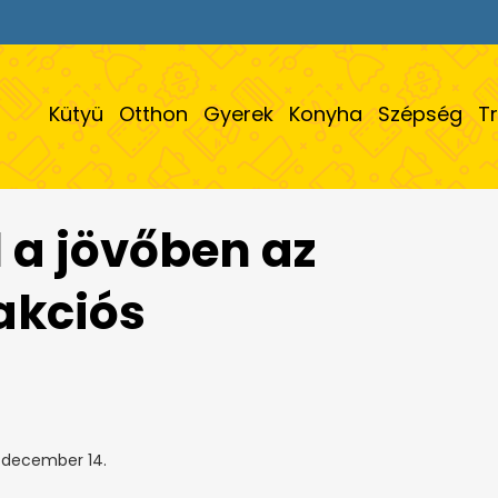
Kütyü
Otthon
Gyerek
Konyha
Szépség
T
 a jövőben az
akciós
 december 14.