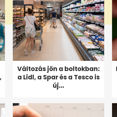
Változás jön a boltokban:
,
a Lidl, a Spar és a Tesco is
új...