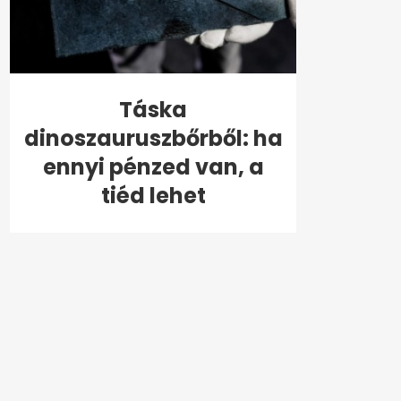
Táska
dinoszauruszbőrből: ha
ennyi pénzed van, a
tiéd lehet