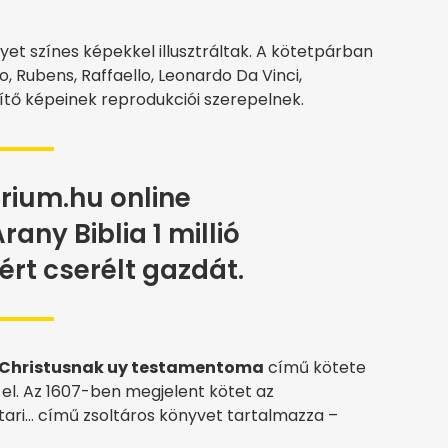
yet színes képekkel illusztráltak. A kötetpárban
, Rubens, Raffaello, Leonardo Da Vinci,
tő képeinek reprodukciói szerepelnek.
rium.hu online
rany Biblia 1 millió
tért cserélt gazdát.
s Christusnak uy testamentoma
című kötete
 el. Az 1607-ben megjelent kötet az
ari… című zsoltáros könyvet tartalmazza –