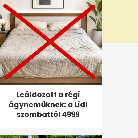
Leáldozott a régi
ágyneműknek: a Lidl
szombattól 4999
forintért...