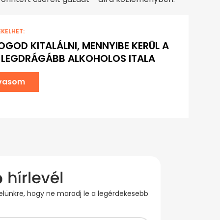
EKELHET:
OGOD KITALÁLNI, MENNYIBE KERÜL A
 LEGDRÁGÁBB ALKOHOLOS ITALA
lvasom
evelünkre, hogy ne maradj le a legérdekesebb