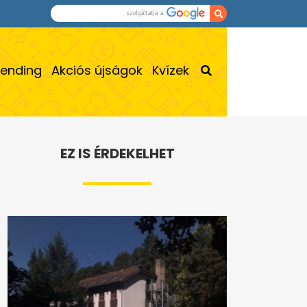
rending
Akciós újságok
Kvízek
EZ IS ÉRDEKELHET