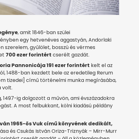
regénye
, amit 1846-ban szülei
egényben egy hetvenéves aggastyán, Andorlaki
n szerelem, gyűlölet, bosszú és vérmes
tet
700 ezer forintért
cserélt gazdát.
oria Pannonicája 191 ezer forintért
kelt el az
ból, 1488-ban kezdett bele az eredetileg Rerum
m tizedei] című történelmi munka megírásába,
volt.
g, 1497-ig dolgozott a művön, ami évszázadokra
ást. A most felbukkant, kölni kiadású példány
tván 1965-ös Vuk című könyvének dedikált,
dása és Csukás István Oriza-Triznyák – Mirr-Murr
forintért cserélt gazdát – áll a közleményben.