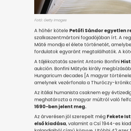
Fotó: Getty Images
A hóhér kötele
Petőfi Sándor egyetlen 
szalkaszentmártoni fogadójában írt. A r
Máté mondja el élete történetét, amelybe
fordulatok egyaránt megtalálhatók. A kö
A tájékoztatás szerint Antonio Bonfini
Hist
aukción. Bonfini Mátyás király megbízásá
Hungaricum decades [A magyar történele
amelynek vezérfonala a Thuróczy-krónika 
Az itáliai humanista csaknem egy évtizedi
meghatározta a magyar múltról való felfog
1690-ben jelent meg.
Az árverésen jól szerepelt még
Fekete Is
első kiadása
, valamint a Csí 1944-es kia
kalandjaiból című könyve. Utóbbi 42 ezer 