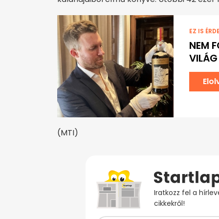
EZ IS ÉRD
NEM F
VILÁG
Elo
(MTI)
Iratkozz fel a hírl
cikkekről!