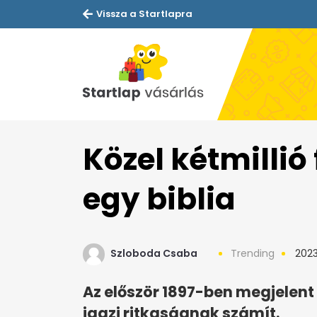
Vissza a Startlapra
Közel kétmillió 
egy biblia
Szloboda Csaba
Trending
2023
Az először 1897-ben megjelent 
igazi ritkaságnak számít.