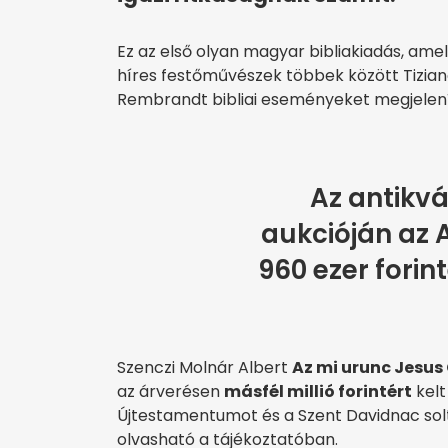
Ez az első olyan magyar bibliakiadás, amel
híres festőművészek többek között Tiziano
Rembrandt bibliai eseményeket megjelení
Az antikvá
aukcióján az A
960 ezer forin
Szenczi Molnár Albert
Az mi urunc Jesu
az árverésen
másfél millió forintért
kelt
Újtestamentumot és a Szent Davidnac solt
olvasható a tájékoztatóban.