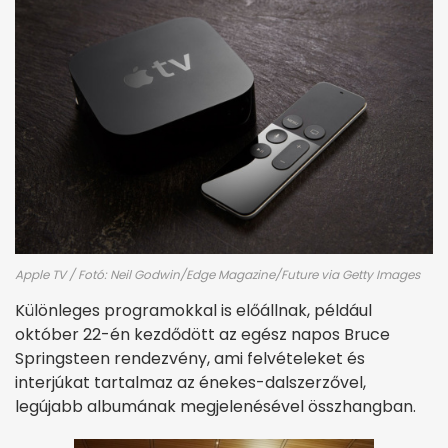
Apple TV / Fotó: Neil Godwin/Edge Magazine/Future via Getty Images
Különleges programokkal is előállnak, például
október 22-én kezdődött az egész napos Bruce
Springsteen rendezvény, ami felvételeket és
interjúkat tartalmaz az énekes-dalszerzővel,
legújabb albumának megjelenésével összhangban.