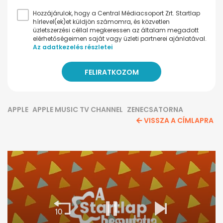
Hozzájárulok, hogy a Central Médiacsoport Zrt. Startlap
hírlevel(ek)et küldjön számomra, és közvetlen
üzletszerzési céllal megkeressen az általam megadott
elérhetőségeimen saját vagy üzleti partnerei ajánlatával.
Az adatkezelés részletei
APPLE
APPLE MUSIC TV CHANNEL
ZENECSATORNA
VISSZA A CÍMLAPRA