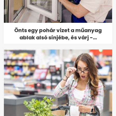
Önts egy pohár vizet a műanyag
ablak alsó sínjébe, és várj -...