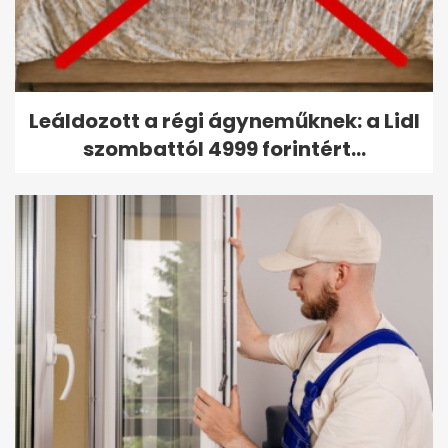
Leáldozott a régi ágyneműknek: a Lidl
szombattól 4999 forintért...