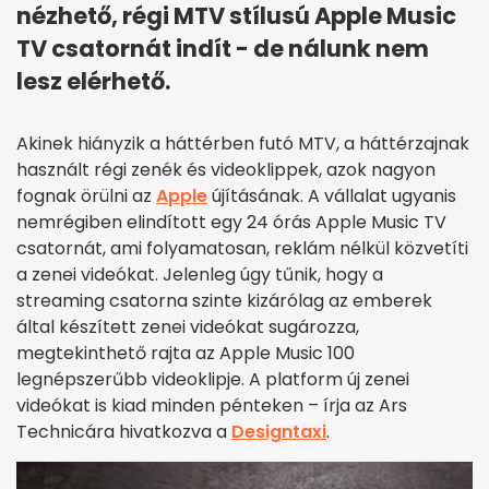
nézhető, régi MTV stílusú Apple Music
TV csatornát indít - de nálunk nem
lesz elérhető.
Akinek hiányzik a háttérben futó MTV, a háttérzajnak
használt régi zenék és videoklippek, azok nagyon
fognak örülni az
Apple
újításának. A vállalat ugyanis
nemrégiben elindított egy 24 órás Apple Music TV
csatornát, ami folyamatosan, reklám nélkül közvetíti
a zenei videókat. Jelenleg úgy tűnik, hogy a
streaming csatorna szinte kizárólag az emberek
által készített zenei videókat sugározza,
megtekinthető rajta az Apple Music 100
legnépszerűbb videoklipje. A platform új zenei
videókat is kiad minden pénteken – írja az Ars
Technicára hivatkozva a
Designtaxi
.