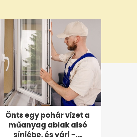
Önts egy pohár vizet a
műanyag ablak alsó
sínjébe, és várj -...