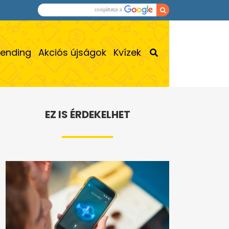
rending
Akciós újságok
Kvízek
EZ IS ÉRDEKELHET