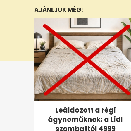
seconds
Volume
AJÁNLJUK MÉG:
0%
Leáldozott a régi
ágyneműknek: a Lidl
szombattól 4999