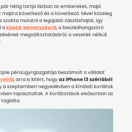
 pár hétig tartja lázban az embereket, majd
sz majd a következő és a következő. Mivel közeleg
 szokta mutatni a legújabb zászlóshajóit, így
l a
kisebb bemetszésről
, a beszédhangszóró
ezésének megváltoztatásáról, a vezeték nélküli
.
pple pénzügyi igazgatója beszámolt a vállalat
yeiről
, arra is kitért, hogy
az iPhone 13 szériából
gy a szeptemberi negyedévben a kínálati korlátok
évben tapasztaltak. A korlátozások elsősorban az
taglalta.