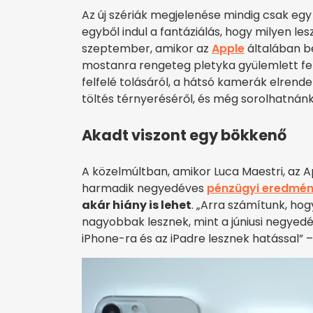
Az új szériák megjelenése mindig csak egy
egyből indul a fantáziálás, hogy milyen le
szeptember, amikor az
Apple
általában be
mostanra rengeteg pletyka gyülemlett fe
felfelé tolásáról, a hátsó kamerák elrend
töltés térnyeréséről, és még sorolhatnánk
Akadt viszont egy bökkenő
A közelmúltban, amikor Luca Maestri, az A
harmadik negyedéves
pénzügyi eredmén
akár hiány is lehet
. „Arra számítunk, ho
nagyobbak lesznek, mint a júniusi negyed
iPhone-ra és az iPadre lesznek hatással” – 