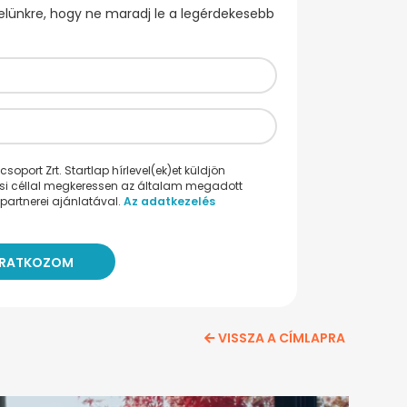
evelünkre, hogy ne maradj le a legérdekesebb
oport Zrt. Startlap hírlevel(ek)et küldjön
ési céllal megkeressen az általam megadott
partnerei ajánlatával.
Az adatkezelés
VISSZA A CÍMLAPRA