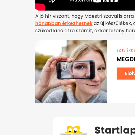
A jó hír viszont, hogy Maestri szavai is a
hónapban érkezhetnek
az új készülékek, a
szűköd kínálatra számít, akkor bizony harc
EZ IS ÉRD
MEGD
Elo