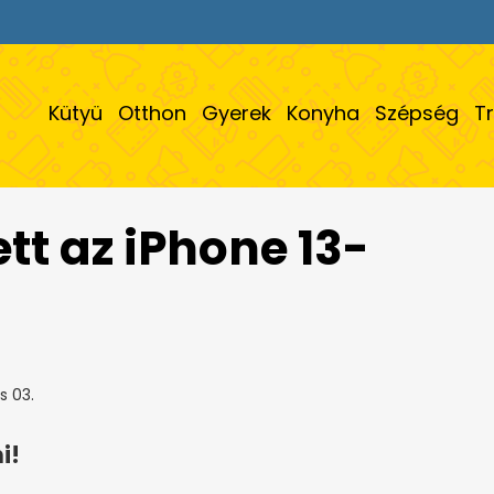
Kütyü
Otthon
Gyerek
Konyha
Szépség
T
ett az iPhone 13-
s 03.
i!