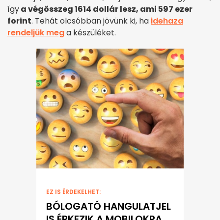
így
a végösszeg 1614 dollár lesz, ami 597 ezer
forint
. Tehát olcsóbban jövünk ki, ha
idehaza
rendeljük meg
a készüléket.
EZ IS ÉRDEKELHET:
BÓLOGATÓ HANGULATJEL
IS ÉRKEZIK A MOBILOKRA