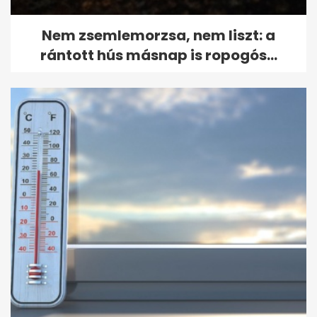
Nem zsemlemorzsa, nem liszt: a
rántott hús másnap is ropogós...