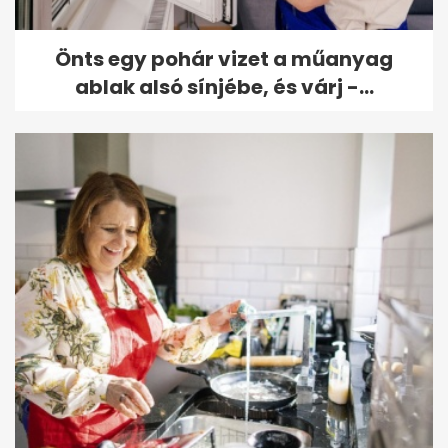
Önts egy pohár vizet a műanyag
ablak alsó sínjébe, és várj -...