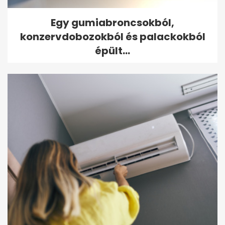
Egy gumiabroncsokból,
konzervdobozokból és palackokból
épült...