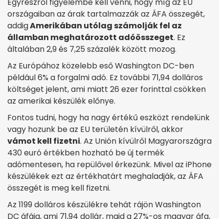
Egyrészről figyelembe kell venni, hogy míg az EU
országaiban az árak tartalmazzák az ÁFA összegét,
addig
Amerikában utólag számolják fel az
államban meghatározott adóösszeget
. Ez
általában 2,9 és 7,25 százalék között mozog.
Az Európához közelebb eső Washington DC-ben
például 6% a forgalmi adó. Ez további 71,94 dolláros
költséget jelent, ami miatt 26 ezer forinttal csökken
az amerikai készülék előnye.
Fontos tudni, hogy ha nagy értékű eszközt rendelünk
vagy hozunk be az EU területén kívülről, akkor
vámot kell fizetni
. Az Unión kívülről Magyarországra
430 euró értékben hozható be új termék
adómentesen, ha repülővel érkezünk. Mivel az iPhone
készülékek ezt az értékhatárt meghaladják, az ÁFA
összegét is meg kell fizetni.
Az 1199 dolláros készülékre tehát rájön Washington
DC áfája, ami 71,94 dollár, majd a 27%-os magyar áfa,