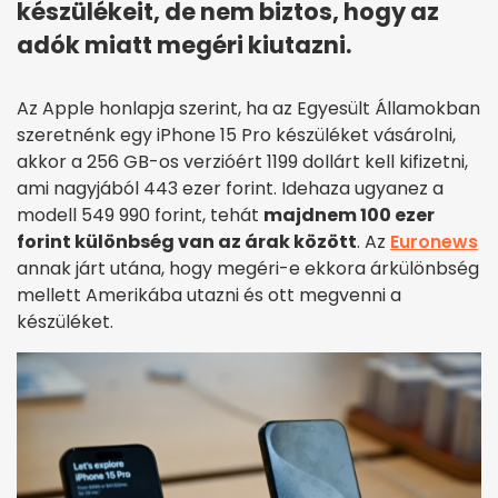
készülékeit, de nem biztos, hogy az
adók miatt megéri kiutazni.
Az Apple honlapja szerint, ha az Egyesült Államokban
szeretnénk egy iPhone 15 Pro készüléket vásárolni,
akkor a 256 GB-os verzióért 1199 dollárt kell kifizetni,
ami nagyjából 443 ezer forint. Idehaza ugyanez a
modell 549 990 forint, tehát
majdnem 100 ezer
forint különbség van az árak között
. Az
Euronews
annak járt utána, hogy megéri-e ekkora árkülönbség
mellett Amerikába utazni és ott megvenni a
készüléket.