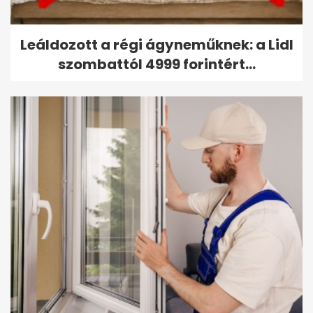
Leáldozott a régi ágyneműknek: a Lidl
szombattól 4999 forintért...