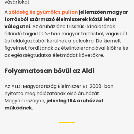
vásárlókat.
A
zöldség és gyümölcs pulton
jellemzően magyar
forrásból származó élelmiszerek közül lehet
válogatni
. Az áruházlánc frisshús-kínálatának
állandó tagjai 100%-ban magyar tartásból, vágásból
és feldolgozásból kerülnek a polcokra. De kiemelt
figyelmet fordítanak az ételintoleranciával élőkre és
az egészségtudatos életmódot követőkre.
Folyamatosan bővül az Aldi
Az ALDI Magyarország Élelmiszer Bt. 2008-ban
nyitotta meg hálózatának első áruházát
Magyarországon,
jelenleg 164 áruházzal
működnek
.