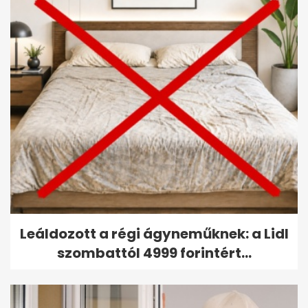
Leáldozott a régi ágyneműknek: a Lidl
szombattól 4999 forintért...