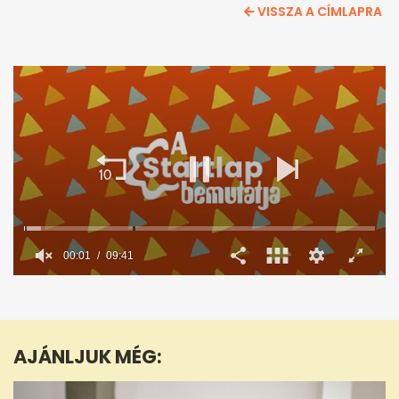
VISSZA A CÍMLAPRA
00:02
09:41
0
seconds
of
9
minutes,
AJÁNLJUK MÉG:
41
seconds