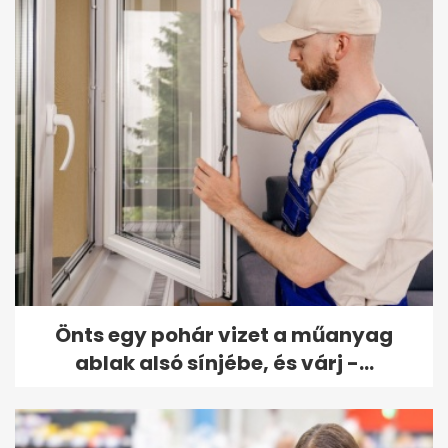
Önts egy pohár vizet a műanyag
ablak alsó sínjébe, és várj -...