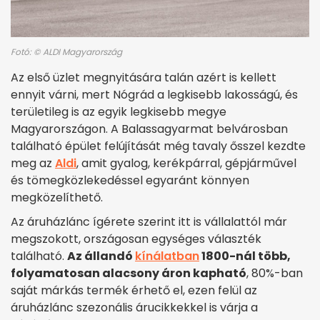
Fotó: © ALDI Magyarország
Az első üzlet megnyitására talán azért is kellett
ennyit várni, mert Nógrád a legkisebb lakosságú, és
területileg is az egyik legkisebb megye
Magyarországon. A Balassagyarmat belvárosban
található épület felújítását még tavaly ősszel kezdte
meg az
Aldi
, amit gyalog, kerékpárral, gépjárművel
és tömegközlekedéssel egyaránt könnyen
megközelíthető.
Az áruházlánc ígérete szerint itt is vállalattól már
megszokott, országosan egységes választék
található.
Az állandó
kínálatban
1800-nál több,
folyamatosan alacsony áron kapható
, 80%-ban
saját márkás termék érhető el, ezen felül az
áruházlánc szezonális árucikkekkel is várja a