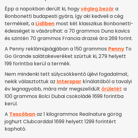
Épp a napokban derült ki, hogy
végleg bezár
a
Bonbonetti budapesti gyára, így aki kedveli a cég
termékeit, a
Lidlben
most két klasszikus Bonbonetti-
édességet is vásárolhat: a 70 grammos Duna kavics
és szintén 70 grammos Francia drazsé ára 269 forint.
A Penny reklámújságjában a 150 grammos
Penny
To
Go Grande salátakeveréket szúrtuk ki, 279 helyett
199 forintba kerül a termék.
Nem mindenki tett súlycsökkentő újévi fogadalmat,
nekik választottuk az
Interspar
kínálatából a tavalyi
év legnagyobb, mára már megszelídült
őrületét
: a
100 grammos Bolci Dubai csokoládé 1699 forintba
kerül.
A
Tescóban
az 1 kilogrammos Realnature görög
joghurt Clubcarddal 1699 helyett 1299 forintért
kapható.