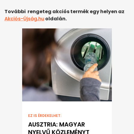
További rengeteg akciós termék egy helyen az
Akciós-Újság.hu
oldalán.
EZ IS ÉRDEKELHET:
AUSZTRIA: MAGYAR
NYELVŰ KÖZLEMÉNYT