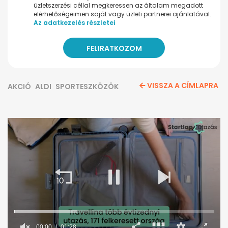
üzletszerzési céllal megkeressen az általam megadott
elérhetőségeimen saját vagy üzleti partnerei ajánlatával.
Az adatkezelés részletei
VISSZA A CÍMLAPRA
AKCIÓ
ALDI
SPORTESZKÖZÖK
00:01
01:28