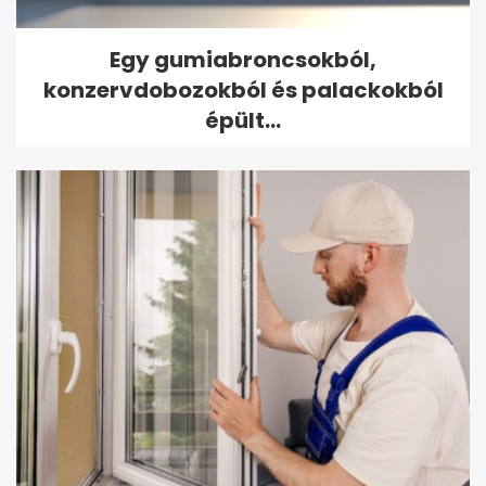
Egy gumiabroncsokból,
konzervdobozokból és palackokból
épült...