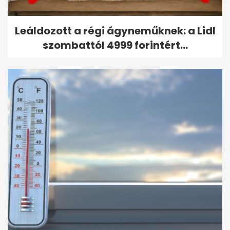
Leáldozott a régi ágyneműknek: a Lidl
szombattól 4999 forintért...