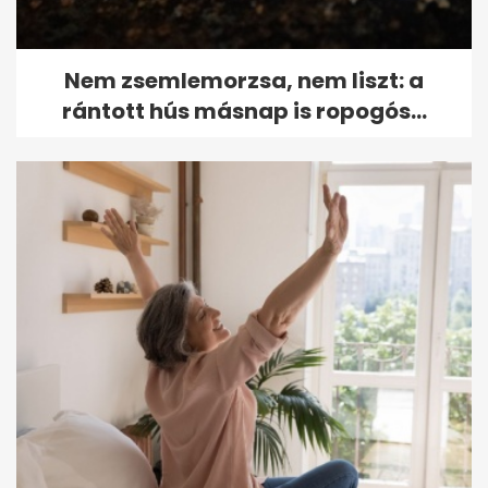
Nem zsemlemorzsa, nem liszt: a
rántott hús másnap is ropogós...