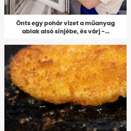
Önts egy pohár vizet a műanyag
ablak alsó sínjébe, és várj -...