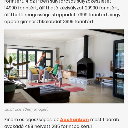
forintért, 4 az 1-ben súlytárcsás súlyzókészletet
14990 forintért, állítható kézisúlyzót 29990 forintért,
állítható magasságú steppadot 7999 forintért, vagy
éppen gimnasztikalabdát 3999 forintért.
Illusztráció (Getty Images)
Finom és egészséges: az
Auchanban
most 1 darab
avokádó 499 helyett 285 forintba kerül.