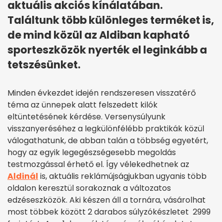
aktuális akciós kínálatában.
Találtunk több különleges terméket is,
de mind közül az Aldiban kapható
sporteszközök nyerték el leginkább a
tetszésünket.
Minden évkezdet idején rendszeresen visszatérő
téma az ünnepek alatt felszedett kilók
eltüntetésének kérdése. Versenysúlyunk
visszanyeréséhez a legkülönfélébb praktikák közül
válogathatunk, de abban talán a többség egyetért,
hogy az egyik legegészségesebb megoldás
testmozgással érhető el. Így vélekedhetnek az
Aldinál
is, aktuális reklámújságjukban ugyanis több
oldalon keresztül sorakoznak a változatos
edzéseszközök. Aki készen áll a tornára, vásárolhat
most többek között 2 darabos súlyzókészletet 2999