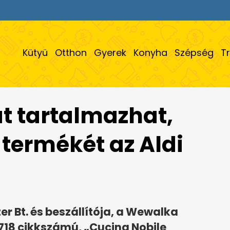
Kütyü
Otthon
Gyerek
Konyha
Szépség
T
 tartalmazhat,
 termékét az Aldi
r Bt. és beszállítója, a Wewalka
718 cikkszámú, „Cucina Nobile