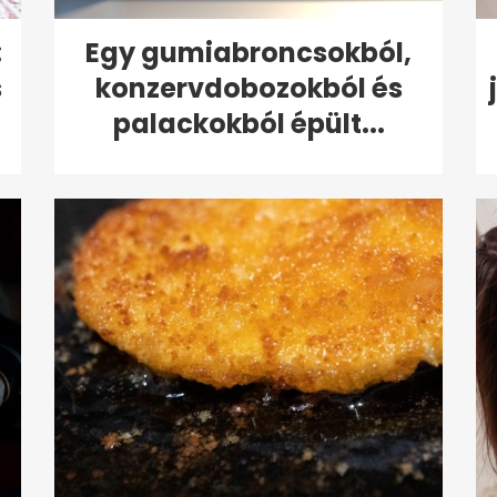
:
Egy gumiabroncsokból,
s
konzervdobozokból és
palackokból épült...