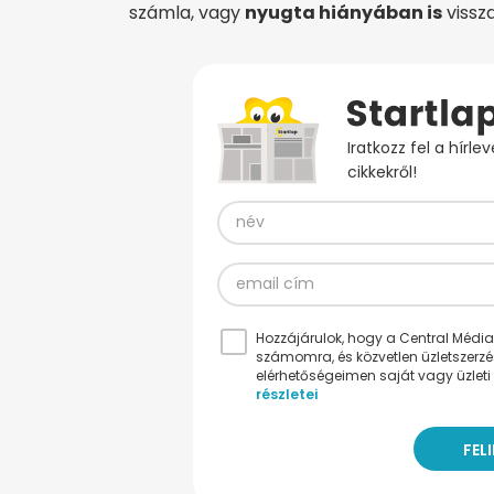
számla, vagy
nyugta hiányában is
vissza
Iratkozz fel a hírl
cikkekről!
Hozzájárulok, hogy a Central Médiacs
számomra, és közvetlen üzletszerz
elérhetőségeimen saját vagy üzleti 
részletei