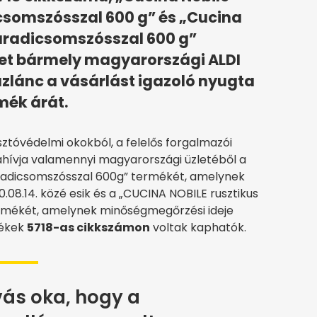
csomszósszal 600 g” és „Cucina
paradicsomszósszal 600 g”
ket bármely magyarországi ALDI
ázlánc a vásárlást igazoló nyugta
mék árát.
ztóvédelmi okokból, a felelős forgalmazói
zahívja valamennyi magyarországi üzletéből a
aradicsomszósszal 600g” termékét, amelynek
.08.14. közé esik és a „CUCINA NOBILE rusztikus
rmékét, amelynek minőségmegőrzési ideje
mékek
5718-as cikkszámon
voltak kaphatók.
vás oka, hogy a