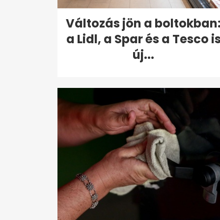
Változás jön a boltokban
a Lidl, a Spar és a Tesco i
új...