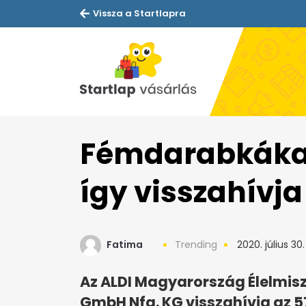
Vissza a Startlapra
Fémdarabkákat
így visszahívja
Fatima
Trending
2020. július 30.
Az ALDI Magyarország Élelmisze
GmbH Nfg. KG visszahívja az 5