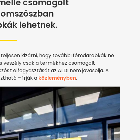
 mellé csomagolt
somszószban
kák lehetnek.
 teljesen kizárni, hogy további fémdarabkák ne
lis veszély csak a termékhez csomagolt
zósz elfogyasztását az ALDI nem javasolja. A
ztható – írják a
közleményben
.