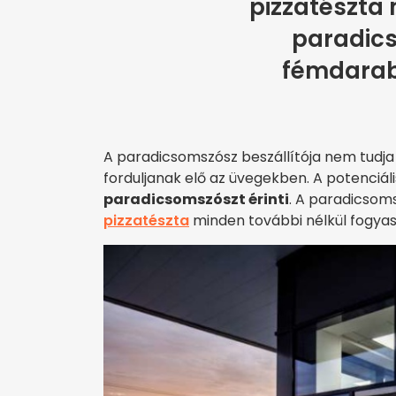
pizzatészta
paradic
fémdarab
A paradicsomszósz beszállítója nem tudja
forduljanak elő az üvegekben. A potenciá
paradicsomszószt érinti
. A paradicsoms
pizzatészta
minden további nélkül fogyas