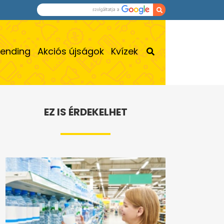
rending
Akciós újságok
Kvízek
EZ IS ÉRDEKELHET