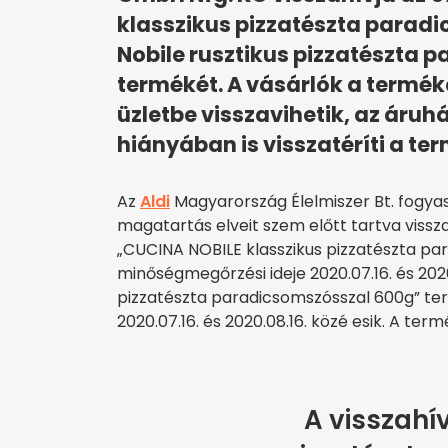
klasszikus pizzatészta paradi
Nobile rusztikus pizzatészta 
termékét. A vásárlók a termé
üzletbe visszavihetik, az áruh
hiányában is visszatéríti a ter
Az
Aldi
Magyarország Élelmiszer Bt. fogyas
magatartás elveit szem előtt tartva viss
„CUCINA NOBILE klasszikus pizzatészta p
minőségmegőrzési ideje 2020.07.16. és 2020
pizzatészta paradicsomszósszal 600g” te
2020.07.16. és 2020.08.16. közé esik. A ter
A visszahí