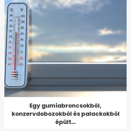
Egy gumiabroncsokból,
konzervdobozokból és palackokból
épült...