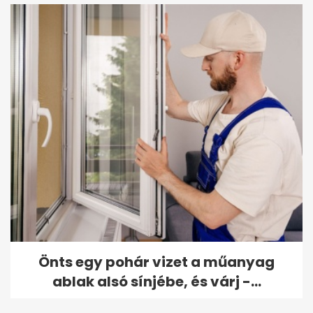
Önts egy pohár vizet a műanyag
ablak alsó sínjébe, és várj -...