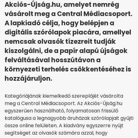
Akciós-Újság.hu, amelyet nemrég
vásárolt meg a Central Médiacsoport.
A lapkiadó célja, hogy belépjen a
digitális szórólapok piacára, amellyel
nemcsak olvasók tízezreit tudják
kiszolgálni, de a papír alapú újságok
felváltásával hosszútávon a
környezeti terhelés csökkentéséhez is
hozzájáruljon.
Kategóriájának kiemelkedő szereplőjét vásárolta
meg a Central Médiacsoport. Az Akciós-Újság.hu
egyszerűen használható, folyamatosan frissülő
katalógusa a legnagyobb áruházak szórólapjait gyűjti
össze online felületen. A kiadvány egyszerre nyújt
segítséget az olvasók számára azzal, hogy