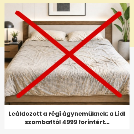
Leáldozott a régi ágyneműknek: a Lidl
szombattól 4999 forintért...