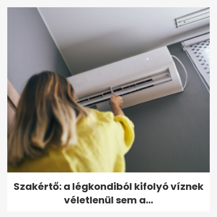
Szakértő: a légkondiból kifolyó víznek
véletlenül sem a...