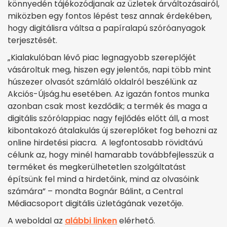
könnyedén tájékozódjanak az üzletek árváltozásairól,
miközben egy fontos lépést tesz annak érdekében,
hogy digitálisra váltsa a papíralapú szóróanyagok
terjesztését.
„Kialakulóban lévő piac legnagyobb szereplőjét
vásároltuk meg, hiszen egy jelentős, napi több mint
húszezer olvasót számláló oldalról beszélünk az
Akciós-Újság.hu esetében. Az igazán fontos munka
azonban csak most kezdődik; a termék és maga a
digitális szórólappiac nagy fejlődés előtt áll, a most
kibontakozó átalakulás új szereplőket fog behozni az
online hirdetési piacra. A legfontosabb rövidtávú
célunk az, hogy minél hamarabb továbbfejlesszük a
terméket és megkerülhetetlen szolgáltatást
építsünk fel mind a hirdetőink, mind az olvasóink
számára” – mondta Bognár Bálint, a Central
Médiacsoport digitális üzletágának vezetője.
A weboldal az
alábbi linken
elérhető.