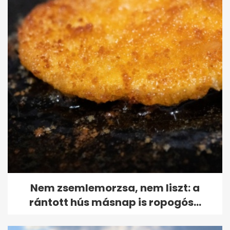
Nem zsemlemorzsa, nem liszt: a
rántott hús másnap is ropogós...