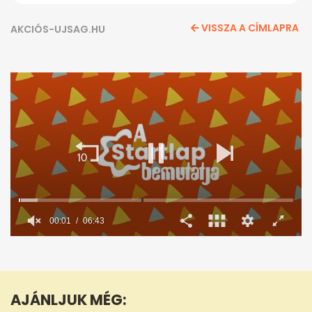
VISSZA A CÍMLAPRA
AKCIÓS-UJSAG.HU
00:02
06:43
0
seconds
of
6
minutes,
AJÁNLJUK MÉG:
43
seconds