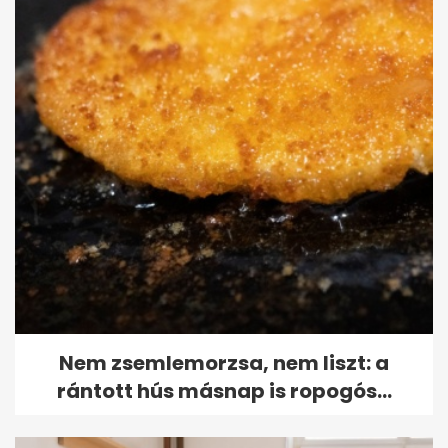
Nem zsemlemorzsa, nem liszt: a
rántott hús másnap is ropogós...