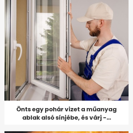
Önts egy pohár vizet a műanyag
ablak alsó sínjébe, és várj -...