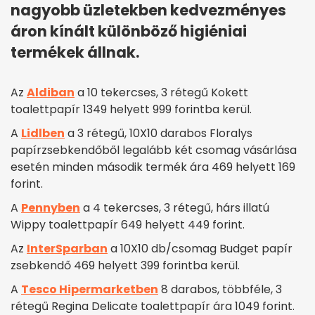
nagyobb üzletekben kedvezményes
áron kínált különböző higiéniai
termékek állnak.
Az
Aldiban
a 10 tekercses, 3 rétegű Kokett
toalettpapír 1349 helyett 999 forintba kerül.
A
Lidlben
a 3 rétegű, 10X10 darabos Floralys
papírzsebkendőből legalább két csomag vásárlása
esetén minden második termék ára 469 helyett 169
forint.
A
Pennyben
a 4 tekercses, 3 rétegű, hárs illatú
Wippy toalettpapír 649 helyett 449 forint.
Az
InterSparban
a 10X10 db/csomag Budget papír
zsebkendő 469 helyett 399 forintba kerül.
A
Tesco Hipermarketben
8 darabos, többféle, 3
rétegű Regina Delicate toalettpapír ára 1049 forint.