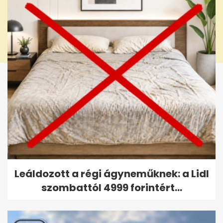
Leáldozott a régi ágyneműknek: a Lidl
szombattól 4999 forintért...