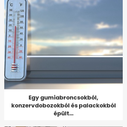
Egy gumiabroncsokból,
konzervdobozokból és palackokból
épült...