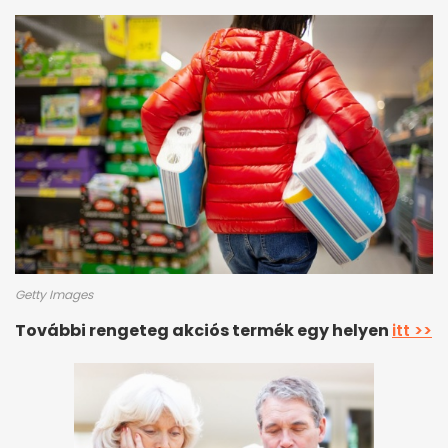
Getty Images
További rengeteg akciós termék egy helyen
itt >>