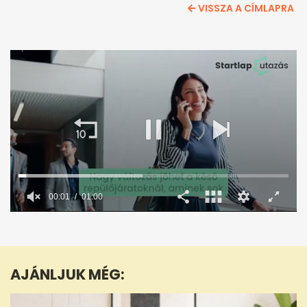
VISSZA A CÍMLAPRA
00:02
01:00
0
seconds
of
1
minute,
AJÁNLJUK MÉG:
0