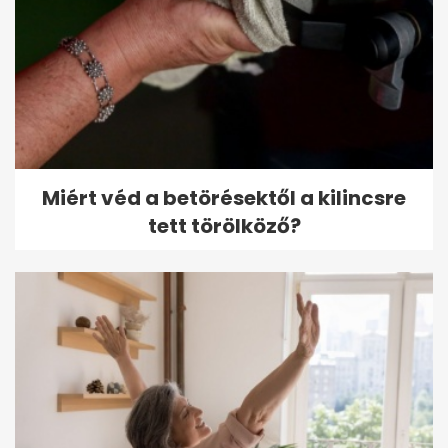
Miért véd a betörésektől a kilincsre
tett törölköző?