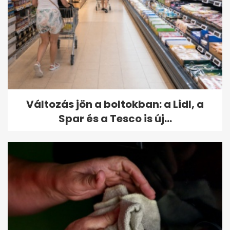
Változás jön a boltokban: a Lidl, a
Spar és a Tesco is új...