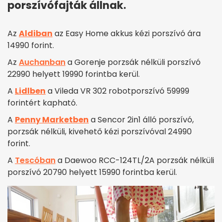
porszívófajták állnak.
Az
Aldiban
az Easy Home akkus kézi porszívó ára
14990 forint.
Az
Auchanban
a Gorenje porzsák nélküli porszívó
22990 helyett 19990 forintba kerül.
A
Lidlben
a Vileda VR 302 robotporszívó 59999
forintért kapható.
A
Penny Marketben
a Sencor 2in1 álló porszívó,
porzsák nélküli, kivehető kézi porszívóval 24990
forint.
A
Tescóban
a Daewoo RCC-124TL/2A porzsák nélküli
porszívó 20790 helyett 15990 forintba kerül.