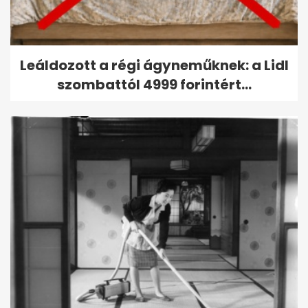
Leáldozott a régi ágyneműknek: a Lidl
szombattól 4999 forintért...