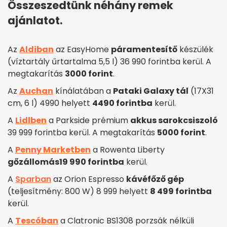
Összeszedtünk néhány remek
ajánlatot.
Az
Aldiban
az EasyHome
páramentesítő
készülék
(víztartály űrtartalma 5,5 l) 36 990 forintba kerül. A
megtakarítás
3000 forint
.
Az
Auchan
kínálatában a
Pataki Galaxy tál
(17X31
cm, 6 l) 4990 helyett
4490 forintba
kerül.
A
Lidlben
a Parkside prémium
akkus sarokcsiszoló
39 999 forintba kerül. A megtakarítás
5000 forint
.
A
Penny Marketben
a Rowenta Liberty
gőzállomás
19 990 forintba
kerül.
A
Sparban
az Orion Espresso
kávéfőző gép
(teljesítmény: 800 W) 8 999 helyett
8 499 forintba
kerül.
A
Tescóban
a Clatronic BS1308 porzsák nélküli