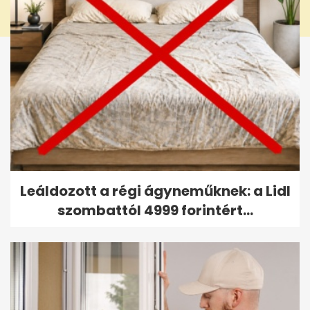
Leáldozott a régi ágyneműknek: a Lidl
szombattól 4999 forintért...