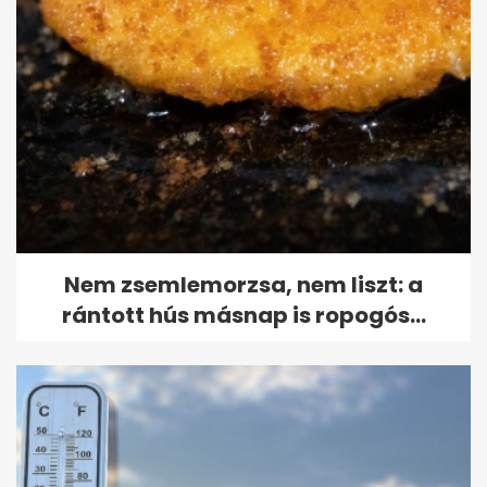
Nem zsemlemorzsa, nem liszt: a
rántott hús másnap is ropogós...