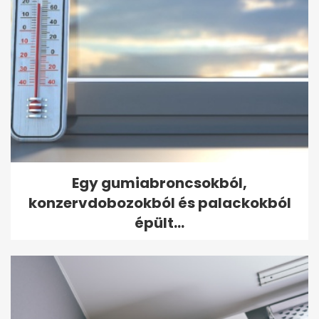
Egy gumiabroncsokból,
konzervdobozokból és palackokból
épült...