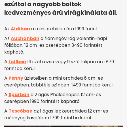
ezúttal a nagyobb boltok
kedvezményes árú virágkínálata áll.
Az
Aldiban
a mini orchidea ára 1999 forint.
Az
Auchanban
a flamingóvirág Valentin-napi
fóliában, 12 cm-es cserépben 3490 forintért
kapható.
A
Lidlben
13 szál rózsa vagy 9 szál tulipán ára 879
forintba kerül.
A
Penny
üzleteiben a mini orchidea 6 cm-es
cserépben, többféle színben 1499 forintba kerül.
A
Sparban
a 2 ágas Phalaenopsis 12 cm-es
cserépben 1990 forintért kapható.
A
Tescóban
az 1 ágas lepkeorchidea 12 cm-es
műanyag kaspóban 1799 forintba kerül.