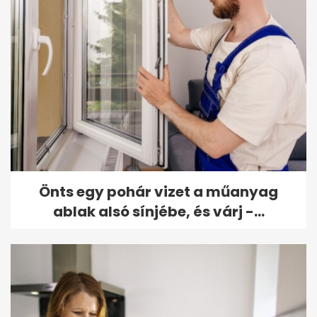
Önts egy pohár vizet a műanyag
ablak alsó sínjébe, és várj -...