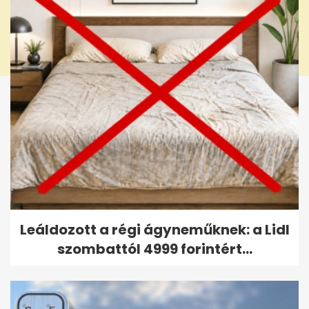
Leáldozott a régi ágyneműknek: a Lidl
szombattól 4999 forintért...