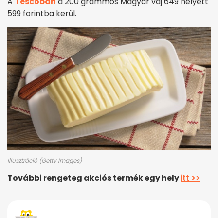
A
Tescóban
a 200 grammos Magyar vaj 649 helyett
599 forintba kerül.
Illusztráció (Getty Images)
További rengeteg akciós termék egy hely
itt >>