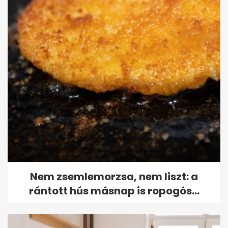
Nem zsemlemorzsa, nem liszt: a
rántott hús másnap is ropogós...