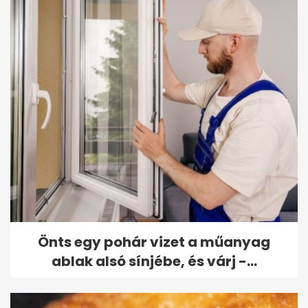
Önts egy pohár vizet a műanyag
ablak alsó sínjébe, és várj -...