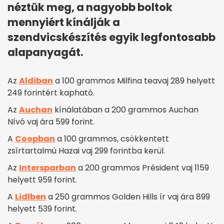
néztük meg, a nagyobb boltok
mennyiért kínálják a
szendvicskészítés egyik legfontosabb
alapanyagát.
Az
Aldiban
a 100 grammos Milfina teavaj 289 helyett
249 forintért kapható.
Az
Auchan
kínálatában a 200 grammos Auchan
Nívó vaj ára 599 forint.
A
Coopban
a 100 grammos, csökkentett
zsírtartalmú Hazai vaj 299 forintba kerül.
Az
Intersparban
a 200 grammos Président vaj 1159
helyett 959 forint.
A
Lidlben
a 250 grammos Golden Hills ír vaj ára 899
helyett 539 forint.