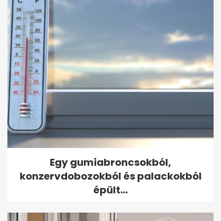
Egy gumiabroncsokból,
konzervdobozokból és palackokból
épült...