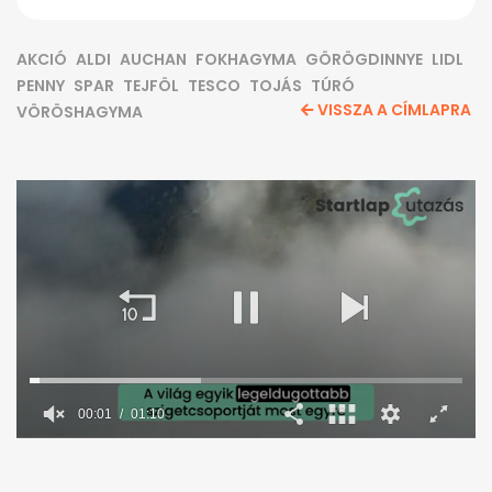
AKCIÓ
ALDI
AUCHAN
FOKHAGYMA
GÖRÖGDINNYE
LIDL
PENNY
SPAR
TEJFÖL
TESCO
TOJÁS
TÚRÓ
VISSZA A CÍMLAPRA
VÖRÖSHAGYMA
0
seconds
of