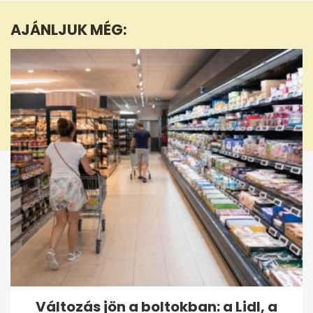
1
minute,
AJÁNLJUK MÉG:
10
seconds
Változás jön a boltokban: a Lidl, a