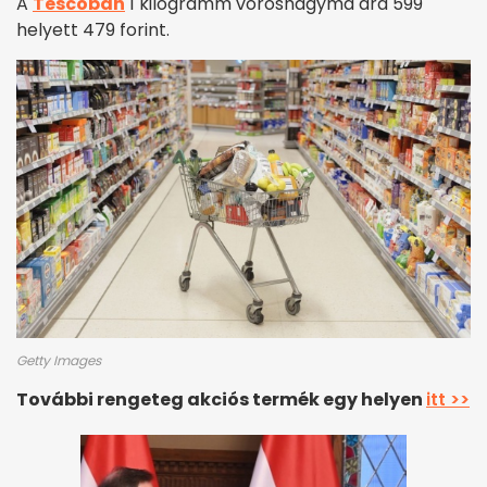
A
Tescóban
1 kilogramm vöröshagyma ára 599
helyett 479 forint.
Getty Images
További rengeteg akciós termék egy helyen
itt >>