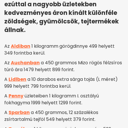
ezúttal a nagyobb üzletekben
kedvezményes áron kínált különféle
zöldségek, gyümölcsök, tejtermékek
állnak.
Az
Aldiban
1 kilogramm görögdinnye 499 helyett
349 forintba kerül.
Az
Auchanban
a 450 grammos Mizo rögös félzsíros
túró ára 1479 helyett 899 forint.
A
Lidlben
a 10 darabos extra sárga tojás (L méret)
999 helyett 799 forintba kerül.
A
Penny
üzleteiben 1 kilogramm I. osztályú
fokhagyma 1999 helyett 1299 forint.
A
Sparban
a 450 grammos, 12 százalékos
zsírtartalmú tejföl 549 helyett 379 forint.