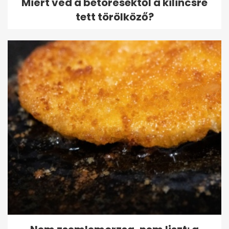
Miért véd a betörésektől a kilincsre
tett törölköző?