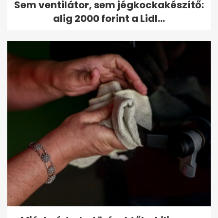
Sem ventilátor, sem jégkockakészítő:
alig 2000 forint a Lidl...