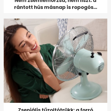
Nem zsemlemorzsa, nem liszt: a
rántott hús másnap is ropogós...
Zseniális tűzoltótrükk: a forró