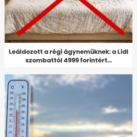
Leáldozott a régi ágyneműknek: a Lidl
szombattól 4999 forintért...