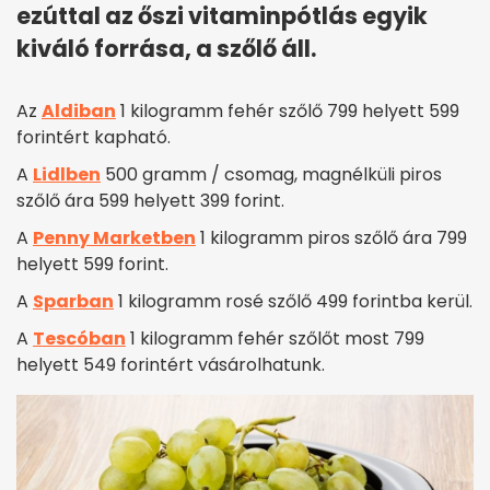
ezúttal az őszi vitaminpótlás egyik
kiváló forrása, a szőlő áll.
Az
Aldiban
1 kilogramm fehér szőlő 799 helyett 599
forintért kapható.
A
Lidlben
500 gramm / csomag, magnélküli piros
szőlő ára 599 helyett 399 forint.
A
Penny Marketben
1 kilogramm piros szőlő ára 799
helyett 599 forint.
A
Sparban
1 kilogramm rosé szőlő 499 forintba kerül.
A
Tescóban
1 kilogramm fehér szőlőt most 799
helyett 549 forintért vásárolhatunk.