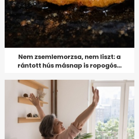
Nem zsemlemorzsa, nem liszt: a
rántott hús másnap is ropogós...