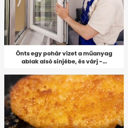
Önts egy pohár vizet a műanyag
ablak alsó sínjébe, és várj -...