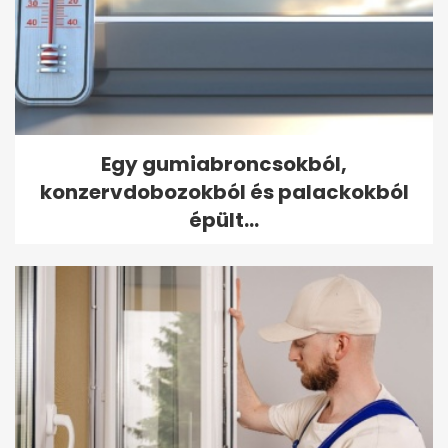
Egy gumiabroncsokból,
konzervdobozokból és palackokból
épült...