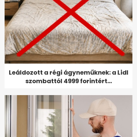
Leáldozott a régi ágyneműknek: a Lidl
szombattól 4999 forintért...