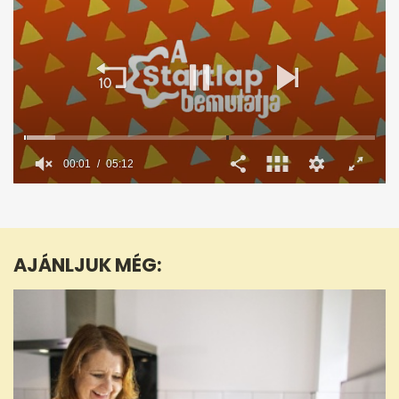
00:02
05:12
0
seconds
of
5
minutes,
AJÁNLJUK MÉG:
12
seconds