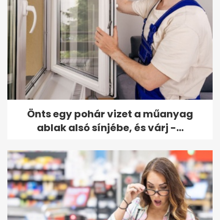
Önts egy pohár vizet a műanyag
ablak alsó sínjébe, és várj -...