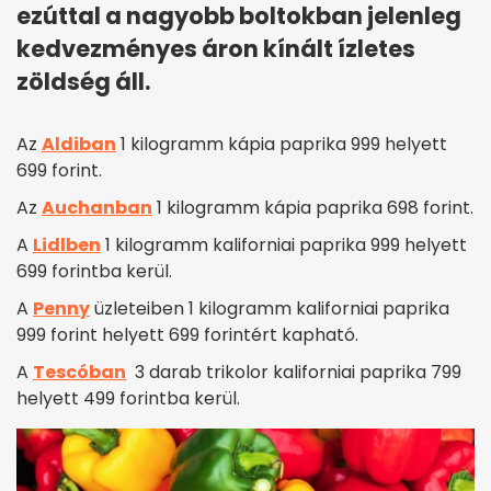
ezúttal a nagyobb boltokban jelenleg
kedvezményes áron kínált ízletes
zöldség áll.
Az
Aldiban
1 kilogramm kápia paprika 999 helyett
699 forint.
Az
Auchanban
1 kilogramm kápia paprika 698 forint.
A
Lidlben
1 kilogramm kaliforniai paprika 999 helyett
699 forintba kerül.
A
Penny
üzleteiben 1 kilogramm kaliforniai paprika
999 forint helyett 699 forintért kapható.
A
Tescóban
3 darab trikolor kaliforniai paprika 799
helyett 499 forintba kerül.