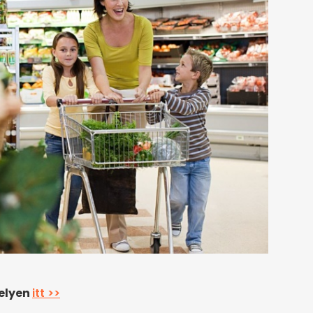
helyen
itt >>