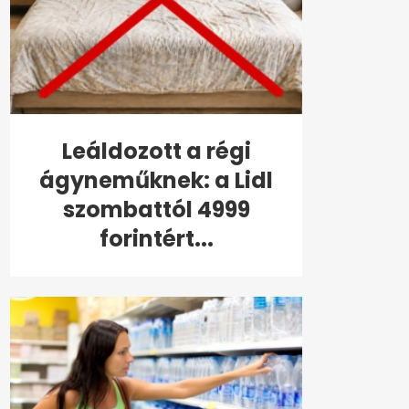
Leáldozott a régi
ágyneműknek: a Lidl
szombattól 4999
forintért...