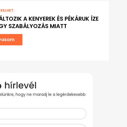
EKELHET:
LTOZIK A KENYEREK ÉS PÉKÁRUK ÍZE
GY SZABÁLYOZÁS MIATT
lvasom
evelünkre, hogy ne maradj le a legérdekesebb