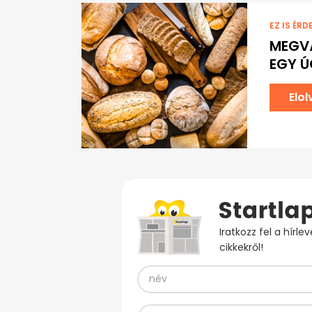
EZ IS ÉRD
MEGVÁ
EGY Ú
Elo
Iratkozz fel a hírl
cikkekről!