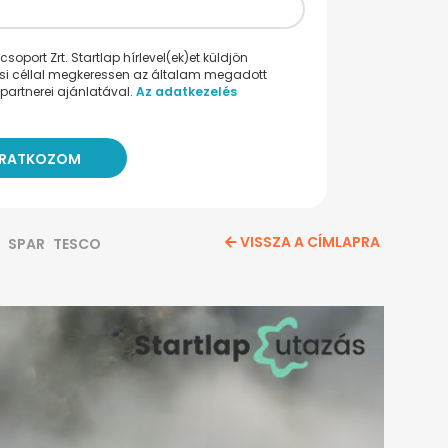
oport Zrt. Startlap hírlevel(ek)et küldjön
ési céllal megkeressen az általam megadott
partnerei ajánlatával.
Az adatkezelés
VISSZA A CÍMLAPRA
SPAR
TESCO