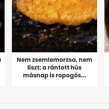
a
Nem zsemlemorzsa, nem
liszt: a rántott hús
másnap is ropogós...