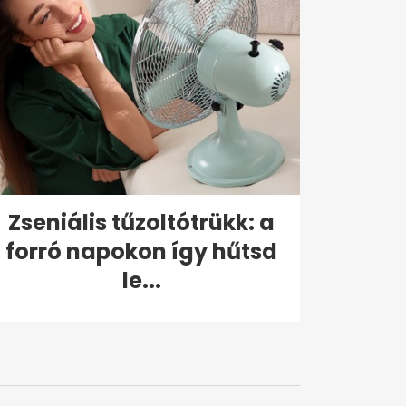
Zseniális tűzoltótrükk: a
forró napokon így hűtsd
le...