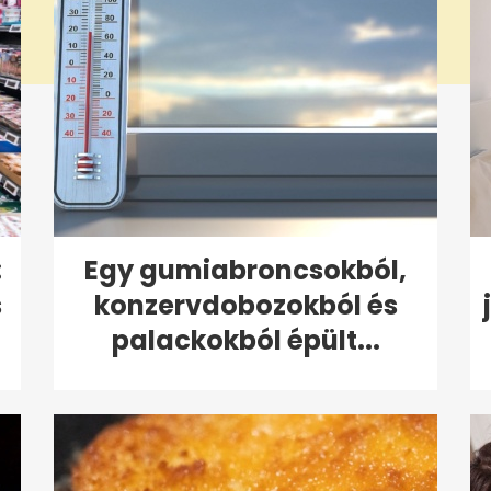
:
Egy gumiabroncsokból,
s
konzervdobozokból és
palackokból épült...