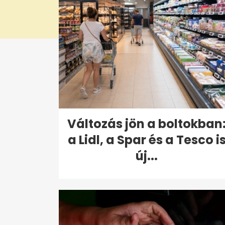
Változás jön a boltokban
a Lidl, a Spar és a Tesco i
új...