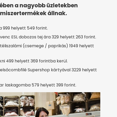
jében a nagyobb üzletekben
lmiszertermékek állnak.
 999 helyett 549 forint.
venc ESL dobozos tej ára 329 helyett 263 forint.
éliszalámi (csemege / paprikás) 1949 helyett
 499 helyett 369 forintba kerül.
felsőcombfilé Supershop kártyával 3229 helyett
 laskagomba 579 helyett 399 forint.