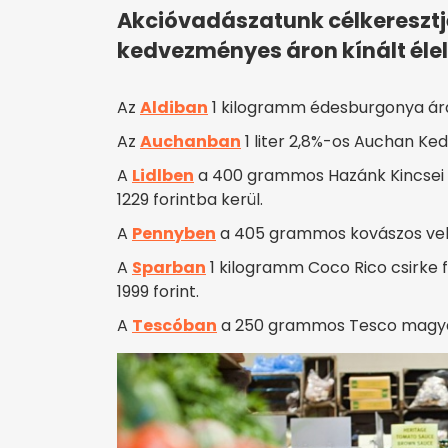
Akcióvadászatunk célkereszt
kedvezményes áron kínált éle
Az
Aldiban
1 kilogramm édesburgonya ára
Az
Auchanban
1 liter 2,8%-os Auchan Ked
A
Lidlben
a 400 grammos Hazánk Kincsei t
1229 forintba kerül.
A
Pennyben
a 405 grammos kovászos vekni
A
Sparban
1 kilogramm Coco Rico csirke 
1999 forint.
A
Tescóban
a 250 grammos Tesco magyar