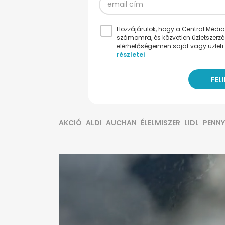
Hozzájárulok, hogy a Central Médiacs
számomra, és közvetlen üzletszerz
elérhetőségeimen saját vagy üzleti 
részletei
AKCIÓ
ALDI
AUCHAN
ÉLELMISZER
LIDL
PENNY