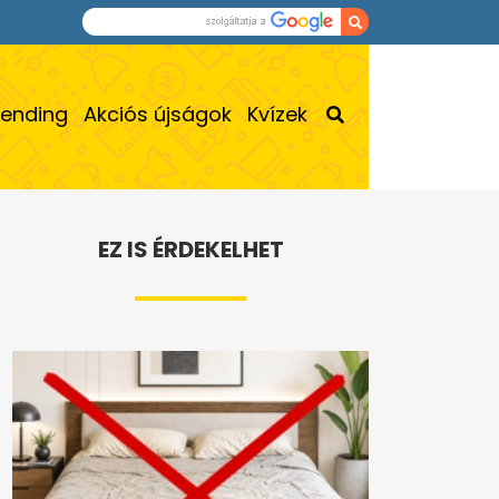
rending
Akciós újságok
Kvízek
EZ IS ÉRDEKELHET