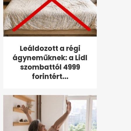
Leáldozott a régi
ágyneműknek: a Lidl
szombattól 4999
forintért...