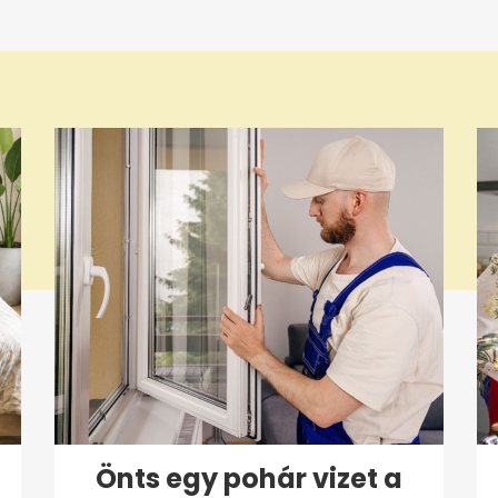
Önts egy pohár vizet a