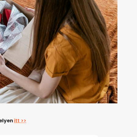
helyen
itt >>