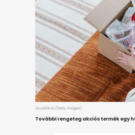
Illusztráció (Getty Images)
További rengeteg akciós termék egy 