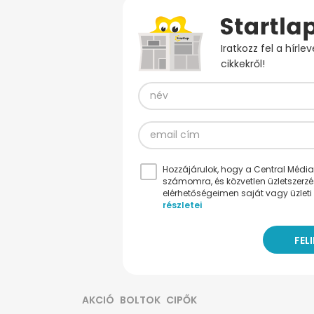
Iratkozz fel a hírl
cikkekről!
Hozzájárulok, hogy a Central Médiacs
számomra, és közvetlen üzletszerz
elérhetőségeimen saját vagy üzleti 
részletei
AKCIÓ
BOLTOK
CIPŐK