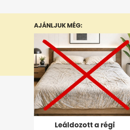
0
seconds
of
6
minutes,
AJÁNLJUK MÉG:
43
seconds
Volume
0%
Leáldozott a régi