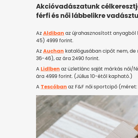
Akcióvadászatunk célkereszt
férfi és női lábbelikre vadász
Az
Aldiban
az újrahasznosított anyagból k
45) 4999 forint.
Az
Auchan
katalógusában cipőt nem, de nő
36-46), az ára 2490 forint.
A
Lidlben
az üzletlánc saját márkás női/fér
ára 4999 forint. (Július 10-étől kapható.)
A
Tescóban
az F&F női sportcipő (méret: 