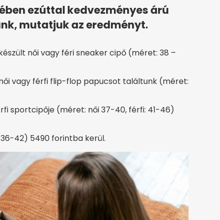
jében ezúttal kedvezményes árú
tunk, mutatjuk az eredményt.
észült női vagy féri sneaker cipő (méret: 38 –
i vagy férfi flip-flop papucsot találtunk (méret:
fi sportcipője (méret: női 37-40, férfi: 41-46)
36-42) 5490 forintba kerül.