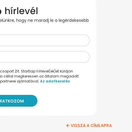
evelünkre, hogy ne maradj le a legérdekesebb
oport Zrt. Startlap hírlevel(ek)et küldjön
ési céllal megkeressen az általam megadott
partnerei ajánlatával.
Az adatkezelés
VISSZA A CÍMLAPRA