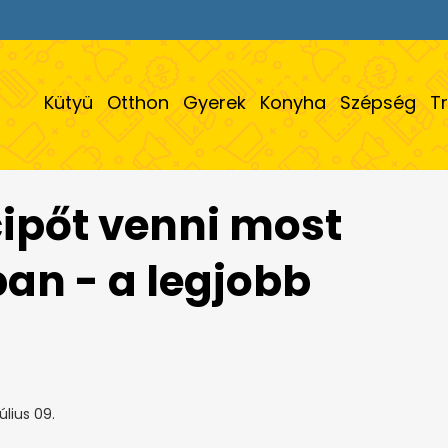
Kütyü
Otthon
Gyerek
Konyha
Szépség
T
cipőt venni most
ban - a legjobb
úlius 09.