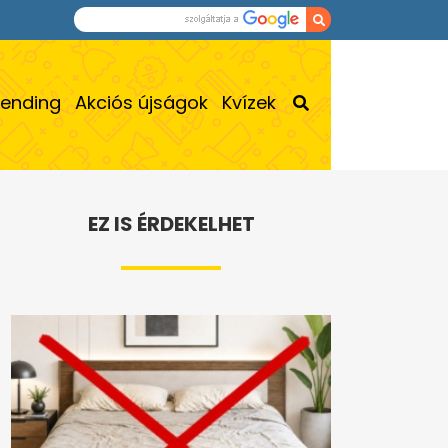
rending
Akciós újságok
Kvízek
EZ IS ÉRDEKELHET