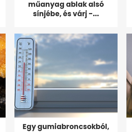
műanyag ablak alsó
sínjébe, és várj -...
Egy gumiabroncsokból,