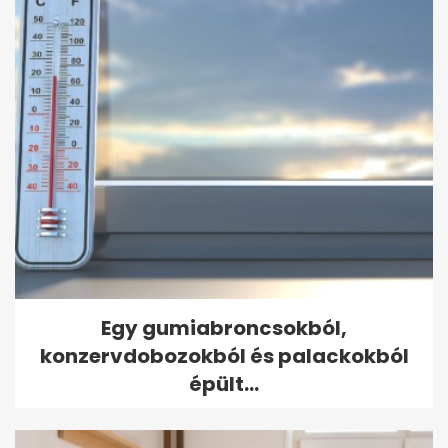
Egy gumiabroncsokból,
konzervdobozokból és palackokból
épült...