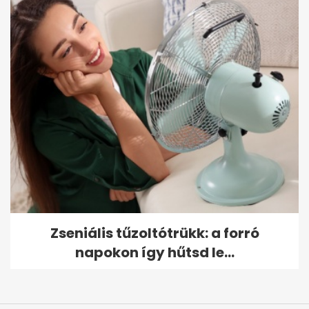
Zseniális tűzoltótrükk: a forró
napokon így hűtsd le...