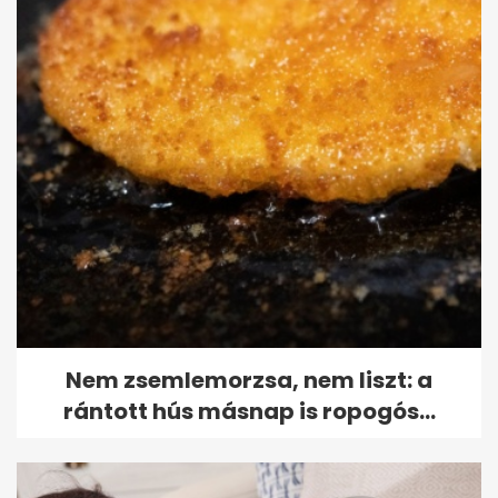
Nem zsemlemorzsa, nem liszt: a
rántott hús másnap is ropogós...