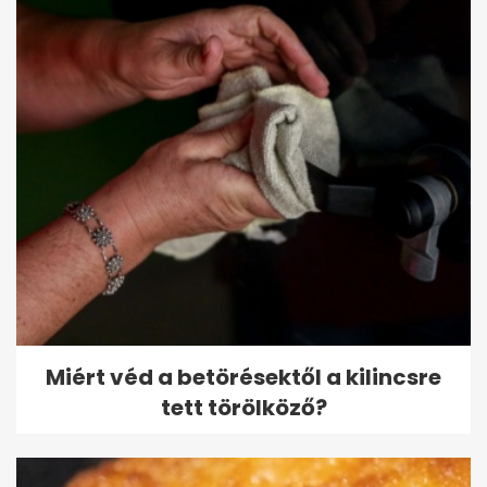
Miért véd a betörésektől a kilincsre
tett törölköző?