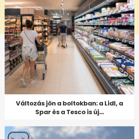
Változás jön a boltokban: a Lidl, a
Spar és a Tesco is új...