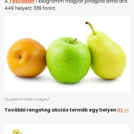
A
Tescóban
1 kilogramm magyar jonagold alma ára
449 helyett 339 forint.
Illusztráció Getty Images)
További rengeteg akciós termék egy helyen
itt >>