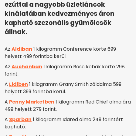
ezúttal a nagyobb üzletláncok
kínálatában kedvezményes áron
kapható szezonális gyümölcsök
állnak.
Az
Aldiban
1 kilogramm Conference körte 699
helyett 499 forintba kerül.
Az
Auchanban
1 kilogramm Bosc kobak körte 298
forint.
A
Lidlben
1 kilogramm Grany Smith zöldalma 599
helyett 399 forintba kerül.
A
Penny Marketben
1 kilogramm Red Chief alma ára
499 helyett 279 forint.
A
Sparban
1 kilogramm Idared alma 249 forintért
kapható.