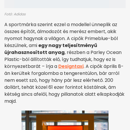
Fotó: Adidas
A sportmárka szerint ezzel a modellel ünneplik az
összes építőt, álmodozót és merész embert, akik
nyomot hagynak a világon. A cipők Primeblue-ból
készülnek, ami
egy nagy teljesítményű
újrahasznosított anyag
, részben a Parley Ocean
Plastic-ból állították elő, így tudhatjuk, hogy ez is
környezetbarát – írja a
Designtaxi
. A cipők április 8-
án kerültek forgalomba a tengerentúlon, bár arról
nem esett szó, hogy hány pár lesz elérhető. 200
dollárt, tehát közel 61 ezer forintot kóstálnak, ám
kétség sincs afelől, hogy pillanatok alatt elkapkodják
majd.