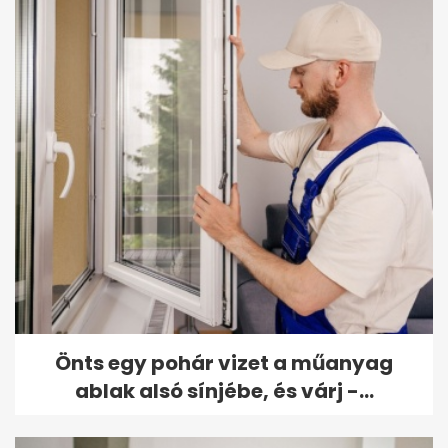
Önts egy pohár vizet a műanyag
ablak alsó sínjébe, és várj -...