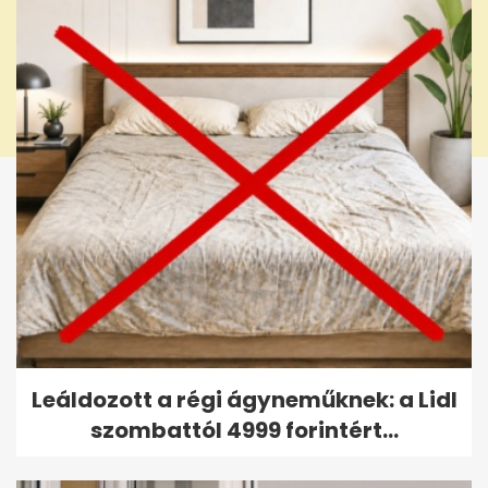
Leáldozott a régi ágyneműknek: a Lidl
szombattól 4999 forintért...