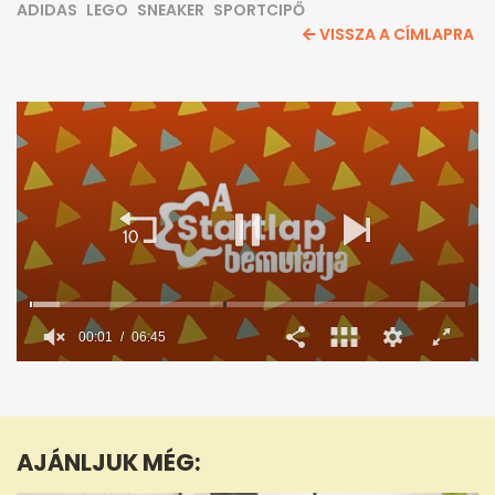
ADIDAS
LEGO
SNEAKER
SPORTCIPŐ
VISSZA A CÍMLAPRA
00:02
06:45
0
seconds
of
6
minutes,
AJÁNLJUK MÉG:
45
seconds