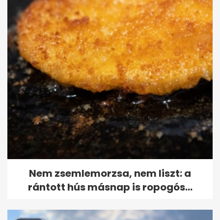
Nem zsemlemorzsa, nem liszt: a
rántott hús másnap is ropogós...