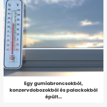
Egy gumiabroncsokból,
konzervdobozokból és palackokból
épült...