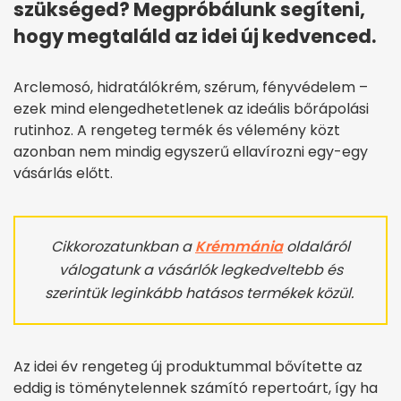
szükséged? Megpróbálunk segíteni,
hogy megtaláld az idei új kedvenced.
Arclemosó, hidratálókrém, szérum, fényvédelem –
ezek mind elengedhetetlenek az ideális bőrápolási
rutinhoz. A rengeteg termék és vélemény közt
azonban nem mindig egyszerű ellavírozni egy-egy
vásárlás előtt.
Cikkorozatunkban a
Krémmánia
oldaláról
válogatunk a vásárlók legkedveltebb és
szerintük leginkább hatásos termékek közül.
Az idei év rengeteg új produktummal bővítette az
eddig is töménytelennek számító repertoárt, így ha