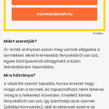
homeandwash.hu
Hirdetés
Miért szeretjük?
Ár-érték arányban sokan meg vannak elégedve a
termékkel. Mivel krémesebb fényvédőről van szó,
egyes bőrtípusoknál elhagyható a külön
hidratálókrém használata.
Mi a hátránya?
A vásárlók szerint tapadós, furcsa érzetet hagy
maga után a termék, és tapasztalható némi fehéres
réteg is a felkenést követően. Emellett kémiai
fényvédőről van szó, így bánthatja azok szemét
(például könnyezés), akik érzékenyek ezekre az