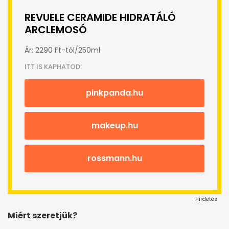
REVUELE CERAMIDE HIDRATÁLÓ
ARCLEMOSÓ
Ár: 2290 Ft-tól/250ml
ITT IS KAPHATOD:
pinkpanda.hu
makeup.hu
rossmann.hu
Hirdetés
Miért szeretjük?