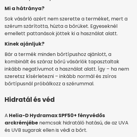
Mi a hátránya?
Sok vásárló azért nem szerette a terméket, mert a
szérum szárította, húzta a bőrüket. Egyeseknél
emellett pattanások jöttek ki a használat alatt.
Kinek ajánljuk?
Bár a termék minden bőrtípushoz ajánlott, a
kombinált és száraz bőrű vásárlók tapasztaltak
inkább negatívumot a használat alatt. Így – ha nem
szeretsz kísérletezni – inkább normál és zsíros
bőrtípusnál próbálkozz a szérummal.
Hidratál és véd
A
Helia-D Hydramax SPF50+ fényvédős
arckrémjébe
nemcsak hidratáló hatású, de az UVA
és UVB sugarak ellen is védi a bőrt.