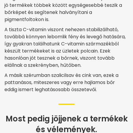
jó termékek többek között egységesebbé teszik a
bőrképet és segítenek halványítani a
pigmentfoltokon is.
A tiszta C-vitamin viszont nehezen stabilizálható,
továbbá könnyen lebomlik fény és levegő hatására,
így gyakran találhatunk C-vitamin származékból
készült termékeket is az üzletek polcain. Ezek
hasonlóan jót tesznek a bőrnek, viszont tovább
elállnak a szekrényben, hűtőben.
A másik szérumban szalicilsav és cink van, ezek a
pattanásos, miteszeres vagy erre hajlamos bőr
eddig ismert leghatásosabb összetevői.
Most pedig jöjjenek a termékek
és vélemények.