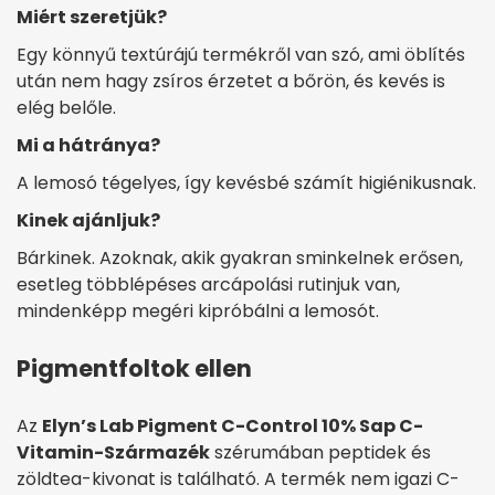
Miért szeretjük?
Egy könnyű textúrájú termékről van szó, ami öblítés
után nem hagy zsíros érzetet a bőrön, és kevés is
elég belőle.
Mi a hátránya?
A lemosó tégelyes, így kevésbé számít higiénikusnak.
Kinek ajánljuk?
Bárkinek. Azoknak, akik gyakran sminkelnek erősen,
esetleg többlépéses arcápolási rutinjuk van,
mindenképp megéri kipróbálni a lemosót.
Pigmentfoltok ellen
Az
Elyn’s Lab Pigment C-Control 10% Sap C-
Vitamin-Származék
szérumában peptidek és
zöldtea-kivonat is található. A termék nem igazi C-