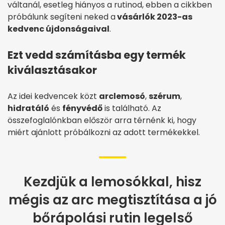
váltanál, esetleg hiányos a rutinod, ebben a cikkben
próbálunk segíteni neked a
vásárlók 2023-as
kedvenc újdonságaival
.
Ezt vedd számításba egy termék
kiválasztásakor
Az idei kedvencek közt
arclemosó
,
szérum
,
hidratáló
és
fényvédő
is található. Az
összefoglalónkban először arra térnénk ki, hogy
miért ajánlott próbálkozni az adott termékekkel.
Kezdjük a lemosókkal, hisz
mégis az arc megtisztítása a jó
bőrápolási rutin legelső