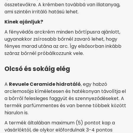
összetevőkre. A krémben továbbá van illatanyag,
ami szintén irritáló hatású lehet.
Kinek ajánljuk?
A fényvédős arckrém minden bőrtípusra ajánlott,
ugyanakkor zsírosabb bőrnél zavaró lehet, hogy
fényes marad utána az arc. Így elsősorban inkább
száraz bőrnél próbálkozzunk vele.
Olcsó és sokáig elég
A
Revuele Ceramide hidratáló
, egy habzó
arclemosója kíméletesen és hatékonyan távolítja el
a bőrről felesleges faggyút és szennyeződéseket. A
termék parfümmentes és van benne többek között
hiarulon is.
A termék általában maximum (5) pontot kap a
vásárlóktól, de olykor előfordulnak 3-4 pontos