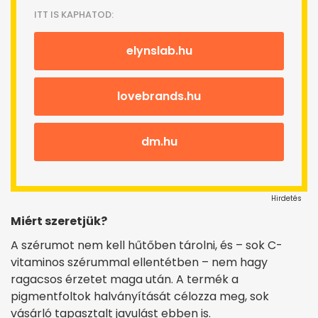
ITT IS KAPHATOD:
elynslab.hu
lovebrands.hu
dm.hu
Hirdetés
Miért szeretjük?
A szérumot nem kell hűtőben tárolni, és – sok C-
vitaminos szérummal ellentétben – nem hagy
ragacsos érzetet maga után. A termék a
pigmentfoltok halványítását célozza meg, sok
vásárló tapasztalt javulást ebben is.