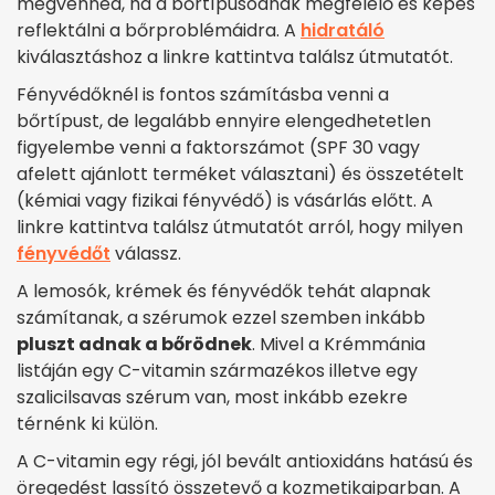
megvenned, ha a bőrtípusodnak megfelelő és képes
reflektálni a bőrproblémáidra. A
hidratáló
kiválasztáshoz a linkre kattintva találsz útmutatót.
Fényvédőknél is fontos számításba venni a
bőrtípust, de legalább ennyire elengedhetetlen
figyelembe venni a faktorszámot (SPF 30 vagy
afelett ajánlott terméket választani) és összetételt
(kémiai vagy fizikai fényvédő) is vásárlás előtt. A
linkre kattintva találsz útmutatót arról, hogy milyen
fényvédőt
válassz.
A lemosók, krémek és fényvédők tehát alapnak
számítanak, a szérumok ezzel szemben inkább
pluszt adnak a bőrödnek
. Mivel a Krémmánia
listáján egy C-vitamin származékos illetve egy
szalicilsavas szérum van, most inkább ezekre
térnénk ki külön.
A C-vitamin egy régi, jól bevált antioxidáns hatású és
öregedést lassító összetevő a kozmetikaiparban. A