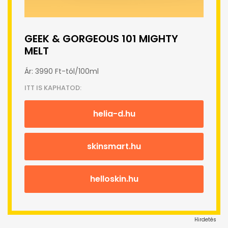
GEEK & GORGEOUS 101 MIGHTY
MELT
Ár: 3990 Ft-tól/100ml
ITT IS KAPHATOD:
helia-d.hu
skinsmart.hu
helloskin.hu
Hirdetés