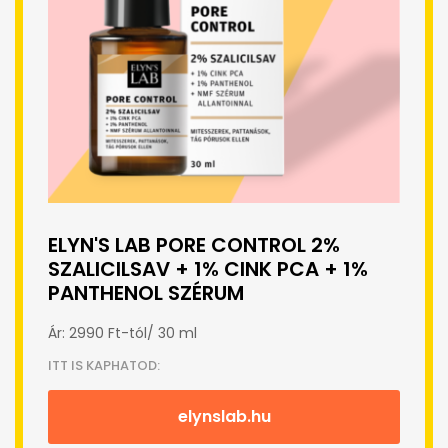
ELYN'S LAB PORE CONTROL 2%
SZALICILSAV + 1% CINK PCA + 1%
PANTHENOL SZÉRUM
Ár: 2990 Ft-tól/ 30 ml
ITT IS KAPHATOD:
elynslab.hu