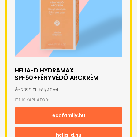
HELIA-D HYDRAMAX
SPF50+FÉNYVÉDŐ ARCKRÉM
Ár: 2399 Ft-tól/40ml
ITT IS KAPHATOD:
ecofamily.hu
helia-d.hu