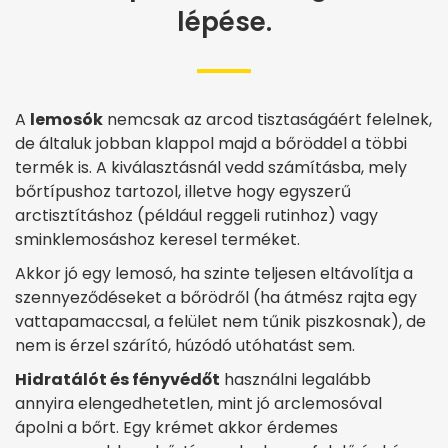
lépése.
A
lemosók
nemcsak az arcod tisztaságáért felelnek,
de általuk jobban klappol majd a bőröddel a többi
termék is. A kiválasztásnál vedd számításba, mely
bőrtípushoz tartozol, illetve hogy egyszerű
arctisztításhoz (például reggeli rutinhoz) vagy
sminklemosáshoz keresel terméket.
Akkor jó egy lemosó, ha szinte teljesen eltávolítja a
szennyeződéseket a bőrödről (ha átmész rajta egy
vattapamaccsal, a felület nem tűnik piszkosnak), de
nem is érzel szárító, húzódó utóhatást sem.
Hidratálót és fényvédőt
használni legalább
annyira elengedhetetlen, mint jó arclemosóval
ápolni a bőrt. Egy krémet akkor érdemes