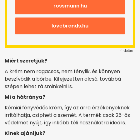
rossmann.hu
lovebrands.hu
Hirdetés
Miért szeretjük?
A krém nem ragacsos, nem fénylik, és könnyen
beszívódik a bőrbe. Kifejezetten olcsó, továbbá
szépen lehet rá sminkelni is.
Mi a hátránya?
Kémiai fényvédős krém, így az arra érzékenyeknek
irritálhatja, csípheti a szemét. A termék csak 25-ös
védelmet nyújt, így inkább téli használatra ideális.
Kinek ajánljuk?