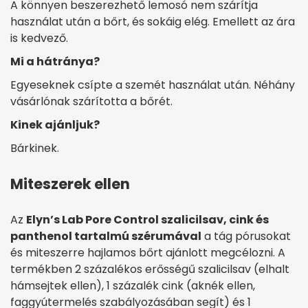
A könnyen beszerezhető lemosó nem szárítja
használat után a bőrt, és sokáig elég. Emellett az ára
is kedvező.
Mi a hátránya?
Egyeseknek csípte a szemét használat után. Néhány
vásárlónak szárította a bőrét.
Kinek ajánljuk?
Bárkinek.
Miteszerek ellen
Az
Elyn’s Lab Pore Control szalicilsav, cink és
panthenol tartalmú szérumával
a tág pórusokat
és miteszerre hajlamos bőrt ajánlott megcélozni. A
termékben 2 százalékos erősségű szalicilsav (elhalt
hámsejtek ellen), 1 százalék cink (aknék ellen,
faggyútermelés szabályozásában segít) és 1