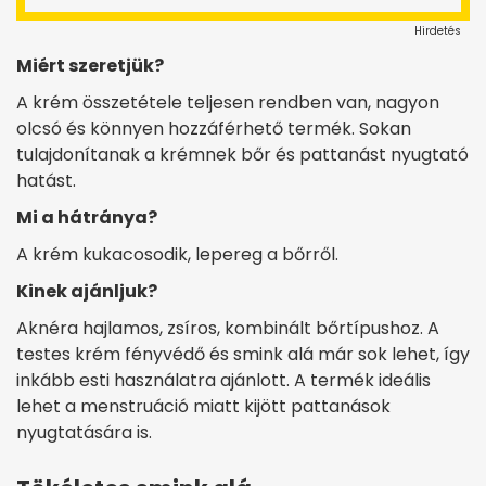
Hirdetés
Miért szeretjük?
A krém összetétele teljesen rendben van, nagyon
olcsó és könnyen hozzáférhető termék. Sokan
tulajdonítanak a krémnek bőr és pattanást nyugtató
hatást.
Mi a hátránya?
A krém kukacosodik, lepereg a bőrről.
Kinek ajánljuk?
Aknéra hajlamos, zsíros, kombinált bőrtípushoz. A
testes krém fényvédő és smink alá már sok lehet, így
inkább esti használatra ajánlott. A termék ideális
lehet a menstruáció miatt kijött pattanások
nyugtatására is.