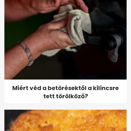
Miért véd a betörésektől a kilincsre
tett törölköző?