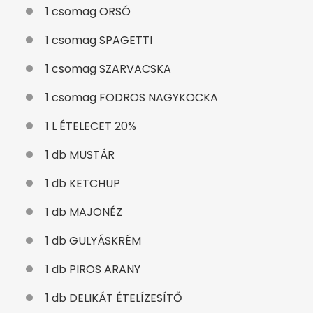
1 csomag ORSÓ
1 csomag SPAGETTI
1 csomag SZARVACSKA
1 csomag FODROS NAGYKOCKA
1 L ÉTELECET 20%
1 db MUSTÁR
1 db KETCHUP
1 db MAJONÉZ
1 db GULYÁSKRÉM
1 db PIROS ARANY
1 db DELIKÁT ÉTELÍZESÍTŐ