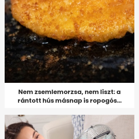
Nem zsemlemorzsa, nem liszt: a
rántott hús másnap is ropogós...