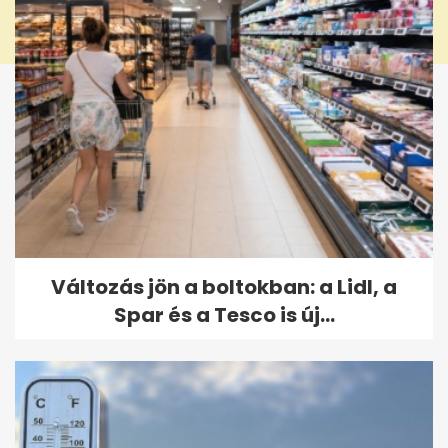
Változás jön a boltokban: a Lidl, a
Spar és a Tesco is új...