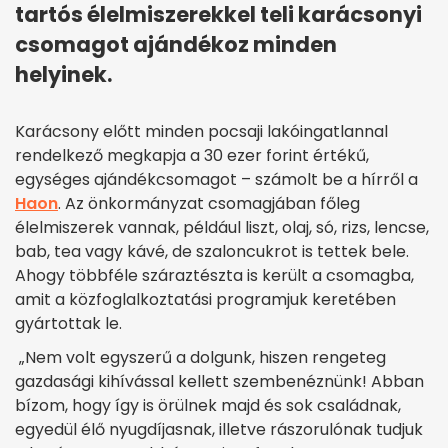
tartós élelmiszerekkel teli karácsonyi
csomagot ajándékoz minden
helyinek.
Karácsony előtt minden pocsaji lakóingatlannal
rendelkező megkapja a 30 ezer forint értékű,
egységes ajándékcsomagot – számolt be a hírről a
Haon
. Az önkormányzat csomagjában főleg
élelmiszerek vannak, például liszt, olaj, só, rizs, lencse,
bab, tea vagy kávé, de szaloncukrot is tettek bele.
Ahogy többféle száraztészta is került a csomagba,
amit a közfoglalkoztatási programjuk keretében
gyártottak le.
„Nem volt egyszerű a dolgunk, hiszen rengeteg
gazdasági kihívással kellett szembenéznünk! Abban
bízom, hogy így is örülnek majd és sok családnak,
egyedül élő nyugdíjasnak, illetve rászorulónak tudjuk