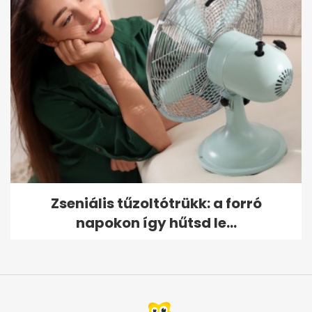
Zseniális tűzoltótrükk: a forró
napokon így hűtsd le...