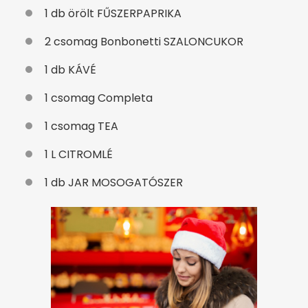
1 db örölt FŰSZERPAPRIKA
2 csomag Bonbonetti SZALONCUKOR
1 db KÁVÉ
1 csomag Completa
1 csomag TEA
1 L CITROMLÉ
1 db JAR MOSOGATÓSZER