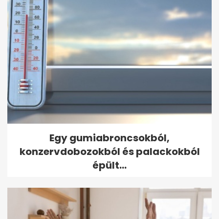
Egy gumiabroncsokból,
konzervdobozokból és palackokból
épült...