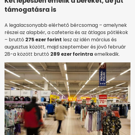
Két lépésben emelik a béreket, de jut
támogatásra is
A legalacsonyabb elérhető bércsomag – amelynek
részei az alapbér, a cafeteria és az átlagos pótlékok
– bruttó
275 ezer forint
lesz az idén március és
augusztus között, majd szeptember és jövő február
28-a között bruttó
289 ezer forintra
emelkedik.