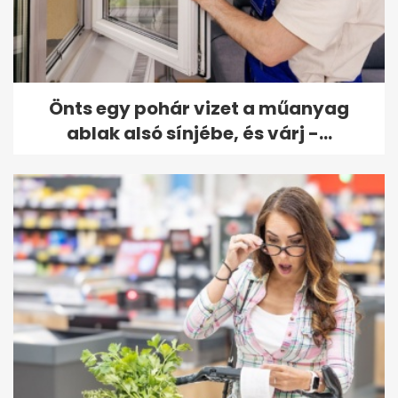
Önts egy pohár vizet a műanyag
ablak alsó sínjébe, és várj -...