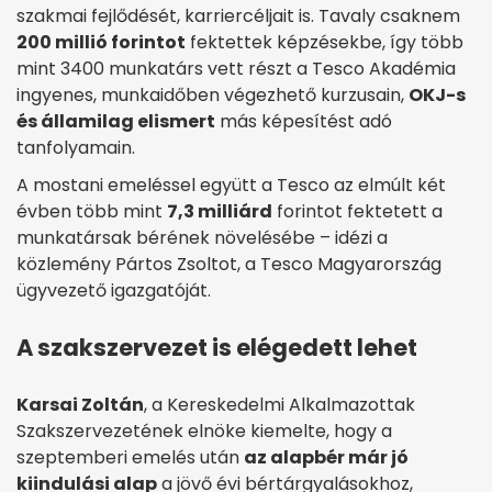
szakmai fejlődését, karriercéljait is. Tavaly csaknem
200 millió forintot
fektettek képzésekbe, így több
mint 3400 munkatárs vett részt a Tesco Akadémia
ingyenes, munkaidőben végezhető kurzusain,
OKJ-s
és államilag elismert
más képesítést adó
tanfolyamain.
A mostani emeléssel együtt a Tesco az elmúlt két
évben több mint
7,3 milliárd
forintot fektetett a
munkatársak bérének növelésébe – idézi a
közlemény Pártos Zsoltot, a Tesco Magyarország
ügyvezető igazgatóját.
A szakszervezet is elégedett lehet
Karsai Zoltán
, a Kereskedelmi Alkalmazottak
Szakszervezetének elnöke kiemelte, hogy a
szeptemberi emelés után
az alapbér már jó
kiindulási alap
a jövő évi bértárgyalásokhoz,