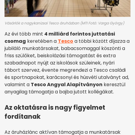
Vásárlók a nagykanizsai Tesco áruházban (MTI Fotó: Varga György)
Az évi több mint
4 milliárd forintos juttatási
csomag
keretében a
Tesco
a többi között díjazza a
jubiláló munkatársakat, babacsomaggal köszönti a
friss szülőket, beiskolázási támogatást és extra
szabadnapot nyújt az iskolások szüleinek, nyári
tábort szervez, évente megrendezi a Tesco családi
és sportnapokat, karácsonyi és húsvéti utalványt ad,
valamint a
Tesco Angyal Alapítványon
keresztül
anyagilag támogatja a bajba jutott kollégákat.
Az oktatásra is nagy figyelmet
fordítanak
Az áruházlánc aktívan támogatja a munkatársak