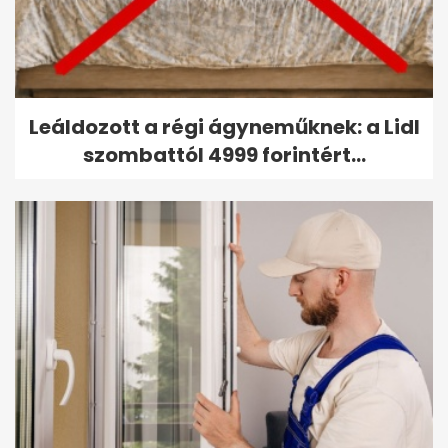
Leáldozott a régi ágyneműknek: a Lidl
szombattól 4999 forintért...