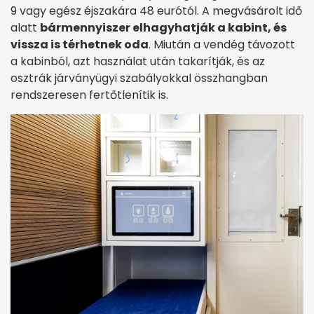
9 vagy egész éjszakára 48 eurótól. A megvásárolt idő
alatt
bármennyiszer elhagyhatják a kabint, és
vissza is térhetnek oda
. Miután a vendég távozott
a kabinból, azt használat után takarítják, és az
osztrák járványügyi szabályokkal összhangban
rendszeresen fertőtlenítik is.