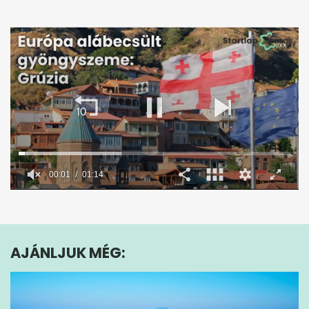
00:02
01:14
0
seconds
of
1
minute,
AJÁNLJUK MÉG:
14
seconds