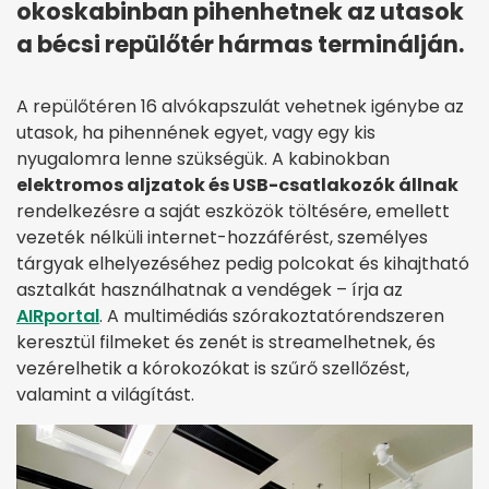
okoskabinban pihenhetnek az utasok
a bécsi repülőtér hármas terminálján.
A repülőtéren 16 alvókapszulát vehetnek igénybe az
utasok, ha pihennének egyet, vagy egy kis
nyugalomra lenne szükségük. A kabinokban
elektromos aljzatok és USB-csatlakozók állnak
rendelkezésre a saját eszközök töltésére, emellett
vezeték nélküli internet-hozzáférést, személyes
tárgyak elhelyezéséhez pedig polcokat és kihajtható
asztalkát használhatnak a vendégek – írja az
AIRportal
. A multimédiás szórakoztatórendszeren
keresztül filmeket és zenét is streamelhetnek, és
vezérelhetik a kórokozókat is szűrő szellőzést,
valamint a világítást.