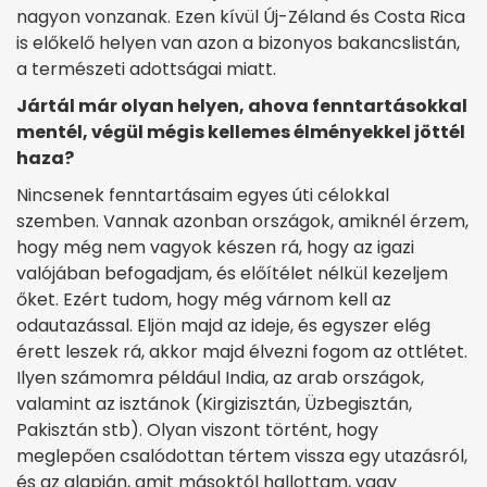
nagyon vonzanak. Ezen kívül Új-Zéland és Costa Rica
is előkelő helyen van azon a bizonyos bakancslistán,
a természeti adottságai miatt.
Jártál már olyan helyen, ahova fenntartásokkal
mentél, végül mégis kellemes élményekkel jöttél
haza?
Nincsenek fenntartásaim egyes úti célokkal
szemben. Vannak azonban országok, amiknél érzem,
hogy még nem vagyok készen rá, hogy az igazi
valójában befogadjam, és előítélet nélkül kezeljem
őket. Ezért tudom, hogy még várnom kell az
odautazással. Eljön majd az ideje, és egyszer elég
érett leszek rá, akkor majd élvezni fogom az ottlétet.
Ilyen számomra például India, az arab országok,
valamint az isztánok (Kirgizisztán, Üzbegisztán,
Pakisztán stb). Olyan viszont történt, hogy
meglepően csalódottan tértem vissza egy utazásról,
és az alapján, amit másoktól hallottam, vagy