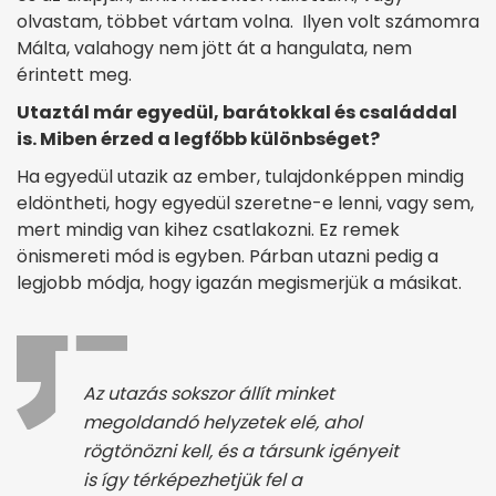
olvastam, többet vártam volna. Ilyen volt számomra
Málta, valahogy nem jött át a hangulata, nem
érintett meg.
Utaztál már egyedül, barátokkal és családdal
is. Miben érzed a legfőbb különbséget?
Ha egyedül utazik az ember, tulajdonképpen mindig
eldöntheti, hogy egyedül szeretne-e lenni, vagy sem,
mert mindig van kihez csatlakozni. Ez remek
önismereti mód is egyben. Párban utazni pedig a
legjobb módja, hogy igazán megismerjük a másikat.
Az utazás sokszor állít minket
megoldandó helyzetek elé, ahol
rögtönözni kell, és a társunk igényeit
is így térképezhetjük fel a