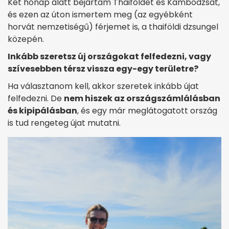
Két hónap alatt bejártam Thaiföldet és Kambodzsát,
és ezen az úton ismertem meg (az egyébként
horvát nemzetiségű) férjemet is, a thaiföldi dzsungel
közepén.
Inkább szeretsz új országokat felfedezni, vagy
szívesebben térsz vissza egy-egy területre?
Ha választanom kell, akkor szeretek inkább újat
felfedezni. De
nem hiszek az országszámlálásban
és kipipálásban
, és egy már meglátogatott ország
is tud rengeteg újat mutatni.