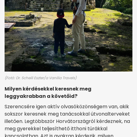
(Fotó: Dr. Scheili Eszter/a Vanilia Travels)
Milyen kérdésekkel keresnek meg
leggyakrabban a követőid?
Szerencsére igen aktív olvasóközönségem van, akik
sokszor keresnek meg tanácsokkal útvonalterveket
illetően. Legtöbbször Horvátországról kérdeznek, na
meg gyerekkel teljesíthető itthoni túrákkal
kapcsolatban. Azt is gyakran kérdezik, milyen