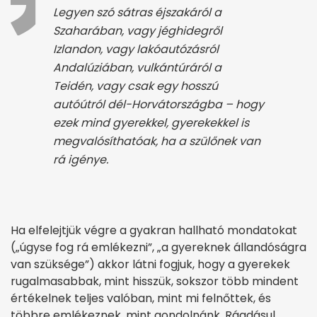
Legyen szó sátras éjszakáról a
Szaharában, vagy jéghidegről
Izlandon, vagy lakóautózásról
Andalúziában, vulkántúráról a
Teidén, vagy csak egy hosszú
autóútról dél-Horvátországba – hogy
ezek mind gyerekkel, gyerekekkel is
megvalósíthatóak, ha a szülőnek van
rá igénye.
Ha elfelejtjük végre a gyakran hallható mondatokat
(„úgyse fog rá emlékezni”, „a gyereknek állandóságra
van szüksége”) akkor látni fogjuk, hogy a gyerekek
rugalmasabbak, mint hisszük, sokszor több mindent
értékelnek teljes valóban, mint mi felnőttek, és
többre emlékeznek, mint gondolnánk. Ráadásul