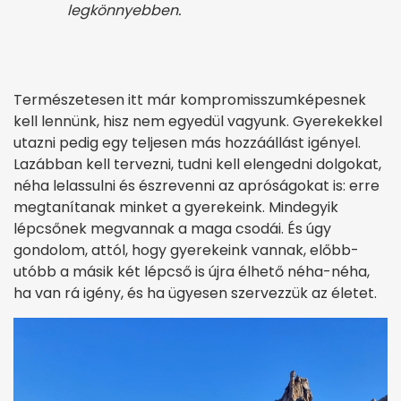
legkönnyebben.
Természetesen itt már kompromisszumképesnek
kell lennünk, hisz nem egyedül vagyunk. Gyerekekkel
utazni pedig egy teljesen más hozzáállást igényel.
Lazábban kell tervezni, tudni kell elengedni dolgokat,
néha lelassulni és észrevenni az apróságokat is: erre
megtanítanak minket a gyerekeink. Mindegyik
lépcsőnek megvannak a maga csodái. És úgy
gondolom, attól, hogy gyerekeink vannak, előbb-
utóbb a másik két lépcső is újra élhető néha-néha,
ha van rá igény, és ha ügyesen szervezzük az életet.