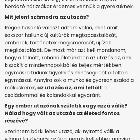
hordozó hátizsákot érdemes venniük a gyereküknek.
Mit jelent számodra az utazás?
Régen hasonló választ adtam volna, mint amit
sokszor hallunk: új kultúrák megtapasztalását,
emberek, történetek megismerését, új ízek
megkóstolását. De most már azt kell mondanom,
hogy a felnőtt, rohanó életünkben az utazás az, ami
kiszakít a mindennapokból és teljes mértékben
egymásra tudunk figyelni és minőségi időt eltölteni
egymással. Annyira sok a munka és gyorsan szalad a
mókuskerék,
az utazás az, ami feltölt
: a
családommal és kalandokkal egyaránt.
Egy ember utazónak születik vagy azzá válik?
Nálad hogy vált az utazás az életed fontos
részévé?
Szerintem bárki lehet utazó, aki nyitottá válik a
világra és kíváncsi az újra, nem is kell ehhez annyira