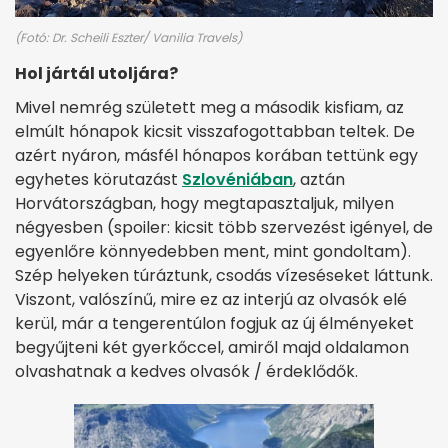
(Fotó: Dr. Scheili Eszter/ Vanilia Travels)
Hol jártál utoljára?
Mivel nemrég született meg a második kisfiam, az
elmúlt hónapok kicsit visszafogottabban teltek. De
azért nyáron, másfél hónapos korában tettünk egy
egyhetes körutazást
Szlovéniában
, aztán
Horvátországban, hogy megtapasztaljuk, milyen
négyesben (spoiler: kicsit több szervezést igényel, de
egyenlőre könnyedebben ment, mint gondoltam).
Szép helyeken túráztunk, csodás vízeséseket láttunk.
Viszont, valószínű, mire ez az interjú az olvasók elé
kerül, már a tengerentúlon fogjuk az új élményeket
begyűjteni két gyerkőccel, amiről majd oldalamon
olvashatnak a kedves olvasók / érdeklődők.