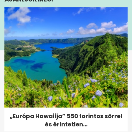
seconds
„Európa Hawaiija” 550 forintos sörrel
és érintetlen...