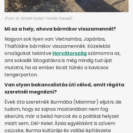
(Fotó: Dr. Scheili Eszter/ Vanilia Travels)
Mi az a hely, ahova bármikor visszamennél?
Nagyon sok ilyen van: Vietnamba, Japánba,
Thaiföldre bármikor visszamennék. Közelebbi
országokat tekintve
Horvátország
számomra az,
ami sokadik látogatásra is még mindig tud újat
mutatni, ha az ember kicsit túlnéz a kavicsos
tengerparton.
Van olyan bakancslistás úti célod, amit régóta
szeretnél megnézni?
Évek óta szeretnék Burmába (Mianmar) eljutni, de
tudom, hogy ez sajnos mostanában nem fog
sikerülni, már a belső harcok és a politikai helyzet
miatt sem. Dél-Kelet Ázsia egyébként is szívem
csücske, Burma kultúrája és vallási építészete