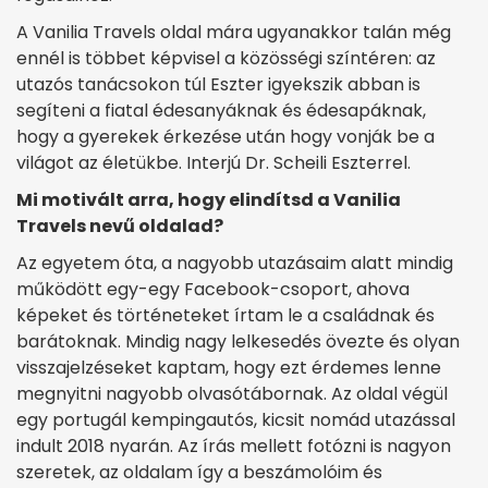
A Vanilia Travels oldal mára ugyanakkor talán még
ennél is többet képvisel a közösségi színtéren: az
utazós tanácsokon túl Eszter igyekszik abban is
segíteni a fiatal édesanyáknak és édesapáknak,
hogy a gyerekek érkezése után hogy vonják be a
világot az életükbe. Interjú Dr. Scheili Eszterrel.
Mi motivált arra, hogy elindítsd a Vanilia
Travels nevű oldalad?
Az egyetem óta, a nagyobb utazásaim alatt mindig
működött egy-egy Facebook-csoport, ahova
képeket és történeteket írtam le a családnak és
barátoknak. Mindig nagy lelkesedés övezte és olyan
visszajelzéseket kaptam, hogy ezt érdemes lenne
megnyitni nagyobb olvasótábornak. Az oldal végül
egy portugál kempingautós, kicsit nomád utazással
indult 2018 nyarán. Az írás mellett fotózni is nagyon
szeretek, az oldalam így a beszámolóim és