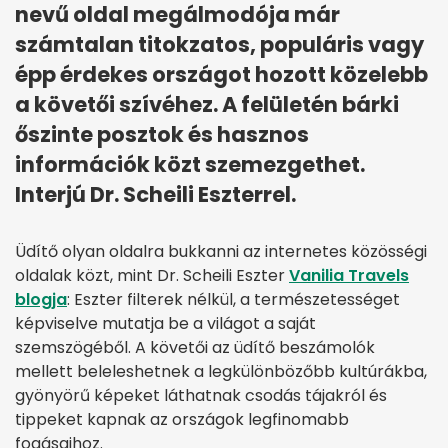
nevű oldal megálmodója már
számtalan titokzatos, populáris vagy
épp érdekes országot hozott közelebb
a követői szívéhez. A felületén bárki
őszinte posztok és hasznos
információk közt szemezgethet.
Interjú Dr. Scheili Eszterrel.
Üdítő olyan oldalra bukkanni az internetes közösségi
oldalak közt, mint Dr. Scheili Eszter
Vanilia Travels
blogja
: Eszter filterek nélkül, a természetességet
képviselve mutatja be a világot a saját
szemszögéből. A követői az üdítő beszámolók
mellett beleleshetnek a legkülönbözőbb kultúrákba,
gyönyörű képeket láthatnak csodás tájakról és
tippeket kapnak az országok legfinomabb
fogásaihoz.