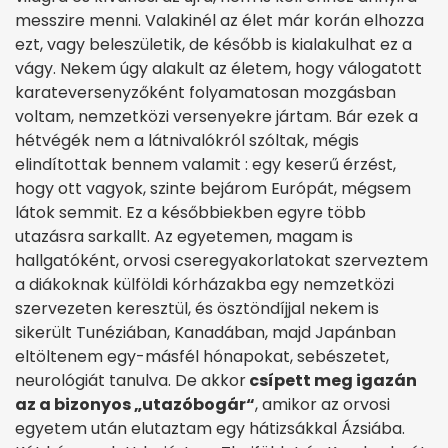
messzire menni. Valakinél az élet már korán elhozza
ezt, vagy beleszületik, de később is kialakulhat ez a
vágy. Nekem úgy alakult az életem, hogy válogatott
karateversenyzőként folyamatosan mozgásban
voltam, nemzetközi versenyekre jártam. Bár ezek a
hétvégék nem a látnivalókról szóltak, mégis
elindítottak bennem valamit : egy keserű érzést,
hogy ott vagyok, szinte bejárom Európát, mégsem
látok semmit. Ez a későbbiekben egyre több
utazásra sarkallt. Az egyetemen, magam is
hallgatóként, orvosi cseregyakorlatokat szerveztem
a diákoknak külföldi kórházakba egy nemzetközi
szervezeten keresztül, és ösztöndíjjal nekem is
sikerült Tunéziában, Kanadában, majd Japánban
eltöltenem egy-másfél hónapokat, sebészetet,
neurológiát tanulva. De akkor
csípett meg igazán
az a bizonyos „utazóbogár“
, amikor az orvosi
egyetem után elutaztam egy hátizsákkal Ázsiába.