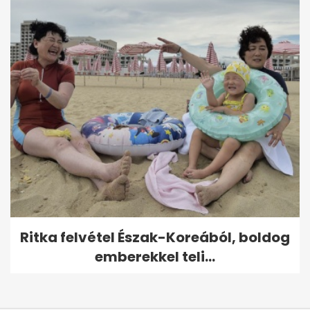
Ritka felvétel Észak-Koreából, boldog
emberekkel teli...