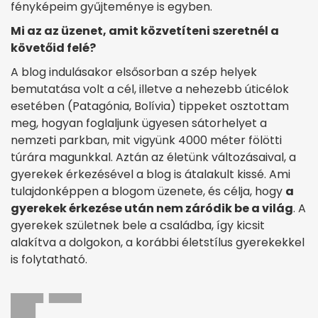
fényképeim gyűjteménye is egyben.
Mi az az üzenet, amit közvetíteni szeretnél a
követőid felé?
A blog indulásakor elsősorban a szép helyek
bemutatása volt a cél, illetve a nehezebb úticélok
esetében (Patagónia, Bolívia) tippeket osztottam
meg, hogyan foglaljunk ügyesen sátorhelyet a
nemzeti parkban, mit vigyünk 4000 méter fölötti
túrára magunkkal. Aztán az életünk változásaival, a
gyerekek érkezésével a blog is átalakult kissé. Ami
tulajdonképpen a blogom üzenete, és célja, hogy
a
gyerekek érkezése után nem záródik be a világ
. A
gyerekek születnek bele a családba, így kicsit
alakítva a dolgokon, a korábbi életstílus gyerekekkel
is folytatható.