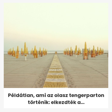
Példátlan, ami az olasz tengerparton
történik: elkezdték a...