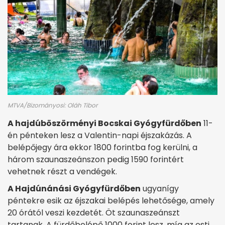
MTVA/Bizományosi: Oláh Tibor
A hajdúböszörményi Bocskai Gyógyfürdőben
11-
én pénteken lesz a Valentin-napi éjszakázás. A
belépőjegy ára ekkor 1800 forintba fog kerülni, a
három szaunaszeánszon pedig 1590 forintért
vehetnek részt a vendégek.
A Hajdúnánási Gyógyfürdőben
ugyanígy
péntekre esik az éjszakai belépés lehetősége, amely
20 órától veszi kezdetét. Öt szaunaszeánszt
tartanak. A fürdőbelépő 1000 forint lesz, míg az esti