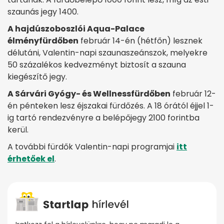
szaunás jegy 1400.
A hajdúszoboszlói Aqua-Palace
élményfürdőben
február 14-én (hétfőn) lesznek
délutáni, Valentin-napi szaunaszeánszok, melyekre
50 százalékos kedvezményt biztosít a szauna
kiegészítő jegy.
A Sárvári Gyógy- és Wellnessfürdőben
február 12-
én pénteken lesz éjszakai fürdőzés. A 18 órától éjjel 1-
ig tartó rendezvényre a belépőjegy 2100 forintba
kerül.
A további fürdők Valentin-napi programjai
itt
érhetőek el
.