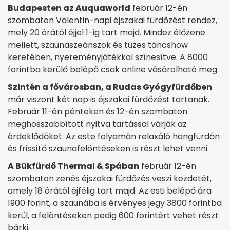
Budapesten az Auquaworld
február 12-én
szombaton Valentin-napi éjszakai fürdőzést rendez,
mely 20 órától éjjel 1-ig tart majd. Mindez élőzene
mellett, szaunaszeánszok és tüzes táncshow
keretében, nyereményjátékkal színesítve. A 8000
forintba kerülő belépő csak online vásárolható meg.
Szintén a fővárosban, a Rudas Gyógyfürdőben
már viszont két nap is éjszakai fürdőzést tartanak.
Február 11-én pénteken és 12-én szombaton
meghosszabbított nyitva tartással várják az
érdeklődőket. Az este folyamán relaxáló hangfürdőn
és frissítő szaunafelöntéseken is részt lehet venni.
A Bükfürdő Thermal & Spában
február 12-én
szombaton zenés éjszakai fürdőzés veszi kezdetét,
amely 18 órától éjfélig tart majd. Az esti belépő ára
1900 forint, a szaunába is érvényes jegy 3800 forintba
kerül, a felöntéseken pedig 600 forintért vehet részt
bárki.