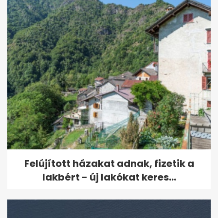
Felújított házakat adnak, fizetik a
lakbért - új lakókat keres...