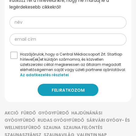
Iratkozz fel a hírlevelünkre, hogy ne maradj le a
legérdekesebb cikkekről!
Hozzájárulok, hogy a Central Médiacsoport Zrt. Startlap
hírlevel(ek)et küldjön számomra, és közvetlen
üzletszerzési céllal megkeressen az általam megadott
elérhetőségeimen saját vagy üzleti partnerei ajánlatával.
Az adatkezelés részletei
AKCIÓ
FÜRDŐ
GYÓGYFÜRDŐ
HAJDÚNÁNÁSI
GYÓGYFÜRDŐ
RUDAS GYÓGYFÜRDŐ
SÁRVÁRI GYÓGY- ÉS
WELLNESSFÜRDŐ
SZAUNA
SZAUNA FELÖNTÉS
SZAUNASZEÁNSZ
SZAUNAVILÁG
VALENTIN NAP