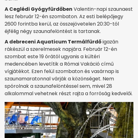
A Ceglédi Gyógyfürdőben
Valentin-napi szaunaest
lesz február 12-én szombaton. Az esti belépőjegy
2600 forintba kerül, az összejövetelen 20:30-tól
éjfélig négy szaunafelöntést is tartanak.
A debreceni Aquaticum Termálfürdő
igazán
rákészül a szerelmesek napjára. Február 12-én
szombat este 19 órától ugyanis a kültéri
medencében levetítik a Római Vakáció című
vígjátékot. Ezen felül szombaton és vasárnap is
szaunamaratonnal várják a közönséget. Nem
spórolnak a szaunafelöntéssel sem, mivel 28
alkalommal vehetnek részt rajta a forróság kedvelői.