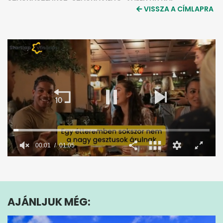
VISSZA A CÍMLAPRA
00:02
01:05
0
seconds
of
1
minute,
AJÁNLJUK MÉG:
5
seconds