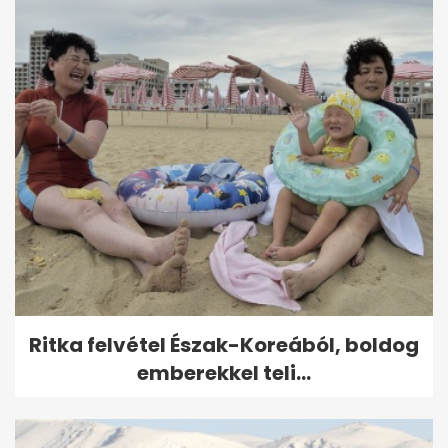
Ritka felvétel Észak-Koreából, boldog
emberekkel teli...