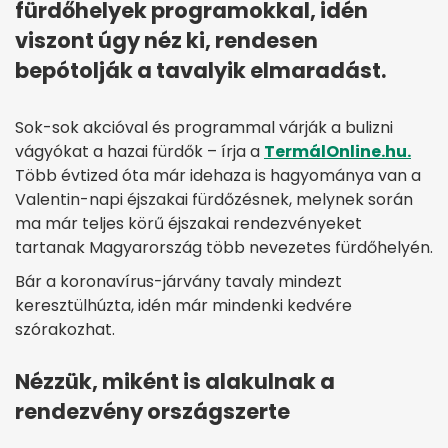
fürdőhelyek programokkal, idén
viszont úgy néz ki, rendesen
bepótolják a tavalyik elmaradást.
Sok-sok akcióval és programmal várják a bulizni
vágyókat a hazai fürdők – írja a
TermálOnline.hu.
Több évtized óta már idehaza is hagyománya van a
Valentin-napi éjszakai fürdőzésnek, melynek során
ma már teljes körű éjszakai rendezvényeket
tartanak Magyarország több nevezetes fürdőhelyén.
Bár a koronavírus-járvány tavaly mindezt
keresztülhúzta, idén már mindenki kedvére
szórakozhat.
Nézzük, miként is alakulnak a
rendezvény országszerte