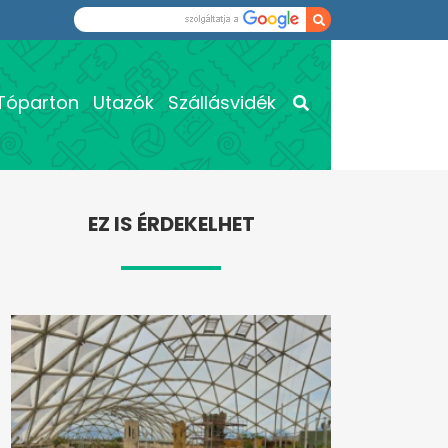
Tóparton
Utazók
Szállásvidék
EZ IS ÉRDEKELHET