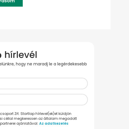
lvasom
evelünkre, hogy ne maradj le a legérdekesebb
oport Zrt. Startlap hírlevel(ek)et küldjön
ési céllal megkeressen az általam megadott
partnerei ajánlatával.
Az adatkezelés