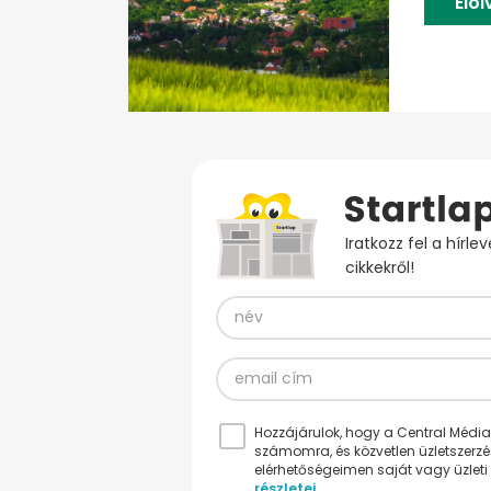
Elo
Iratkozz fel a hírl
cikkekről!
Hozzájárulok, hogy a Central Médiacs
számomra, és közvetlen üzletszerz
elérhetőségeimen saját vagy üzleti 
részletei