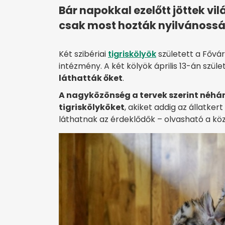
Bár napokkal ezelőtt jöttek v
csak most hozták nyilvánosságr
Két szibériai
tigriskölyök
született a Fővár
intézmény. A két kölyök április 13-án szüle
láthatták őket
.
A nagyközönség a tervek szerint néhá
tigriskölyköket
, akiket addig az állatke
láthatnak az érdeklődők – olvasható a k