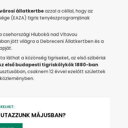
ővárosi állatkertbe
azzal a céllal, hogy az
sége (EAZA) tigris tenyészprogramjának
 a csehországi Hluboká nad Vltavou
sában jött világra a Debreceni Állatkertben és a
apját.
 láthat a közönség tigriseket, az első szibériai
Az első budapesti tigriskölykök 1880-ban
gusztusában, csaknem 12 évvel ezelőtt születtek
 a közleményben.
EKELHET:
 UTAZZUNK MÁJUSBAN?