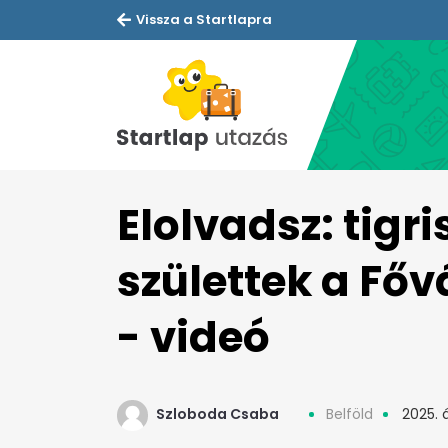
Vissza a Startlapra
Elolvadsz: tigr
születtek a Főv
- videó
Szloboda Csaba
Belföld
2025. á