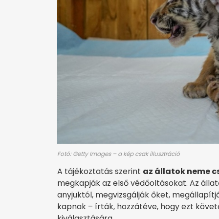
Fotó: Getty Images – a kép csak illusztráció
A tájékoztatás szerint
az állatok neme c
megkapják az első védőoltásokat. Az álla
anyjuktól, megvizsgálják őket, megállapítj
kapnak – írták, hozzátéve, hogy ezt követ
kiválasztására.