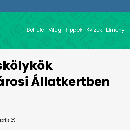
Belföld
Világ
Tippek
Kvízek
Élmény
iskölykök
árosi Állatkertben
prilis 29.