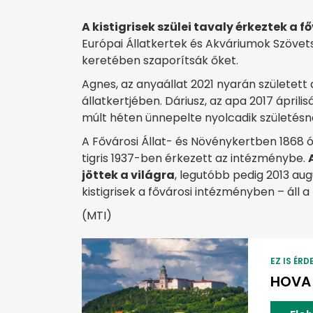
A kistigrisek szülei tavaly érkeztek a f
Európai Állatkertek és Akváriumok Szövet
keretében szaporítsák őket.
Agnes, az anyaállat 2021 nyarán született
állatkertjében. Dáriusz, az apa 2017 áprili
múlt héten ünnepelte nyolcadik születésn
A Fővárosi Állat- és Növénykertben 1868 óta
tigris 1937-ben érkezett az intézménybe.
jöttek a világra
, legutóbb pedig 2013 au
kistigrisek a fővárosi intézményben – áll
(MTI)
EZ IS ÉRD
HOVA