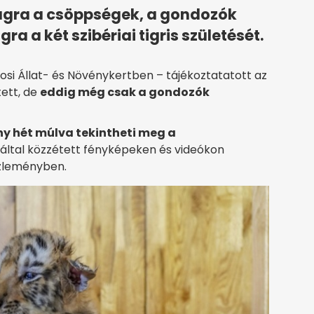
ilágra a csöppségek, a gondozók
a a két szibériai tigris születését.
osi Állat- és Növénykertben – tájékoztatatott az
tett, de
eddig még csak a gondozók
ny hét múlva tekintheti meg a
rt által közzétett fényképeken és videókon
özleményben.