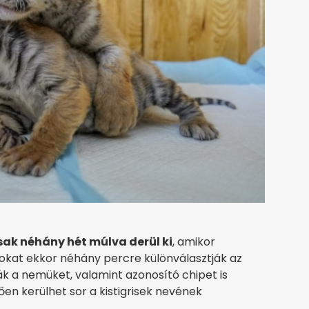
sak néhány hét múlva derül ki
, amikor
tokat ekkor néhány percre különválasztják az
ák a nemüket, valamint azonosító chipet is
ően kerülhet sor a kistigrisek nevének