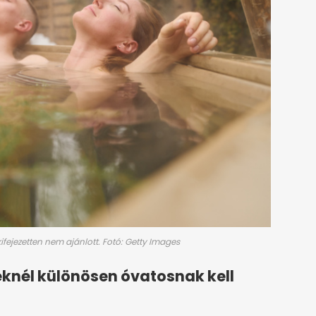
ifejezetten nem ajánlott. Fotó: Getty Images
eknél különösen óvatosnak kell