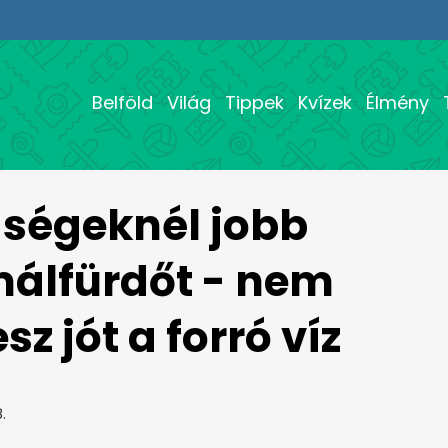
Belföld
Világ
Tippek
Kvízek
Élmény
gségeknél jobb
málfürdőt - nem
z jót a forró víz
.