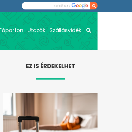
Tóparton
Utazók
Szállásvidék
EZ IS ÉRDEKELHET