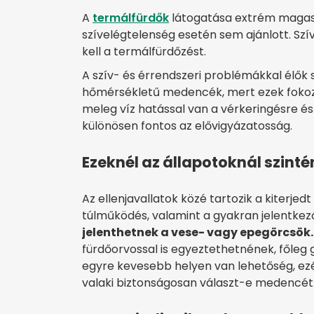
A
termálfürdők
látogatása extrém magas
szívelégtelenség esetén sem ajánlott. Szí
kell a termálfürdőzést.
A szív- és érrendszeri problémákkal élők
hőmérsékletű medencék, mert ezek fokozo
meleg víz hatással van a vérkeringésre é
különösen fontos az elővigyázatosság.
Ezeknél az állapotoknál szintén
Az ellenjavallatok közé tartozik a kiterjedt
túlműködés, valamint a gyakran jelentke
jelenthetnek a vese- vagy epegörcsök.
fürdőorvossal is egyeztethetnének, főleg
egyre kevesebb helyen van lehetőség, ezé
valaki biztonságosan választ-e medencét