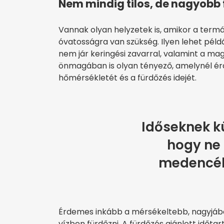
Nem mindig tilos, de nagyobb 
Vannak olyan helyzetek is, amikor a termál
óvatosságra van szükség. Ilyen lehet péld
nem jár keringési zavarral, valamint a m
önmagában is olyan tényező, amelynél é
hőmérsékletét és a fürdőzés idejét.
Időseknek k
hogy ne 
medencék
Érdemes inkább a mérsékeltebb, nagyjábó
vízben fürdőzni. A fürdőzés ajánlott időtar