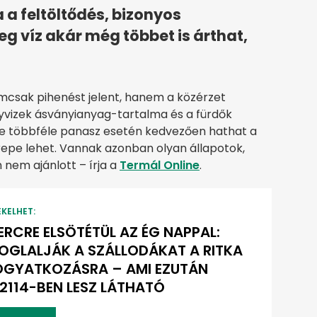
a feltöltődés, bizonyos
 víz akár még többet is árthat,
mcsak pihenést jelent, hanem a közérzet
gyvizek ásványianyag-tartalma és a fürdők
te többféle panasz esetén kedvezően hathat a
erepe lehet. Vannak azonban olyan állapotok,
 nem ajánlott – írja a
Termál Online
.
EKELHET:
ERCRE ELSÖTÉTÜL AZ ÉG NAPPAL:
OGLALJÁK A SZÁLLODÁKAT A RITKA
OGYATKOZÁSRA – AMI EZUTÁN
2114-BEN LESZ LÁTHATÓ