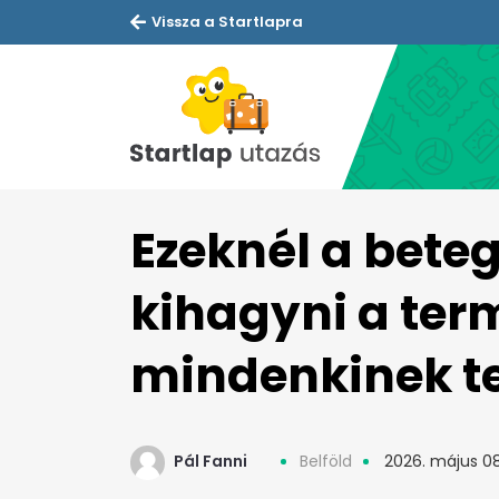
Vissza a Startlapra
Ezeknél a bete
kihagyni a ter
mindenkinek tes
Pál Fanni
Belföld
2026. május 08