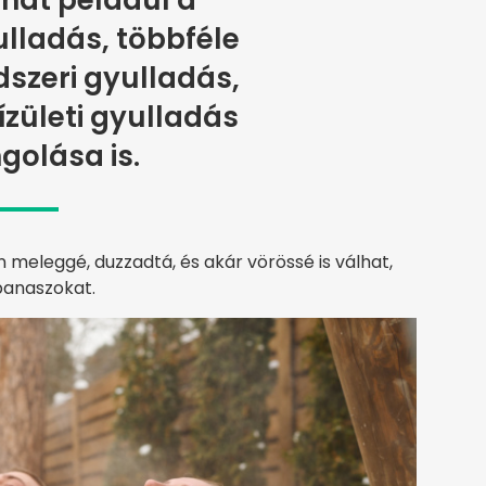
zhat például a
ladás, többféle
szeri gyulladás,
ízületi gyulladás
ngolása is.
 meleggé, duzzadtá, és akár vörössé is válhat,
panaszokat.