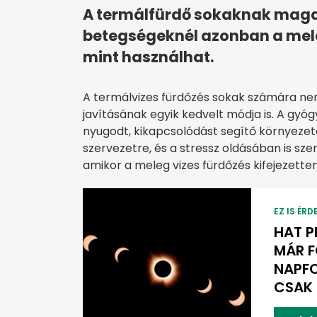
A termálfürdő sokaknak maga 
betegségeknél azonban a meleg
mint használhat.
A termálvizes fürdőzés sokak számára ne
javításának egyik kedvelt módja is. A gyó
nyugodt, kikapcsolódást segítő környeze
szervezetre, és a stressz oldásában is sz
amikor a meleg vizes fürdőzés kifejezetten
EZ IS ÉRD
HAT P
MÁR F
NAPF
CSAK 