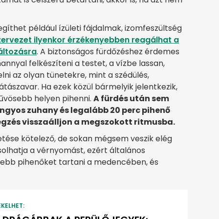
íthet például ízületi fájdalmak, izomfeszültség
zervezet ilyenkor érzékenyebben reagálhat a
áltozásra
. A biztonságos fürdőzéshez érdemes
nyal felkészíteni a testet, a vízbe lassan,
lni az olyan tünetekre, mint a szédülés,
tászavar. Ha ezek közül bármelyik jelentkezik,
hűvösebb helyen pihenni.
A fürdés után sem
ngyos zuhany és legalább 20 perc pihenő
légzés visszaálljon a megszokott ritmusba.
etése kötelező, de sokan mégsem veszik elég
olhatja a vérnyomást, ezért általános
debb pihenőket tartani a medencében, és
EKELHET: