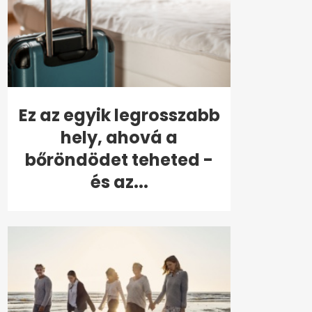
Ez az egyik legrosszabb
hely, ahová a
bőröndödet teheted -
és az...