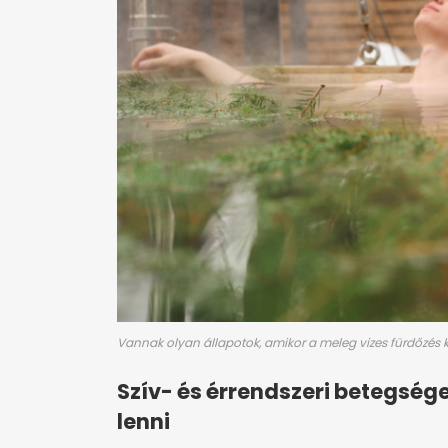
Vannak olyan állapotok, amikor a meleg vizes fürdőzés k
Szív- és érrendszeri betegség
lenni