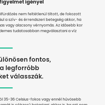
figyelmet igényel
fürdőzés nem feltétlenül tiltott, de fokozott
ául a szív- és érrendszeri betegség akkor, ha
agas vagy alacsony vérnyomás. Az idősebb kor
rdemes tudatosabban megválasztani a víz
ülönösen fontos,
a legforróbb
et válasszák.
l 35-36 Celsius-fokos vagy ennél hűvösebb
tamát is célszerű betartani, akkor is, ha azt nem