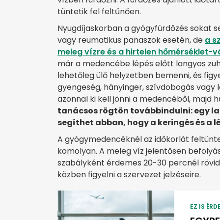
tüntetik fel feltűnően.
Nyugdíjaskorban a gyógyfürdőzés sokat seg
vagy reumatikus panaszok esetén, de
a s
meleg vízre és a hirtelen hőmérséklet-v
már a medencébe lépés előtt langyos zuhan
lehetőleg ülő helyzetben bemenni, és figye
gyengeség, hányinger, szívdobogás vagy lá
azonnal ki kell jönni a medencéből, majd 
tanácsos rögtön továbbindulni: egy la
segíthet abban, hogy a keringés és a 
A gyógymedencéknél az időkorlát feltünt
komolyan. A meleg víz jelentősen befolyás
szabályként érdemes 20-30 percnél rövi
közben figyelni a szervezet jelzéseire.
EZ IS ÉRD