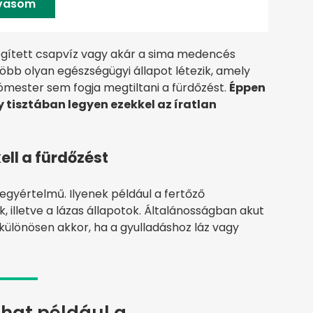
lvasom
egített csapvíz vagy akár a sima medencés
öbb olyan egészségügyi állapot létezik, amely
szómester sem fogja megtiltani a fürdőzést.
Éppen
 tisztában legyen ezekkel az íratlan
ell a fürdőzést
 egyértelmű. Ilyenek például a fertőző
 illetve a lázas állapotok. Általánosságban akut
 különösen akkor, ha a gyulladáshoz láz vagy