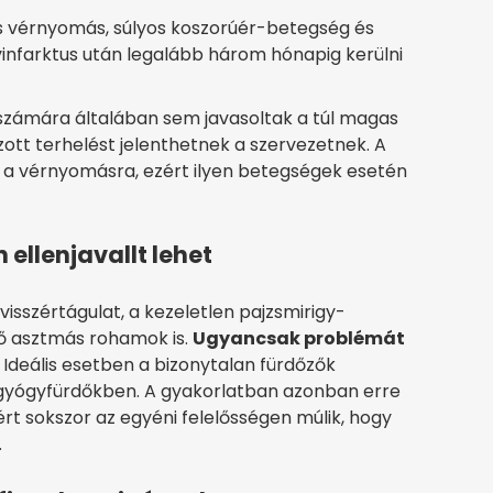
 vérnyomás, súlyos koszorúér-betegség és
vinfarktus után legalább három hónapig kerülni
 számára általában sem javasoltak a túl magas
tt terhelést jelenthetnek a szervezetnek. A
s a vérnyomásra, ezért ilyen betegségek esetén
 ellenjavallt lehet
 visszértágulat, a kezeletlen pajzsmirigy-
ző asztmás rohamok is.
Ugyancsak problémát
Ideális esetben a bizonytalan fürdőzők
 gyógyfürdőkben. A gyakorlatban azonban erre
rt sokszor az egyéni felelősségen múlik, hogy
.