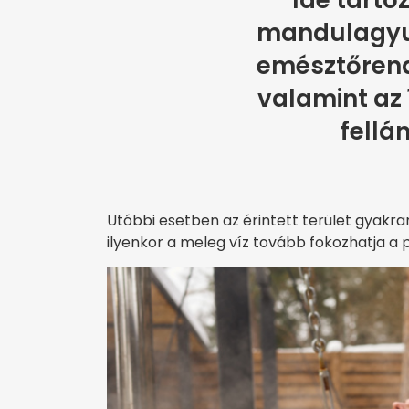
Ide tarto
mandulagyul
emésztőrend
valamint az 
fellá
Utóbbi esetben az érintett terület gyakran
ilyenkor a meleg víz tovább fokozhatja a 