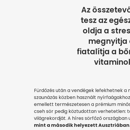
Az összetevő
tesz az egés
oldja a stre
megnyitja 
fiatalítja a b
vitamino
Fürdőzés után a vendégek lefekhetnek a 
szaunázás közben használt nyírfaágakhoz 
emellett természetesen a prémium minősé
cseh sör pedig köztudottan verhetetlen: t
világrekordját. A híres sörfőző országban
mint a második helyezett Ausztriában