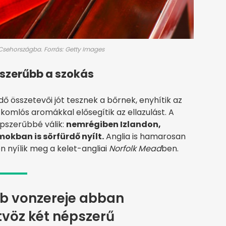
Csehországba. Forrás: Getty Images
szerűbb a szokás
rdő összetevői jót tesznek a bőrnek, enyhítik az
a komlós aromákkal elősegítik az ellazulást. A
épszerűbbé válik:
nemrégiben Izlandon,
okban is sörfürdő nyílt.
Anglia is hamarosan
én nyílik meg a kelet-angliai
Norfolk Mead
ben.
bb vonzereje abban
ötvöz két népszerű