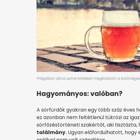
Prágában járva szinte kötelező megkóstolni a különleges 
Hagyományos: valóban?
A sörfürdők gyakran egy több száz éves 
ez azonban nem feltétlenül tükrözi az ig
sörfőzéstörténeti szakértőt, aki tisztázta,
találmány.
Ugyan előfordulhatott, hogy e
eséllyel nem volt szándékos.