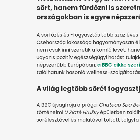
sört, hanem fürdőzni is szeret
országokban is egyre népszer
A sörfőzés és -fogyasztás több száz éves 
Csehország lakossága hagyományosan éle
nem csak inni szeretik a komló levét, han
ugyanis pozitív egészségügyi hatást tulaj
népszerűbb Európában:
a BBC cikke szer
találhatunk hasonló wellness-szolgáltatás
A világ legtöbb sörét fogyaszt
A BBC újságírója a prágai
Chateau Spa Be
történelmi
U Zlaté Hrušky
épületben találha
sörélesztővel és malátával töltött tölgy