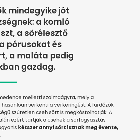
k mindegyike jót
zségnek: a komló
sszt, a sörélesztő
a pórusokat és
őrt, a maláta pedig
kban gazdag.
medence melletti szalmaágyra, mely a
hasonlóan serkenti a vérkeringést. A fürdőzők
gű szűretlen cseh sört is megkóstolhatják. A
alán ezért tartják a csehek a sörfogyasztás
 ugyanis
kétszer annyi sört isznak meg évente,
.