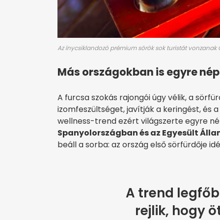
Az ínycsiklandozó prémium sörök sok turistát vonzanak 
Más országokban is egyre nép
A furcsa szokás rajongói úgy vélik, a sörfü
izomfeszültséget, javítják a keringést, és 
wellness-trend ezért világszerte egyre n
Spanyolországban és az Egyesült Állam
beáll a sorba: az ország első sörfürdője id
A trend legfő
rejlik, hogy 