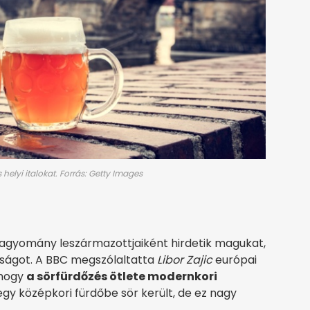
helyi italokat. Forrás: Getty Images
hagyomány leszármazottjaiként hirdetik magukat,
azságot. A BBC megszólaltatta
Libor Zajic
európai
 hogy
a sörfürdőzés ötlete modernkori
gy középkori fürdőbe sör került, de ez nagy