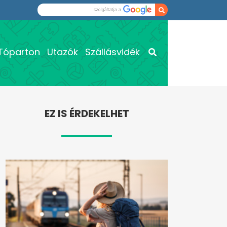
Tóparton
Utazók
Szállásvidék
EZ IS ÉRDEKELHET