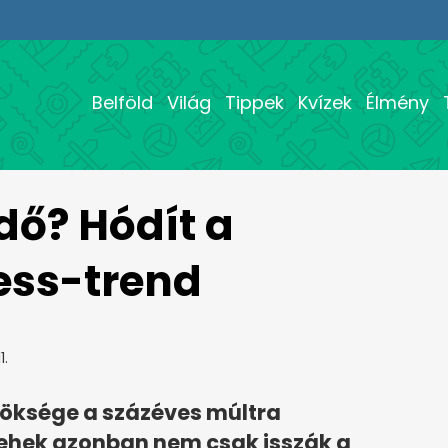
Belföld
Világ
Tippek
Kvízek
Élmény
rdő? Hódít a
ess-trend
1.
röksége a százéves múltra
sehek azonban nem csak isszák a