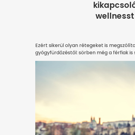
kikapcsoló
wellnesst
Ezért sikerül olyan rétegeket is megszólí
gyógyfürdőzéstől: sörben még a férfiak is 