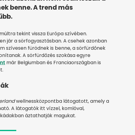
nek benne. A trend más
űbb.
múltra tekint vissza Európa szívében.
n jár a sörfogyasztásban. A csehek azonban
em szívesen fürödnek is benne, a sörfürdőnek
donítanak. A sörfürdőzés szokása egyre
int
már Belgiumban és Franciaországban is
t.
ják
erland
wellnessközpontba látogatott, amely a
tó. A látogatók itt vízzel, komlóval,
fa kádakban áztathatják magukat.