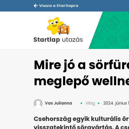
Vissza a Startlapra
Mire jó a sörfü
meglepő welln
Vas Julianna
Világ
2024. június 1
Csehország egyik kulturális ö
visszatekintő sörgyártás. A c