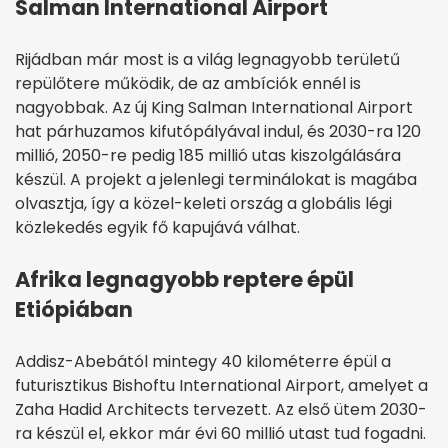
Salman International Airport
Rijádban már most is a világ legnagyobb területű
repülőtere működik, de az ambíciók ennél is
nagyobbak. Az új King Salman International Airport
hat párhuzamos kifutópályával indul, és 2030-ra 120
millió, 2050-re pedig 185 millió utas kiszolgálására
készül. A projekt a jelenlegi terminálokat is magába
olvasztja, így a közel-keleti ország a globális légi
közlekedés egyik fő kapujává válhat.
Afrika legnagyobb reptere épül
Etiópiában
Addisz-Abebától mintegy 40 kilométerre épül a
futurisztikus Bishoftu International Airport, amelyet a
Zaha Hadid Architects tervezett. Az első ütem 2030-
ra készül el, ekkor már évi 60 millió utast tud fogadni.