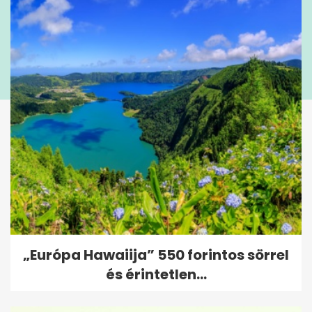
„Európa Hawaiija” 550 forintos sörrel
és érintetlen...