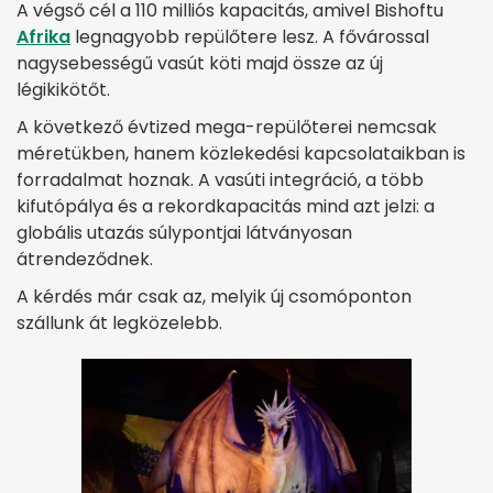
A végső cél a 110 milliós kapacitás, amivel Bishoftu
Afrika
legnagyobb repülőtere lesz. A fővárossal
nagysebességű vasút köti majd össze az új
légikikötőt.
A következő évtized mega-repülőterei nemcsak
méretükben, hanem közlekedési kapcsolataikban is
forradalmat hoznak. A vasúti integráció, a több
kifutópálya és a rekordkapacitás mind azt jelzi: a
globális utazás súlypontjai látványosan
átrendeződnek.
A kérdés már csak az, melyik új csomóponton
szállunk át legközelebb.