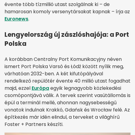
évente több tízmillió utast szolgálnak ki – de
hamarosan komoly versenytársakat kapnak – írja az
Euronews
.
Lengyelország új zászlóshajója: a Port
Polska
A korábban Centralny Port Komunikacyjny néven
ismert Port Polska Varsó és Łódź között nyílik meg,
várhatóan 2032-ben. A két kifutópályával
rendelkező repülőtér évente 40 millió utast fogadhat
majd, ezzel
Európa
egyik legnagyobb közlekedési
csomópontjává válik. A tervek szerint vasútállomás is
épül a terminál mellé, ahonnan nagysebességű
vonatok indulnak Krakkó, Gdańsk és Wrocław felé. Az
építkezés már idén elindul, a terveket a világhírű
Foster + Partners készíti.