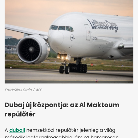
Fotó:Silas Stein / AFP
Dubaj új központja: az Al Maktoum
repülőtér
A
dubaji
nemzetközi repülőtér jelenleg a világ
második legforgalmasabbja, ám ez hamarosan