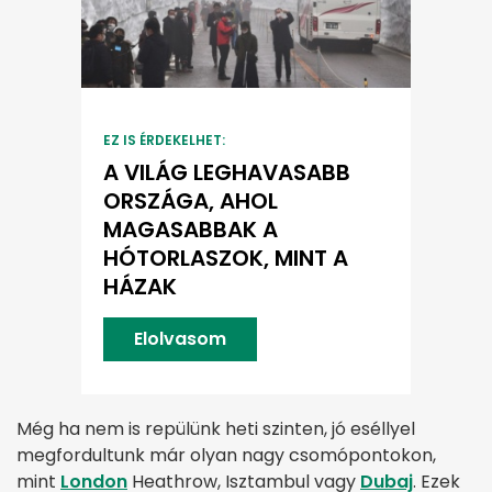
EZ IS ÉRDEKELHET:
A VILÁG LEGHAVASABB
ORSZÁGA, AHOL
MAGASABBAK A
HÓTORLASZOK, MINT A
HÁZAK
Elolvasom
Még ha nem is repülünk heti szinten, jó eséllyel
megfordultunk már olyan nagy csomópontokon,
mint
London
Heathrow, Isztambul vagy
Dubaj
. Ezek