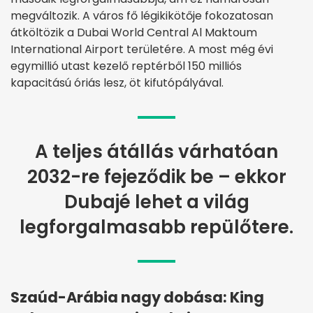
megváltozik. A város fő légikikötője fokozatosan
átköltözik a Dubai World Central Al Maktoum
International Airport területére. A most még évi
egymillió utast kezelő reptérből 150 milliós
kapacitású óriás lesz, öt kifutópályával.
A teljes átállás várhatóan
2032-re fejeződik be – ekkor
Dubajé lehet a világ
legforgalmasabb repülőtere.
Szaúd-Arábia nagy dobása: King