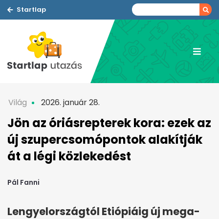
Startlap
Világ
2026. január 28.
Jön az óriásrepterek kora: ezek az
új szupercsomópontok alakítják
át a légi közlekedést
Pál Fanni
Lengyelországtól Etiópiáig új mega-