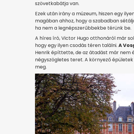
szövetkabátja van.
Ezek után irány a múzeum, hiszen egy ilye
magában ahhoz, hogy a szabadban sétáljon
ha nem a legnépszerűbbekbe térünk be.
A híres író, Victor Hugo otthonáról már 
hogy egy ilyen csodás téren találni.
A Vosg
Henrik építtette, de az átadást már nem élh
négyszögletes teret. A környező épületek á
meg.