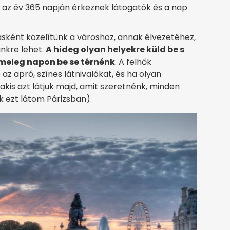
vá az év 365 napján érkeznek látogatók és a nap
sként közelítünk a városhoz, annak élvezetéhez,
ünkre lehet.
A hideg olyan helyekre küld be s
 meleg napon be se térnénk
. A felhők
z apró, színes látnivalókat, és ha olyan
akis azt látjuk majd, amit szeretnénk, minden
ak ezt látom Párizsban).