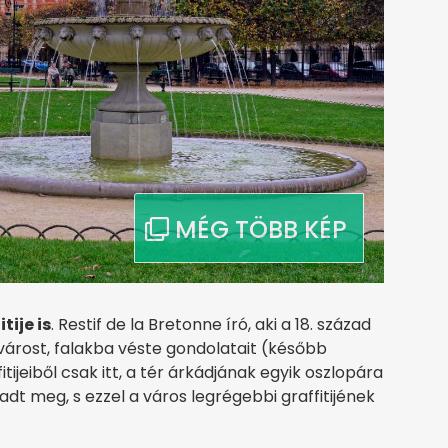
tije is
. Restif de la Bretonne író, aki a 18. század
 a várost, falakba véste gondolatait (később
tijeiből csak itt, a tér árkádjának egyik oszlopára
dt meg, s ezzel a város legrégebbi graffitijének