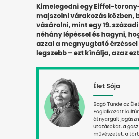
Kimelegedni egy Eiffel-torony
majszolni várakozás közben, b
vásárolni, mint egy 19. századi
néhány lépéssel és hagyni, h
azzal a megnyugtató érzéssel t
legszebb – ezt kínálja, azaz ezt
Élet Sója
Bagó Tünde az Élet 
Foglalkozott kultúr
átnyargalt jogászna
utazásokat, a gasz
művészetet, a tör