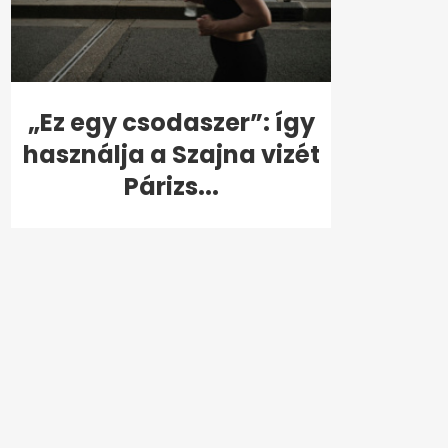
„Ez egy csodaszer”: így
használja a Szajna vizét
Párizs...