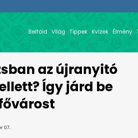
Belföld
Világ
Tippek
Kvízek
Élmény
zsban az újranyitó
lett? Így járd be
 fővárost
r 07.