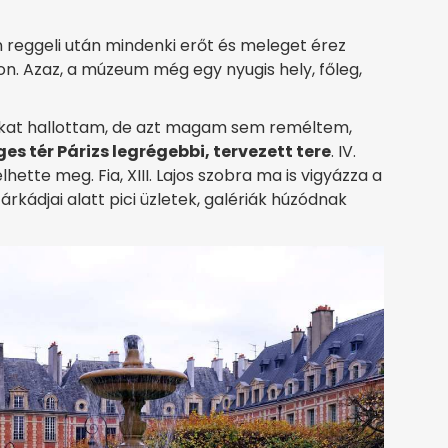
n reggeli után mindenki erőt és meleget érez
. Azaz, a múzeum még egy nyugis hely, főleg,
sokat hallottam, de azt magam sem reméltem,
es tér Párizs legrégebbi, tervezett tere
. IV.
ette meg. Fia, XIII. Lajos szobra ma is vigyázza a
rkádjai alatt pici üzletek, galériák húzódnak