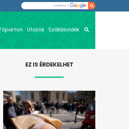
Tóparton
Utazók
Szállásvidék
EZ IS ÉRDEKELHET