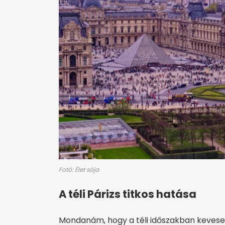
Fotó: Élet sója
A téli Párizs titkos hatása
Mondanám, hogy a téli időszakban keveseb