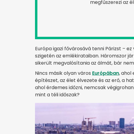
megfűszerezi az él
Európa igazi fővárosává tenni Párizst – ez
szigetén az emlékirataiban. Háromszor já
sikerült megvalósítania az álmát, bár nem
Nincs másik olyan város
Európában
, ahol
építészet, az élet élvezete és az erő, a h
ahol érdemes időzni, nemcsak végigrohann
mint a téli időszak?