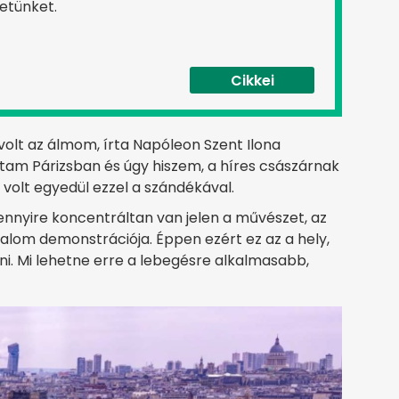
etünket.
Cikkei
 volt az álmom, írta Napóleon Szent Ilona
rtam Párizsban és úgy hiszem, a híres császárnak
 volt egyedül ezzel a szándékával.
 ennyire koncentráltan van jelen a művészet, az
atalom demonstrációja. Éppen ezért ez az a hely,
i. Mi lehetne erre a lebegésre alkalmasabb,