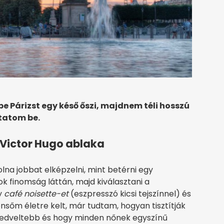
be Párizst egy késő őszi, majdnem téli hosszú
tatom be.
 Victor Hugo ablaka
na jobbat elképzelni, mint betérni egy
ok finomság láttán, majd kiválasztani a
gy
café noisette-et
(eszpresszó kicsi tejszínnel) és
ensőm életre kelt, már tudtam, hogyan tisztítják
gkedveltebb és hogy minden nőnek egyszínű