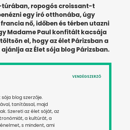
-túrában, ropogós croissant-t
enézni egy író otthonába, úgy
 francia nő, időben és térben utazni
ogy Madame Paul konfitált kacsája
öltsön el, hogy az élet Párizsban a
 ajánlja az Élet sója blog Párizsban.
VENDÉGSZERZŐ
sója blog szerzője.
ával, tanítással, majd
k. Szereti az élet sóját, az
tronómiát, a kultúrát, a
ténelmet, s mindent, ami