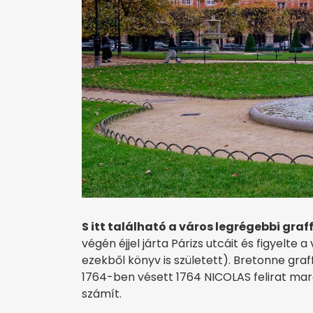
S itt található a város legrégebbi graffi
végén éjjel járta Párizs utcáit és figyelte
ezekből könyv is született). Bretonne graffi
1764-ben vésett 1764 NICOLAS felirat mara
számít.