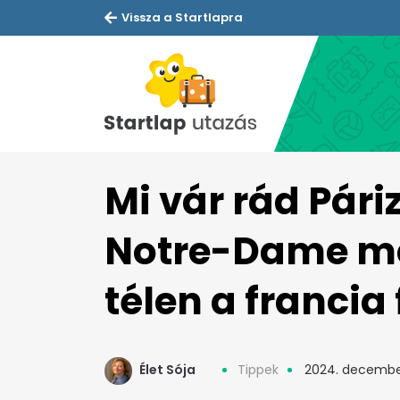
Vissza a Startlapra
Mi vár rád Pári
Notre-Dame mel
télen a francia
Élet Sója
Tippek
2024. decembe