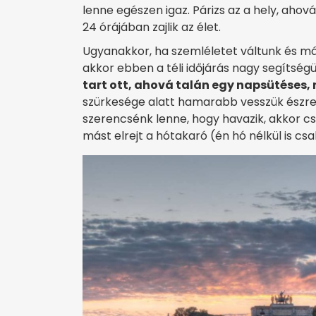
lenne egészen igaz. Párizs az a hely, aho
24 órájában zajlik az élet.
Ugyanakkor, ha szemléletet váltunk és má
akkor ebben a téli időjárás nagy segítség
tart ott, ahová talán egy napsütéses,
szürkesége alatt hamarabb vesszük észre a
szerencsénk lenne, hogy havazik, akkor cs
mást elrejt a hótakaró (én hó nélkül is cs