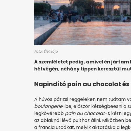
Fotó: Élet sója
A szemléletet pedig, amivel én jártam 
hétvégén, néhány tippen keresztül mu
Napindító pain au chocolat és
A hűvös párizsi reggeleken nem tudtam vol
boulangerie
-be, először kétségbeesni a s
legkövérebb
pain au chocolat-t
, kérni e
az ablaknál lévő pulthoz állni. Miközben b
a francia utcákat, melyik aktatáska a le