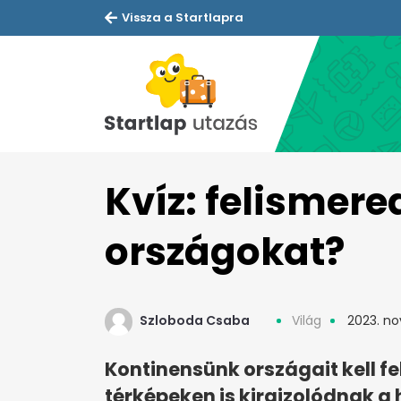
Vissza a Startlapra
Kvíz: felismere
országokat?
Szloboda Csaba
Világ
2023. no
Kontinensünk országait kell f
térképeken is kirajzolódnak a 