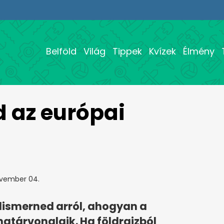
Belföld
Világ
Tippek
Kvízek
Élmény
d az európai
vember 04.
elismerned arról, ahogyan a
határvonalaik. Ha földrajzból