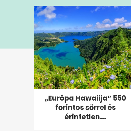
seconds
Volume
0%
„Európa Hawaiija” 550
forintos sörrel és
érintetlen...