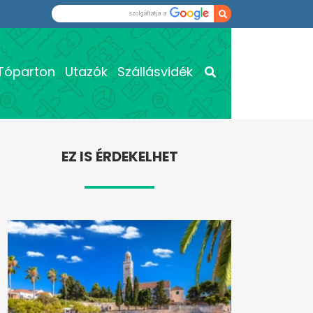
Tóparton
Utazók
Szállásvidék
EZ IS ÉRDEKELHET