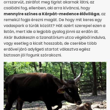
orrszarvút, zsiráfot meg tigrist akarnak látni, az
csalódni fog, ellenben, aki arra kíváncsi, hogy
mennyire színes a Kárpát-medence élővilága
, az
remekül fogja érezni magát. De hogy mit keres egy
vadaspark a túrák között? Hát azért szerepel ezen a
listán, mert ide a legjobb gyalog jönni az erdőn át.
Akár Budakeszin a Szanatórium utca végéből indulva,
vagy esetleg a kicsit hosszabb, de cserébe több
erdővel járó adyligeti startot választva egész
biztosan jól fogunk szórakozni.