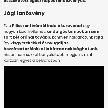
összekötött egész napos rendezvényük
.
Jági tanösvény
Ez a
Pilisszentivánról induló túravonal
egy
nagyon laza, kellemes,
andalgós tempóban sem
tart két óránál tovább
, könnyen haladhatunk rajta,
így
kisgyerekekkel és nyugdíjas
hozzátartozóinkkal is bátran nekivághatunk
,
hiszen nem sokkal bonyolultabb megjárni, mint
korzózni egyet a belvárosban.