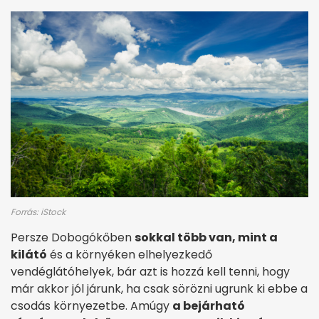
Forrás: iStock
Persze Dobogókőben
sokkal több van, mint a
kilátó
és a környéken elhelyezkedő
vendéglátóhelyek, bár azt is hozzá kell tenni, hogy
már akkor jól járunk, ha csak sörözni ugrunk ki ebbe a
csodás környezetbe. Amúgy
a bejárható