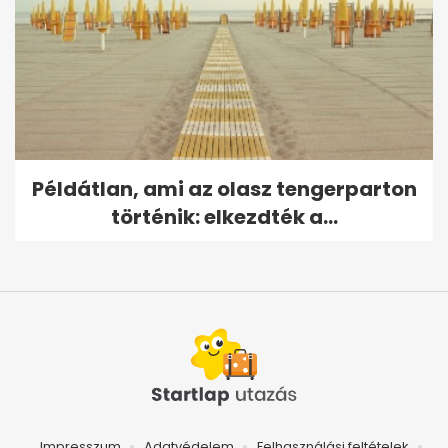
Példátlan, ami az olasz tengerparton
történik: elkezdték a...
Impresszum
Adatvédelem
Felhasználási feltételek