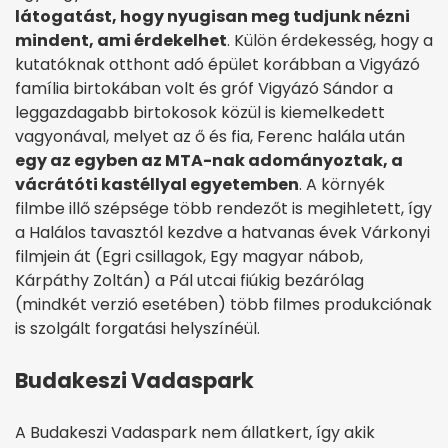
látogatást, hogy nyugisan meg tudjunk nézni
mindent, ami érdekelhet
. Külön érdekesség, hogy a
kutatóknak otthont adó épület korábban a Vigyázó
família birtokában volt és gróf Vigyázó Sándor a
leggazdagabb birtokosok közül is kiemelkedett
vagyonával, melyet az ő és fia, Ferenc halála után
egy az egyben az MTA-nak adományoztak, a
vácrátóti kastéllyal egyetemben
. A környék
filmbe illő szépsége több rendezőt is megihletett, így
a Halálos tavasztól kezdve a hatvanas évek Várkonyi
filmjein át (Egri csillagok, Egy magyar nábob,
Kárpáthy Zoltán) a Pál utcai fiúkig bezárólag
(mindkét verzió esetében) több filmes produkciónak
is szolgált forgatási helyszínéül.
Budakeszi Vadaspark
A Budakeszi Vadaspark nem állatkert, így akik