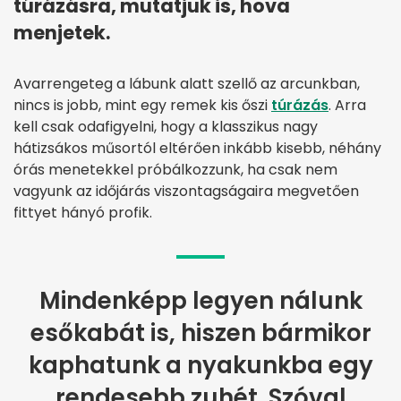
túrázásra, mutatjuk is, hova
menjetek.
Avarrengeteg a lábunk alatt szellő az arcunkban,
nincs is jobb, mint egy remek kis őszi
túrázás
. Arra
kell csak odafigyelni, hogy a klasszikus nagy
hátizsákos műsortól eltérően inkább kisebb, néhány
órás menetekkel próbálkozzunk, ha csak nem
vagyunk az időjárás viszontagságaira megvetően
fittyet hányó profik.
Mindenképp legyen nálunk
esőkabát is, hiszen bármikor
kaphatunk a nyakunkba egy
rendesebb zuhét. Szóval