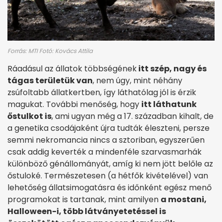
Forrás: MTI Fotó: Kovács Attila
Ráadásul az állatok többségének
itt szép, nagy és
tágas területük van
, nem úgy, mint néhány
zsúfoltabb állatkertben, így láthatólag jól is érzik
magukat. További menőség, hogy
itt láthatunk
őstulkot is
, ami ugyan még a 17. században kihalt, de
a genetika csodájaként újra tudták éleszteni, persze
semmi nekromancia nincs a sztoriban, egyszerűen
csak addig keverték a mindenféle szarvasmarhák
különböző génállományát, amíg ki nem jött belőle az
őstuloké. Természetesen (a hétfők kivételével) van
lehetőség állatsimogatásra és időnként egész menő
programokat is tartanak, mint amilyen
a mostani,
Halloween-i, több látványetetéssel is