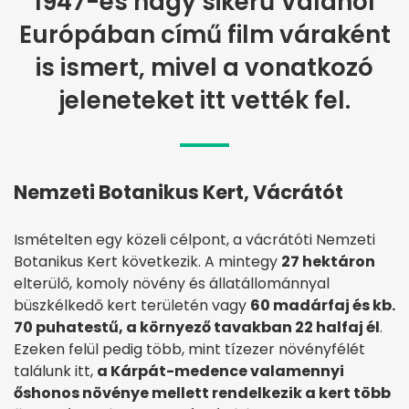
1947-es nagy sikerű Valahol
Európában című film váraként
is ismert, mivel a vonatkozó
jeleneteket itt vették fel.
Nemzeti Botanikus Kert, Vácrátót
Ismételten egy közeli célpont, a vácrátóti Nemzeti
Botanikus Kert következik. A mintegy
27 hektáron
elterülő, komoly növény és állatállománnyal
büszkélkedő kert területén vagy
60 madárfaj és kb.
70 puhatestű, a környező tavakban 22 halfaj él
.
Ezeken felül pedig több, mint tízezer növényfélét
találunk itt,
a Kárpát-medence valamennyi
őshonos növénye mellett rendelkezik a kert több