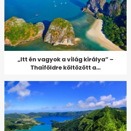
„Itt én vagyok a világ királya” –
Thaiföldre költözött a...