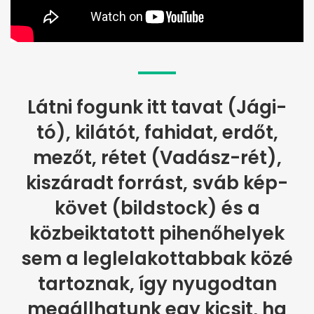
Látni fogunk itt tavat (Jági-
tó), kilátót, fahidat, erdőt,
mezőt, rétet (Vadász-rét),
kiszáradt forrást, sváb kép-
követ (bildstock) és a
közbeiktatott pihenőhelyek
sem a leglelakottabbak közé
tartoznak, így nyugodtan
megállhatunk egy kicsit, ha