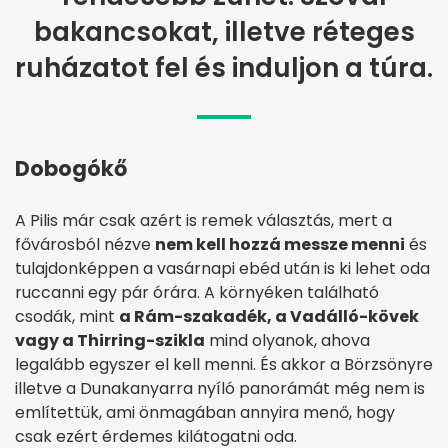
bakancsokat, illetve réteges
ruházatot fel és induljon a túra.
Dobogókő
A Pilis már csak azért is remek választás, mert a
fővárosból nézve
nem kell hozzá messze menni
és
tulajdonképpen a vasárnapi ebéd után is ki lehet oda
ruccanni egy pár órára. A környéken található
csodák, mint
a Rám-szakadék, a Vadálló-kövek
vagy a Thirring-szikla
mind olyanok, ahova
legalább egyszer el kell menni. És akkor a Börzsönyre
illetve a Dunakanyarra nyíló panorámát még nem is
említettük, ami önmagában annyira menő, hogy
csak ezért érdemes kilátogatni oda.