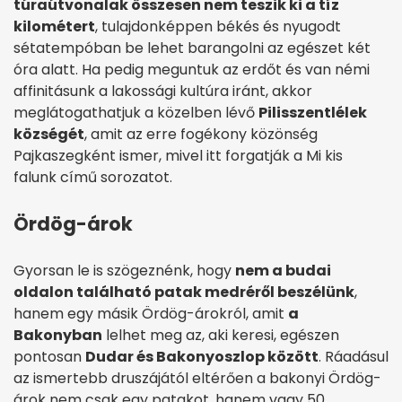
túraútvonalak összesen nem teszik ki a tíz
kilométert
, tulajdonképpen békés és nyugodt
sétatempóban be lehet barangolni az egészet két
óra alatt. Ha pedig meguntuk az erdőt és van némi
affinitásunk a lakossági kultúra iránt, akkor
meglátogathatjuk a közelben lévő
Pilisszentlélek
községét
, amit az erre fogékony közönség
Pajkaszegként ismer, mivel itt forgatják a Mi kis
falunk című sorozatot.
Ördög-árok
Gyorsan le is szögeznénk, hogy
nem a budai
oldalon található patak medréről beszélünk
,
hanem egy másik Ördög-árokról, amit
a
Bakonyban
lelhet meg az, aki keresi, egészen
pontosan
Dudar és Bakonyoszlop között
. Ráadásul
az ismertebb druszájától eltérően a bakonyi Ördög-
árok nem csak egy patakot, hanem vagy 50