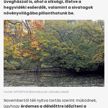
üvegházzal is, ahol a síksági, illetve a
hegyvidéki esőerdők, valamint a sivatagok
növényvilágába pillanthatunk be.
Forrás: MTI/MTVA/Bizományosi: Lehotka László
Novembertől téli nyitva tartás szerint működnek,
úgyhogy
érdemes a délelőttre időzíteni a