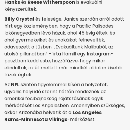
Hanks
és
Reese Witherspoon
is evakuálni
kényszerültek.
Billy Crystal
és felesége, Janice szerdán arról adott
hírt egy közleményben, hogy a Pacific Palisades
lakónegyedben lévő házuk, ahol 45 évig éltek, és
ahol gyermekeiket és unokáikat felnevelték,
odaveszett a tűzben. „Evakuáltunk Malibuból, az
utolsó pillanatban” – írta Hamill egy Instagram-
posztban kedd este, hozzáfűzve, hogy mikor
elindultak, az út mellett már mindkét oldalon kisebb
tüzek égtek.
Az
NFL
szintén figyelemmel kíséri a helyzetet,
ugyanis helyi idő szerint hétfőn rendeznék az
amerikai focibajnokság rájátszásának egyik
mérkőzését Los Angelesben. Amennyiben szükséges,
akkor Arizonába helyezik át a
Los Angeles
Rams−Minnesota Vikings
-mérkőzést.