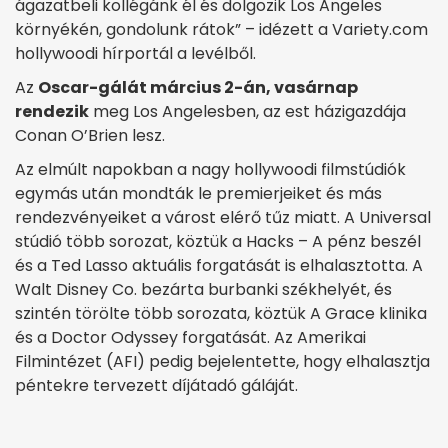
ágazatbeli kollégánk él és dolgozik Los Angeles
környékén, gondolunk rátok” – idézett a Variety.com
hollywoodi hírportál a levélből.
Az
Oscar-gálát március 2-án, vasárnap
rendezik
meg Los Angelesben, az est házigazdája
Conan O’Brien lesz.
Az elmúlt napokban a nagy hollywoodi filmstúdiók
egymás után mondták le premierjeiket és más
rendezvényeiket a várost elérő tűz miatt. A Universal
stúdió több sorozat, köztük a Hacks – A pénz beszél
és a Ted Lasso aktuális forgatását is elhalasztotta. A
Walt Disney Co. bezárta burbanki székhelyét, és
szintén törölte több sorozata, köztük A Grace klinika
és a Doctor Odyssey forgatását. Az Amerikai
Filmintézet (AFI) pedig bejelentette, hogy elhalasztja
péntekre tervezett díjátadó gáláját.