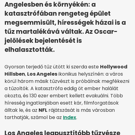
Angelesben és környékén: a
katasztrófában rengeteg épület
megsemmisült, hírességek házai is a
tűz martalékává váltak. Az Oscar-
jelölések bejelentését is
elhalasztották.
Gyorsan terjedő tűz ütött ki szerda este
Hollywood
Hillsben
,
Los Angeles
ikonikus helyszínén: a város
körül három másik tűzvészt is próbálnak megfékezni
a tűzoltók. A katasztrófa eddig öt ember halálát
okozta, és 130 ezer embert kellett evakuálni. Több
híresség ingatlanjában esett kár, filmforgatások
álltak le, és az
NFL
rájátszását is más városban
tarthatják, számol be az
Index
.
Los Angeles legpusztítóbb tűzvésze