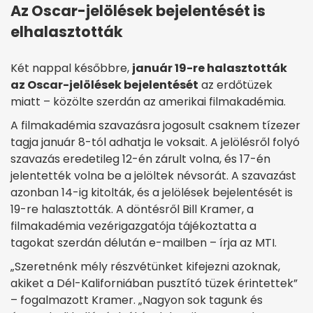
Az Oscar-jelölések bejelentését is
elhalasztották
Két nappal későbbre,
január 19-re halasztották
az Oscar-jelölések bejelentését
az erdőtüzek
miatt – közölte szerdán az amerikai filmakadémia.
A filmakadémia szavazásra jogosult csaknem tízezer
tagja január 8-tól adhatja le voksait. A jelölésről folyó
szavazás eredetileg 12-én zárult volna, és 17-én
jelentették volna be a jelöltek névsorát. A szavazást
azonban 14-ig kitolták, és a jelölések bejelentését is
19-re halasztották. A döntésről Bill Kramer, a
filmakadémia vezérigazgatója tájékoztatta a
tagokat szerdán délután e-mailben – írja az MTI.
„Szeretnénk mély részvétünket kifejezni azoknak,
akiket a Dél-Kaliforniában pusztító tüzek érintettek”
– fogalmazott Kramer. „Nagyon sok tagunk és