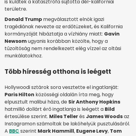
is küldtek a katasztrófa sújtotta dél-kaliforniai
területre.
Donald Trump
megválasztott elnök igazi
tragédiának nevezte az erdőtüzeket, és Kalifornia
kormányzóját hibáztatja a vízhiány miatt:
Gavin
Newsom
ugyanis korábban közölte, hogy a
tűzoltóság nem rendelkezett elég vízzel az oltási
munkálatokhoz.
Több híresség otthona is leégett
Hollywoodi sztárok sora vesztette el ingatlanját:
Paris Hilton
közösségi oldalán írta meg, hogy
elpusztult malibui háza, de
Sir Anthony Hopkins
hatmillió dollárt érő ingatlanja is leégett a
Bild
értesülése szerint.
Miles Teller
és
James Woods
az
Instagramon számoltak be lakóhelyük pusztulásáról.
A
BBC
szerint
Mark Hammill
,
Eugene Levy
,
Tom