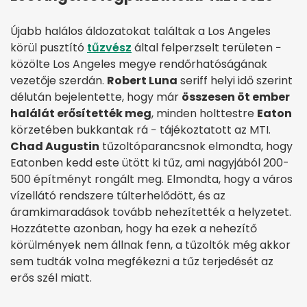
Újabb halálos áldozatokat találtak a Los Angeles
körül pusztító
tűzvész
által felperzselt területen −
közölte Los Angeles megye rendőrhatóságának
vezetője szerdán.
Robert Luna
seriff helyi idő szerint
délután bejelentette, hogy már
összesen öt ember
halálát erősítették meg
, minden holttestre
Eaton
körzetében bukkantak rá − tájékoztatott az MTI.
Chad Augustin
tűzoltóparancsnok elmondta, hogy
Eatonben kedd este ütött ki tűz, ami nagyjából 200-
500 építményt rongált meg. Elmondta, hogy a város
vízellátó rendszere túlterhelődött, és az
áramkimaradások tovább nehezítették a helyzetet.
Hozzátette azonban, hogy ha ezek a nehezítő
körülmények nem állnak fenn, a tűzoltók még akkor
sem tudták volna megfékezni a tűz terjedését az
erős szél miatt.