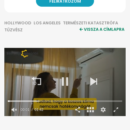
HOLLYWOOD
LOS ANGELES
TERMÉSZETI KATASZTRÓFA
VISSZA A CÍMLAPRA
TŰZVÉSZ
0
seconds
of