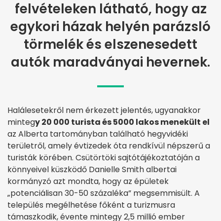
felvételeken látható, hogy az
egykori házak helyén parázsló
törmelék és elszenesedett
autók maradványai hevernek.
Halálesetekről nem érkezett jelentés, ugyanakkor
minteg
y 20 000 turista és 5000 lakos menekült el
az Alberta tartományban található hegyvidéki
területről, amely évtizedek óta rendkívül népszerű a
turisták körében. Csütörtöki sajtótájékoztatóján a
könnyeivel küszködő Danielle Smith albertai
kormányzó azt mondta, hogy az épületek
„potenciálisan 30-50 százaléka” megsemmisült. A
település megélhetése főként a turizmusra
támaszkodik, évente mintegy 2,5 millió ember