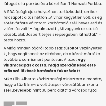
látogat el a parkba és a közeli Banff Nemzeti Parkba.
A BBC újságírója a helyszínen tartózkodott, amikor
felcsapott a tűz hétfőn. „A vihar kegyetlen volt, az ég
sötétvörösre változott, korbácsoló szél, heves eső és
villámlás volt” – fogalmazott. „Mi vagyunk az utolsó
utazók, akik Jaspert teljes szépségében láthatták” –
tette hozzá.
A világ minden tájáról több száz tűzoltót vezényeltek
ki, hogy segítsenek az oltásban, de a károk mértéke
továbbra sem ismert pontosan. A tüzet
egy
villámcsapás okozta, majd szerdán késő este
erős széllökések hatására fokozódott
.
Mike Ellis, Alberta közbiztonsági minisztere elmondta,
hogy a tűz 5 km-re volt Jasper városától, amikor a
szél „kevesebb mint 30 perc alatt” a városba fújta.