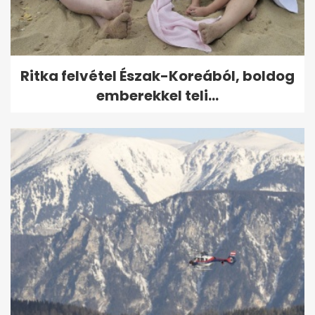
Ritka felvétel Észak-Koreából, boldog
emberekkel teli...