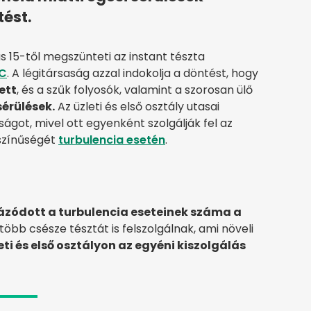
ést.
s 15-től megszünteti az instant tészta
BC
. A légitársaság azzal indokolja a döntést, hogy
ett
, és a szűk folyosók, valamint a szorosan ülő
sérülések.
Az üzleti és első osztály utasai
ságot, mivel ott egyenként szolgálják fel az
ószínűségét
turbulencia esetén
.
zódott a turbulencia eseteinek száma a
öbb csésze tésztát is felszolgálnak, ami növeli
eti és első osztályon az egyéni kiszolgálás