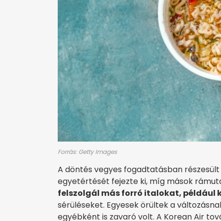
Forrás: Getty Images
A döntés vegyes fogadtatásban részesült
egyetértését fejezte ki, míg mások rámut
felszolgál más forró italokat, például 
sérüléseket. Egyesek örültek a változásnak
egyébként is zavaró volt. A Korean Air tová