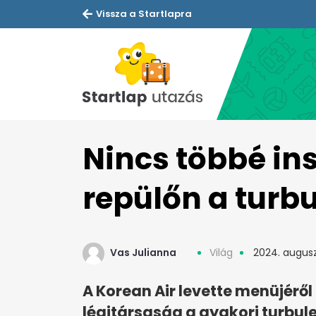
Vissza a Startlapra
Nincs többé ins
repülőn a turb
Vas Julianna
Világ
2024. augusz
A Korean Air levette menüjéről 
légitársaság a gyakori turbule