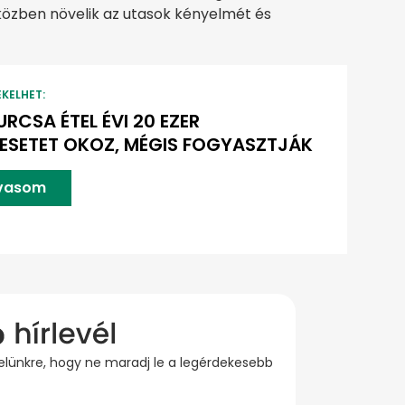
özben növelik az utasok kényelmét és
EKELHET:
URCSA ÉTEL ÉVI 20 EZER
ESETET OKOZ, MÉGIS FOGYASZTJÁK
lvasom
evelünkre, hogy ne maradj le a legérdekesebb