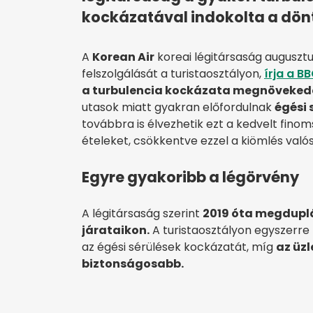
kockázatával indokolta a dönt
A
Korean Air
koreai légitársaság augusztu
felszolgálását a turistaosztályon,
írja a B
a turbulencia kockázata megnöveked
utasok miatt gyakran előfordulnak
égési 
továbbra is élvezhetik ezt a kedvelt finom
ételeket, csökkentve ezzel a kiömlés val
Egyre gyakoribb a légörvény
A légitársaság szerint
2019 óta megduplá
járataikon.
A turistaosztályon egyszerre t
az égési sérülések kockázatát, míg
az üzl
biztonságosabb.