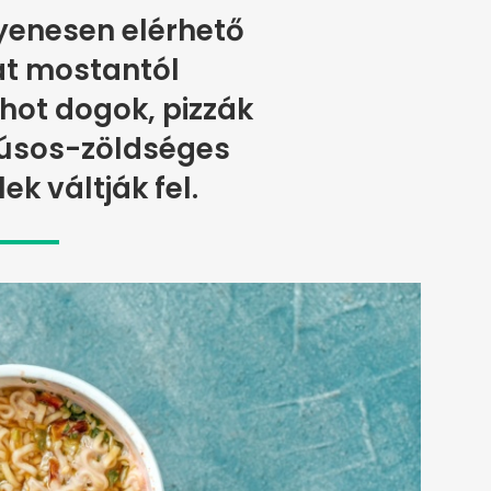
yenesen elérhető
at mostantól
hot dogok, pizzák
húsos-zöldséges
lek váltják fel.