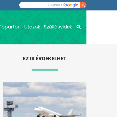
Tóparton
Utazók
Szállásvidék
EZ IS ÉRDEKELHET