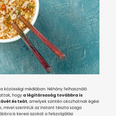
 a közösségi médiában. Néhány felhasználó
attak, hogy
a légitársaság továbbra is
kávét és teát
, amelyek szintén okozhatnak égési
, mivel szerintük az instant tészta szaga
bbra is keresi azokat a felszolgálási