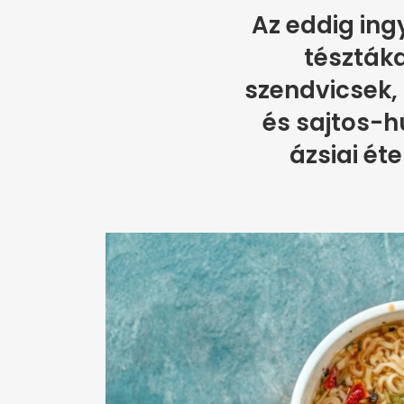
Az eddig ing
tészták
szendvicsek, 
és sajtos-
ázsiai éte