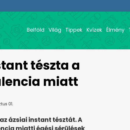
Belföld
Világ
Tippek
Kvízek
Élmény
tant tészta a
ulencia miatt
tus 01.
az ázsiai instant tésztát. A
ncia miatti égési sérülések