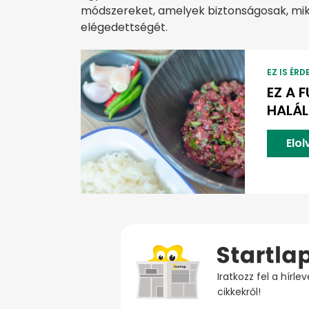
módszereket, amelyek biztonságosak, mik
elégedettségét.
EZ IS ÉRD
EZ A F
HALÁL
Elo
Iratkozz fel a hírl
cikkekről!