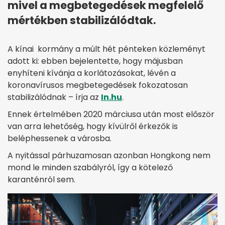
mivel a megbetegedések megfelelő
mértékben stabilizálódtak.
A kínai kormány a múlt hét pénteken közleményt
adott ki: ebben bejelentette, hogy májusban
enyhíteni kívánja a korlátozásokat, lévén a
koronavírusos megbetegedések fokozatosan
stabilizálódnak – írja az
In.hu
.
Ennek értelmében 2020 márciusa után most először
van arra lehetőség, hogy kívülről érkezők is
beléphessenek a városba.
A nyitással párhuzamosan azonban Hongkong nem
mond le minden szabályról, így a kötelező
karanténról sem.