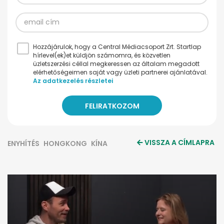
Hozzájárulok, hogy a Central Médiacsoport Zrt. Startlap
hírlevel(ek)et küldjön számomra, és közvetlen
üzletszerzési céllal megkeressen az általam megadott
elérhetőségeimen saját vagy üzleti partnerei ajánlatával.
Az adatkezelés részletei
VISSZA A CÍMLAPRA
ENYHÍTÉS
HONGKONG
KÍNA