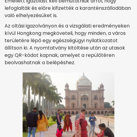
Emellett igazolást kell bemutatniuk arról, hogy
lefoglalták és előre kifizették a karanténszállodában
való elhelyezésüket is.
Az oltási igazolványon és a vizsgálati eredményeken
kívül Hongkong megköveteli, hogy minden, a város
területére lépő egy egészségügyi nyilatkozatot
állítson ki. A nyomtatvány kitöltése után az utasok
egy QR-kódot kapnak, amelyet a repülőtéren
beolvashatnak a belépéshez.