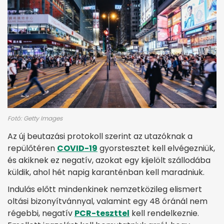
Fotó: Getty Images
Az új beutazási protokoll szerint az utazóknak a
repülőtéren
COVID-19
gyorstesztet kell elvégezniük,
és akiknek ez negatív, azokat egy kijelölt szállodába
küldik, ahol hét napig karanténban kell maradniuk.
Indulás előtt mindenkinek nemzetközileg elismert
oltási bizonyítvánnyal, valamint egy 48 óránál nem
régebbi, negatív
PCR-teszttel
kell rendelkeznie.