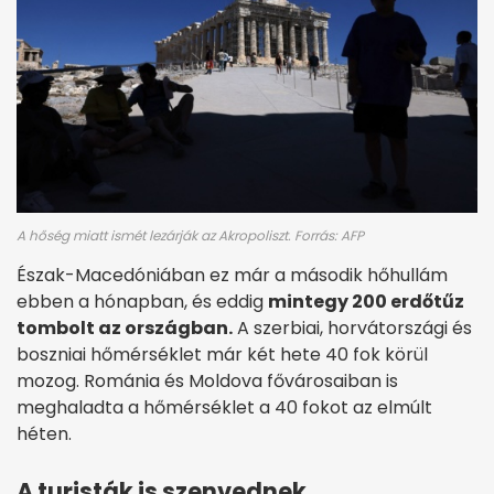
A hőség miatt ismét lezárják az Akropoliszt. Forrás: AFP
Észak-Macedóniában ez már a második hőhullám
ebben a hónapban, és eddig
mintegy 200 erdőtűz
tombolt az országban.
A szerbiai, horvátországi és
boszniai hőmérséklet már két hete 40 fok körül
mozog. Románia és Moldova fővárosaiban is
meghaladta a hőmérséklet a 40 fokot az elmúlt
héten.
A turisták is szenvednek