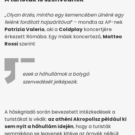
„
Olyan érzés, mintha egy kemencében ülnénk egy
felénk fordított hajszárítóval
” – mondta az AP-nek
Patrizia Valerio
, aki a
Coldplay
koncertjére
érkezett Rómába. Egy másik koncertező,
Matteo
Rossi
szerint
ezek a hőhullámok a bolygó
szenvedését jelképezik.
A hőségriadó során bevezetett intézkedések a
turistákat is védik:
az athéni Akropolisz például ki
sem nyit a hőhullám idején
, hogy a turisták
semmiképp se legyenek kitéve az árnyék nélküli