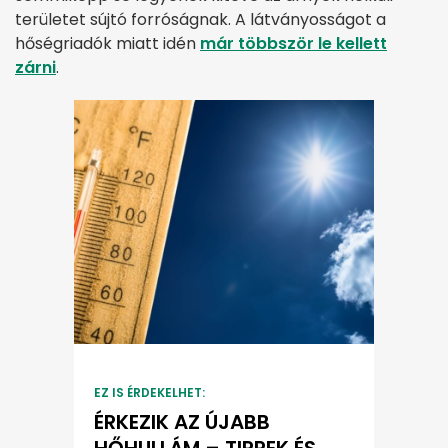
területet sújtó forróságnak. A látványosságot a
hőségriadók miatt idén
már többször le kellett
zárni
.
EZ IS ÉRDEKELHET:
ÉRKEZIK AZ ÚJABB
HŐHULLÁM – TIPPEK ÉS