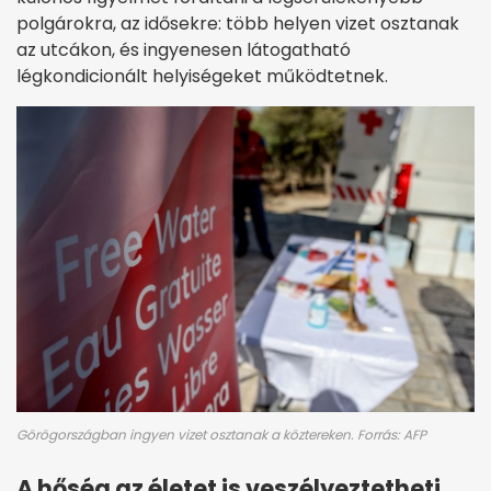
polgárokra, az idősekre: több helyen vizet osztanak
az utcákon, és ingyenesen látogatható
légkondicionált helyiségeket működtetnek.
Görögországban ingyen vizet osztanak a köztereken. Forrás: AFP
A hőség az életet is veszélyeztetheti