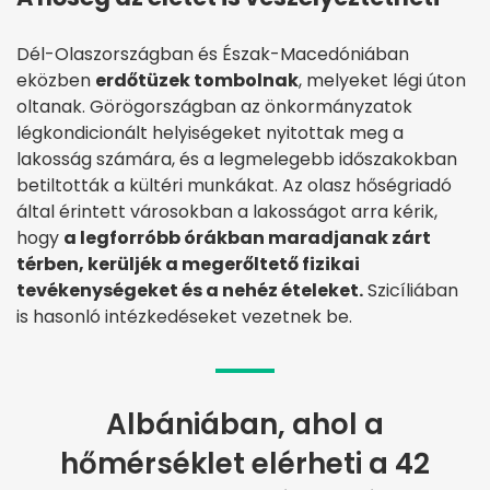
Dél-Olaszországban és Észak-Macedóniában
eközben
erdőtüzek tombolnak
, melyeket légi úton
oltanak. Görögországban az önkormányzatok
légkondicionált helyiségeket nyitottak meg a
lakosság számára, és a legmelegebb időszakokban
betiltották a kültéri munkákat. Az olasz hőségriadó
által érintett városokban a lakosságot arra kérik,
hogy
a legforróbb órákban maradjanak zárt
térben, kerüljék a megerőltető fizikai
tevékenységeket és a nehéz ételeket.
Szicíliában
is hasonló intézkedéseket vezetnek be.
Albániában, ahol a
hőmérséklet elérheti a 42