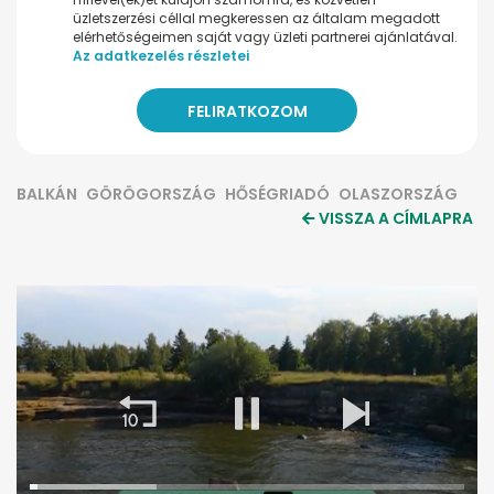
üzletszerzési céllal megkeressen az általam megadott
elérhetőségeimen saját vagy üzleti partnerei ajánlatával.
Az adatkezelés részletei
BALKÁN
GÖRÖGORSZÁG
HŐSÉGRIADÓ
OLASZORSZÁG
VISSZA A CÍMLAPRA