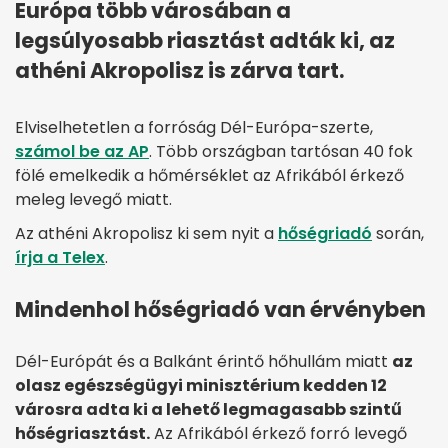
Európa több városában a
legsúlyosabb riasztást adták ki, az
athéni Akropolisz is zárva tart.
Elviselhetetlen a forróság Dél-Európa-szerte,
számol be az AP
. Több országban tartósan 40 fok
fölé emelkedik a hőmérséklet az Afrikából érkező
meleg levegő miatt.
Az athéni Akropolisz ki sem nyit a
hőségriadó
során,
írja a Telex
.
Mindenhol hőségriadó van érvényben
Dél-Európát és a Balkánt érintő hőhullám miatt
az
olasz egészségügyi minisztérium kedden 12
városra adta ki a lehető legmagasabb szintű
hőségriasztást.
Az Afrikából érkező forró levegő