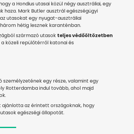
ogy a Hondius utasai közül négy ausztráliai, egy
nak haza. Mark Butler ausztrál egészségügyi
 az utasokat egy nyugat-ausztráliai
b három hétig lesznek karanténban.
rszágból származó utasok
teljes védőöltözetben
 a közeli repülőtérről katonai és
ó személyzetének egy része, valamint egy
ly Rotterdamba indul tovább, ahol majd
ok.
 ajánlotta az érintett országoknak, hogy
utasok egészségi állapotát.