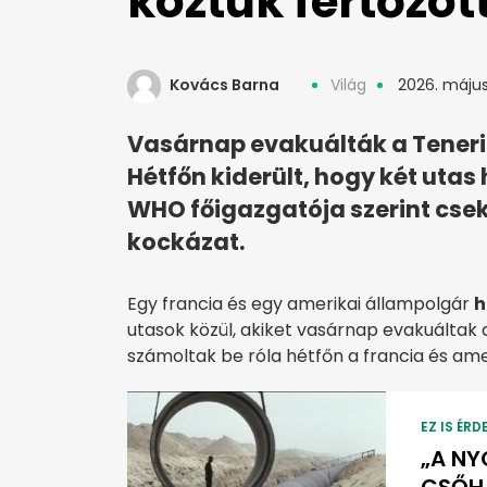
köztük fertőzöt
Kovács Barna
Világ
2026. május 
Vasárnap evakuálták a Tenerif
Hétfőn kiderült, hogy két utas h
WHO főigazgatója szerint csek
kockázat.
Egy francia és egy amerikai állampolgár
h
utasok közül, akiket vasárnap evakuáltak
számoltak be róla hétfőn a francia és am
EZ IS ÉRD
„A NY