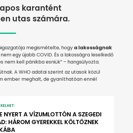
apos karantént
den utas számára.
igazgatója megismételte, hogy
a lakosságnak
z nem egy újabb COVID. És a lakosságra leselkedő
és nem kell pánikba esniük” – hangsúlyozta.
 útnak. A WHO adatai szerint az utasok közül
m ember meghalt, de gyaníthatóan ennél
EKELHET:
E NYERT A VÍZUMLOTTÓN A SZEGEDI
D: HÁROM GYEREKKEL KÖLTÖZNEK
IKÁBA