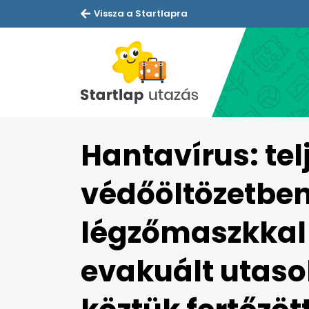
Vissza a Startlapra
Hantavírus: tel
védőöltözetben
légzőmaszkkal 
evakuált utasok