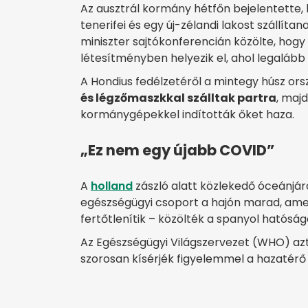
Az ausztrál kormány hétfőn bejelentette, h
tenerifei és egy új-zélandi lakost szállíta
miniszter sajtókonferencián közölte, hogy
létesítményben helyezik el, ahol legaláb
A Hondius fedélzetéről a mintegy húsz o
és légzőmaszkkal szálltak partra
, majd
kormánygépekkel indították őket haza.
„Ez nem egy újabb COVID”
A
holland
zászló alatt közlekedő óceánjár
egészségügyi csoport a hajón marad, ame
fertőtlenítik – közölték a spanyol hatóság
Az Egészségügyi Világszervezet (WHO) azt
szorosan kísérjék figyelemmel a hazatérő 