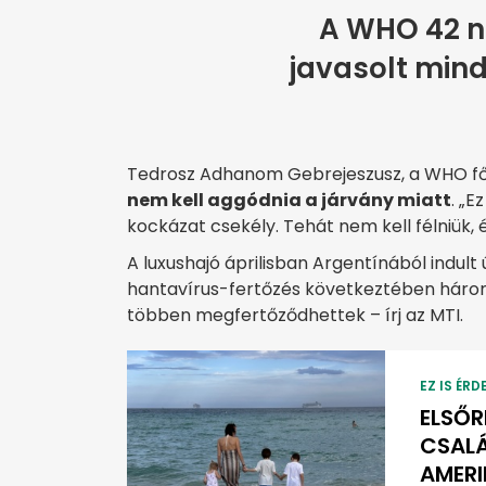
A WHO 42 n
javasolt min
Tedrosz Adhanom Gebrejeszusz, a WHO fő
nem kell aggódnia a járvány miatt
. „E
kockázat csekély. Tehát nem kell félniük, 
A luxushajó áprilisban Argentínából indult
hantavírus-fertőzés következtében háro
többen megfertőződhettek – írj az MTI.
EZ IS ÉRD
ELSŐR
CSALÁ
AMER