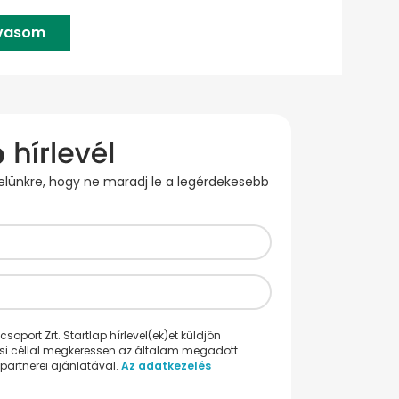
lvasom
evelünkre, hogy ne maradj le a legérdekesebb
oport Zrt. Startlap hírlevel(ek)et küldjön
ési céllal megkeressen az általam megadott
partnerei ajánlatával.
Az adatkezelés