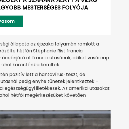
LÓZAT A SZAHARA ALATT A VILÁG
AGYOBB MESTERSÉGES FOLYÓJA
lvasom
zségi állapota az éjszaka folyamán romlott a
közölte hétfőn Stéphanie Rist francia
az óceánjáró öt francia utasának, akiket vasárnap
k, ahol karanténba kerültek.
tén pozitív lett a hantavírus-teszt, de
utasnál pedig enyhe tünetek jelentkeztek –
i egészségügyi illetékesek. Az amerikai utasokat
, ahol hétfői megérkezésüket követően