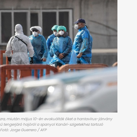
szra, miután május 10-én evakuálták őket a hantavírus-járvány
ű tengerjáró hajóról a spanyol Kanári-szigetekhez tartozó
 Fotó: Jorge Guerrero / AFP