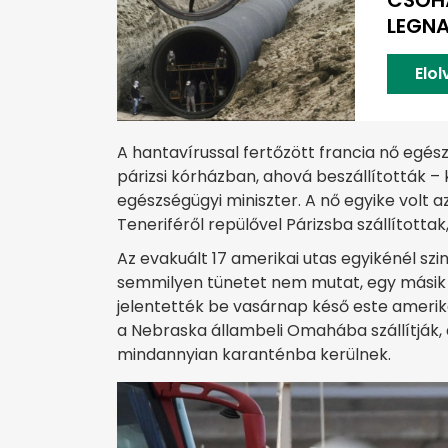
CSŐHÁ
LEGN
Elo
A hantavírussal fertőzött francia nő egés
párizsi kórházban, ahová beszállították – 
egészségügyi miniszter. A nő egyike volt 
Teneriféről repülővel Párizsba szállította
Az evakuált 17 amerikai utas egyikénél szin
semmilyen tünetet nem mutat, egy másik 
jelentették be vasárnap késő este amerika
a Nebraska állambeli Omahába szállítják
mindannyian karanténba kerülnek.