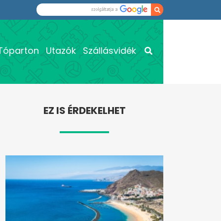
Tóparton
Utazók
Szállásvidék
EZ IS ÉRDEKELHET