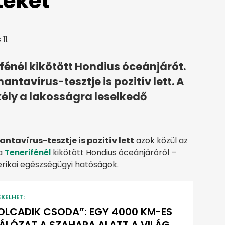
teket
11.
énél kikötött Hondius óceánjárót.
antavírus-tesztje is pozitív lett. A
ély a lakosságra leselkedő
antavírus-tesztje is pozitív lett
azok közül az
 a
Tenerifénél
kikötött Hondius óceánjáróról –
erikai egészségügyi hatóságok.
EKELHET:
OLCADIK CSODA”: EGY 4000 KM-ES