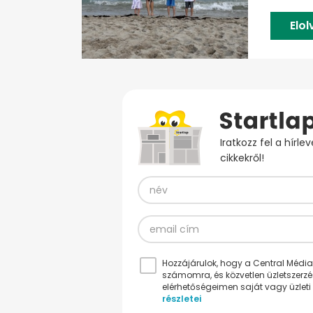
Elo
Iratkozz fel a hírl
cikkekről!
Hozzájárulok, hogy a Central Médiacs
számomra, és közvetlen üzletszerz
elérhetőségeimen saját vagy üzleti 
részletei