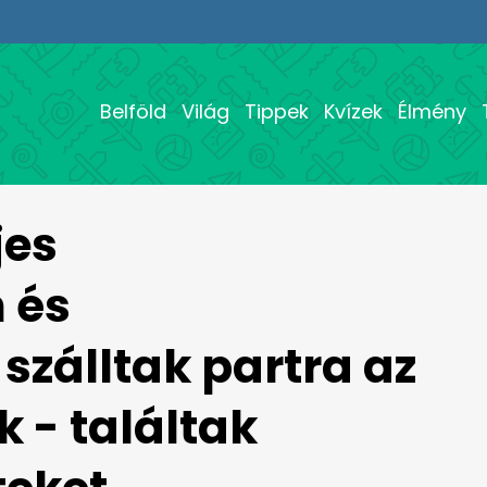
Belföld
Világ
Tippek
Kvízek
Élmény
jes
 és
szálltak partra az
 - találtak