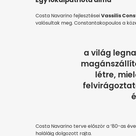
Costa Navarino fejlesztései
Vassilis Con
valósultak meg. Constantakopoulos a köz
a világ legn
magánszállító
létre, mie
felvirágozta
é
Costa Navarino terve először a ’80-as éve
haláláig dolgozott rajta.