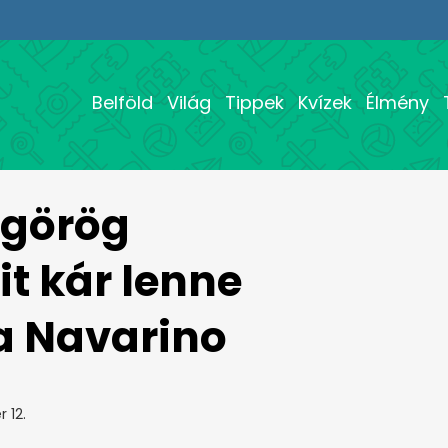
Belföld
Világ
Tippek
Kvízek
Élmény
 görög
t kár lenne
a Navarino
 12.