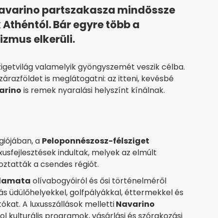
avarino partszakasza mindössze
 Athéntól. Bár egyre több a
zmus elkerüli.
igetvilág valamelyik gyöngyszemét veszik célba.
razföldet is meglátogatni: az itteni, kevésbé
arino
is remek nyaralási helyszínt kínálnak.
giójában, a
Peloponnészosz-félsziget
xusfejlesztések indultak, melyek az elmúlt
toztatták a csendes régiót.
lamata
olívabogyóiról és ősi történelméről
 üdülőhelyekkel, golfpályákkal, éttermekkel és
ókat. A luxusszállások melletti
Navarino
ol kulturális programok, vásárlási és szórakozási