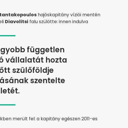
stantakopoulos
hajóskapitány víziói mentén
eli
Diavolitsi
falu szülötte: innen indulva
agyobb független
 vállalatát hozta
lőtt szülőföldje
tásának szentelte
letét.
kben merült fel: a kapitány egészen 2011-es