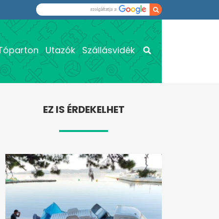
Tóparton
Utazók
Szállásvidék
EZ IS ÉRDEKELHET