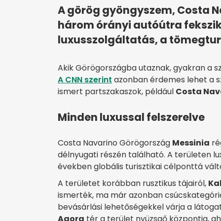
A görög gyöngyszem, Costa N
három órányi autóútra fekszik
luxusszolgáltatás, a tömegturi
Akik Görögországba utaznak, gyakran a sz
A CNN szerint
azonban érdemes lehet a szá
ismert partszakaszok, például
Costa Nav
Minden luxussal felszerelve
Costa Navarino Görögország
Messinia
ré
délnyugati részén található. A területen lu
években globális turisztikai célponttá vál
A területet korábban rusztikus tájairól,
Ka
ismerték, ma már azonban csúcskategóriás
bevásárlási lehetőségekkel várja a látogat
Agora
tér a terület nyüzsgő központja, ah