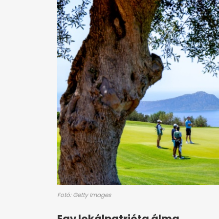
Fotó: Getty Images
Egy lokálpatrióta álma