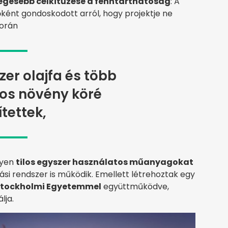
egesebb célkitűzése a fenntarthatóság
: A
ként gondoskodott arról, hogy projektje ne
során
zer olajfa és több
os növény köré
ítettek,
lyen
tilos egyszer használatos műanyagokat
sítási rendszer is működik. Emellett létrehoztak egy
tockholmi Egyetemmel
együttműködve,
lja.