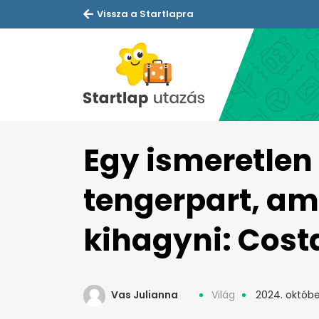
Vissza a Startlapra
Egy ismeretlen
tengerpart, ami
kihagyni: Cost
Vas Julianna
Világ
2024. október