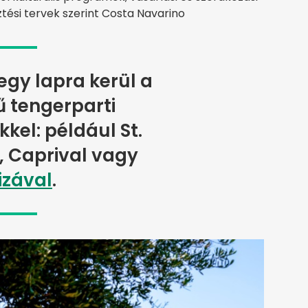
ztési tervek szerint Costa Navarino
gy lapra kerül a
 tengerparti
kel: például St.
, Caprival vagy
izával
.