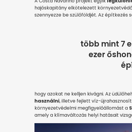
A Costa Navarino projekt egyik
legkülönl
hajóskapitány elkötelezett környezetvédő
szennyezze be szülőföldjét. Az építkezés 
több mint 7 e
ezer őshon
ép
hogy azokat ne kelljen kivágni. Az üdülőhe
használni
, illetve fejlett víz-újrahaszno
környezetvédelmi megfigyelőállomást a
S
amely a klímaváltozás helyi hatásait vizsgá