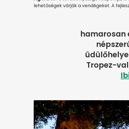
lehetőségek várják a vendégeket. A fejles
hamarosan e
népszerű
üdülőhelyek
Tropez-val
Ib