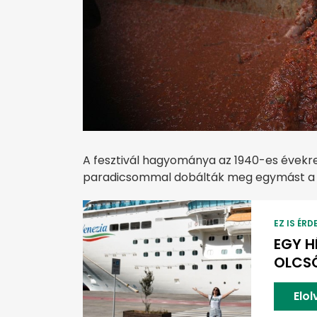
A fesztivál hagyománya az 1940-es évekre ny
paradicsommal dobálták meg egymást a vá
EZ IS ÉRD
EGY H
OLCS
Elo