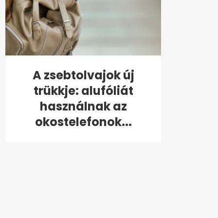
A zsebtolvajok új
trükkje: alufóliát
használnak az
okostelefonok...