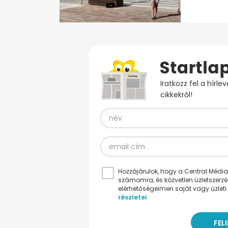
Iratkozz fel a hírl
cikkekről!
Hozzájárulok, hogy a Central Médiacs
számomra, és közvetlen üzletszerz
elérhetőségeimen saját vagy üzleti 
részletei