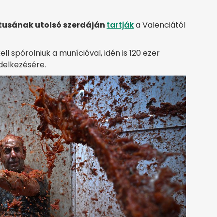
tusának utolsó szerdáján
tartják
a Valenciától
 spórolniuk a munícióval, idén is 120 ezer
delkezésére.