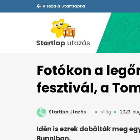
Vissza a Startlapra
Fotókon a legő
fesztivál, a To
Startlap Utazás
Világ
2023. aug
Idén is ezrek dobálták meg e
Bunolban.