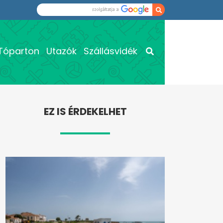
Tóparton
Utazók
Szállásvidék
EZ IS ÉRDEKELHET