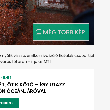
úlik vissza, amikor rivalizáló fiatalok csoportjai
ros főterén – írja az MTI.
EKELHET:
ÉT, ÖT KIKÖTŐ – ÍGY UTAZZ
ÓN ÓCEÁNJÁRÓVAL
lvasom