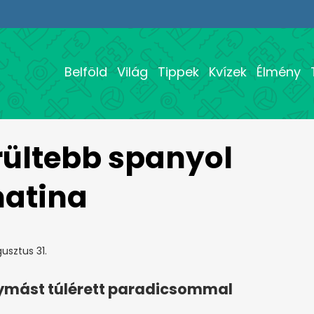
Belföld
Világ
Tippek
Kvízek
Élmény
rültebb spanyol
matina
usztus 31.
gymást túlérett paradicsommal