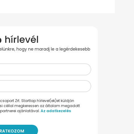
evelünkre, hogy ne maradj le a legérdekesebb
oport Zrt. Startlap hírlevel(ek)et küldjön
ési céllal megkeressen az általam megadott
partnerei ajánlatával.
Az adatkezelés