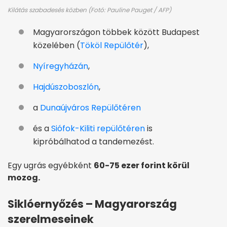
Kilátás szabadesés közben (Fotó: Pauline Pauget / AFP)
Magyarországon többek között Budapest
közelében (
Tököl Repülőtér
),
Nyíregyházán
,
Hajdúszoboszlón
,
a
Dunaújváros Repülőtéren
és a
Siófok-Kiliti repülőtéren
is
kipróbálhatod a tandemezést.
Egy ugrás egyébként
60-75 ezer forint körül
mozog.
Siklóernyőzés – Magyarország
szerelmeseinek