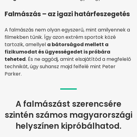
Falmászás – az igazi határfeszegetés
A falmászás nem olyan egyszerű, mint amilyennek a
filmekben tűnik. Így azon extrém sportok közé
tartozik, amellyel
a bátorságod mellett a
fizikumodat és ügyességedet is próbára
teheted
. És ne aggódj, amint elsajátítód a megfelelő
technikát, úgy suhansz majd felfelé mint Peter
Parker.
A falmászást szerencsére
szintén számos magyarországi
helyszínen kipróbálhatod.