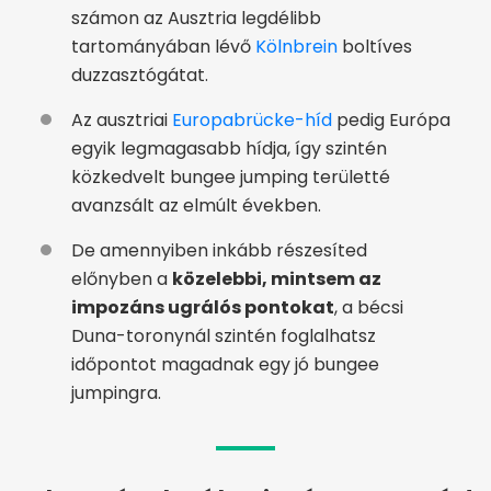
számon az Ausztria legdélibb
tartományában lévő
Kölnbrein
boltíves
duzzasztógátat.
Az ausztriai
Europabrücke-híd
pedig Európa
egyik legmagasabb hídja, így szintén
közkedvelt bungee jumping területté
avanzsált az elmúlt években.
De amennyiben inkább részesíted
előnyben a
közelebbi, mintsem az
impozáns ugrálós pontokat
, a bécsi
Duna-toronynál szintén foglalhatsz
időpontot magadnak egy jó bungee
jumpingra.