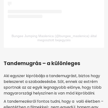
Bungee Jumping Maslenica (@bungee_maslenica) által
megosztott bejegyzés
Tandemugrás – a különleges
Aki egyszer kipróbálja a tandemugrást, biztos hogy
beleszeret a szabadesésbe. Sőt, ennek az extrém
sportnak az az egyik legnagyobb előnye, hogy több
magyarországi helyszínen is van mód kipróbálni.
A tandemezésről fontos tudni, hogy a való életben –
ellentétben a filmekkel- nem egyedül, hanem egy