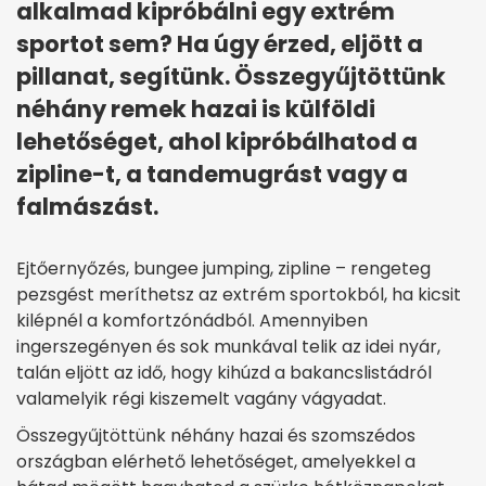
alkalmad kipróbálni egy extrém
sportot sem? Ha úgy érzed, eljött a
pillanat, segítünk. Összegyűjtöttünk
néhány remek hazai is külföldi
lehetőséget, ahol kipróbálhatod a
zipline-t, a tandemugrást vagy a
falmászást.
Ejtőernyőzés, bungee jumping, zipline – rengeteg
pezsgést meríthetsz az extrém sportokból, ha kicsit
kilépnél a komfortzónádból. Amennyiben
ingerszegényen és sok munkával telik az idei nyár,
talán eljött az idő, hogy kihúzd a bakancslistádról
valamelyik régi kiszemelt vagány vágyadat.
Összegyűjtöttünk néhány hazai és szomszédos
országban elérhető lehetőséget, amelyekkel a