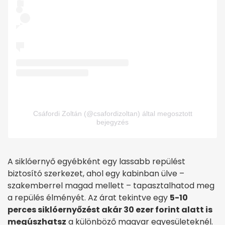
Csáfordi Zoltán (@csafordizoltan) által megosztott
bejegyzés
A siklóernyő egyébként egy lassabb repülést
biztosító szerkezet, ahol egy kabinban ülve –
szakemberrel magad mellett – tapasztalhatod meg
a repülés élményét. Az árat tekintve egy
5-10
perces siklóernyőzést akár 30 ezer forint alatt is
megúszhatsz
a különböző magyar egyesületeknél.