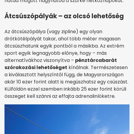
hátad mögött hagyhatod a szürke hétköznapokat.
Átcsúszópályák – az olcsó lehetőség
Az átcsúszópálya (vagy zipline) egy olyan
drótkötélpályát takar, ahol több méter magasan
átcsúszhatunk egyik pontból a másikba. Az extrém
sport egyik legnagyobb előnye, hogy – más
alternatívákhoz viszonyítva –
pénztárcabarát
szórakozási lehetőséget
kínálnak. Természetesen
a kiválasztott helyszíntől függ, de Magyarországon
akár 10 ezer forint alatt is megúszhatsz egy csúszást.
Külföldön ezzel szemben inkább 25 ezer forint körüli
összeget kell szánni az effajta adrenalinlöketre.