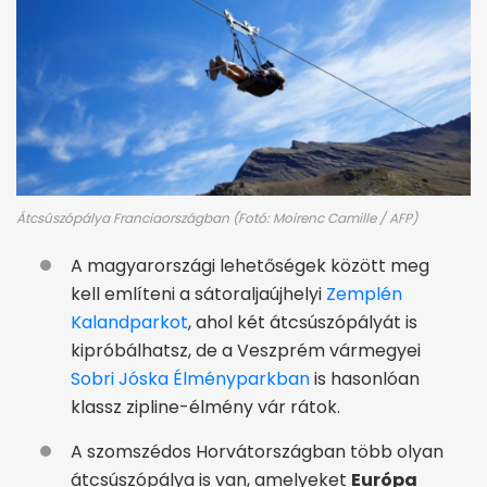
Átcsúszópálya Franciaországban (Fotó: Moirenc Camille / AFP)
A magyarországi lehetőségek között meg
kell említeni a sátoraljaújhelyi
Zemplén
Kalandparkot
, ahol két átcsúszópályát is
kipróbálhatsz, de a Veszprém vármegyei
Sobri Jóska Élményparkban
is hasonlóan
klassz zipline-élmény vár rátok.
A szomszédos Horvátországban több olyan
átcsúszópálya is van, amelyeket
Európa