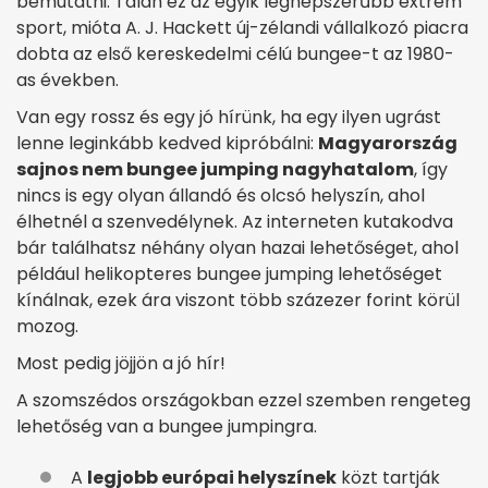
bemutatni. Talán ez az egyik legnépszerűbb extrém
sport, mióta A. J. Hackett új-zélandi vállalkozó piacra
dobta az első kereskedelmi célú bungee-t az 1980-
as években.
Van egy rossz és egy jó hírünk, ha egy ilyen ugrást
lenne leginkább kedved kipróbálni:
Magyarország
sajnos nem bungee jumping nagyhatalom
, így
nincs is egy olyan állandó és olcsó helyszín, ahol
élhetnél a szenvedélynek. Az interneten kutakodva
bár találhatsz néhány olyan hazai lehetőséget, ahol
például helikopteres bungee jumping lehetőséget
kínálnak, ezek ára viszont több százezer forint körül
mozog.
Most pedig jöjjön a jó hír!
A szomszédos országokban ezzel szemben rengeteg
lehetőség van a bungee jumpingra.
A
legjobb európai helyszínek
közt tartják