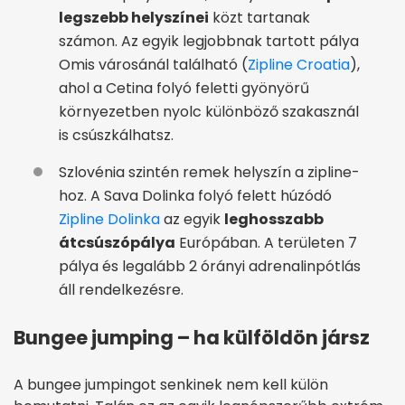
legszebb helyszínei
közt tartanak
számon. Az egyik legjobbnak tartott pálya
Omis városánál található (
Zipline Croatia
),
ahol a Cetina folyó feletti gyönyörű
környezetben nyolc különböző szakasznál
is csúszkálhatsz.
Szlovénia szintén remek helyszín a zipline-
hoz. A Sava Dolinka folyó felett húzódó
Zipline Dolinka
az egyik
leghosszabb
átcsúszópálya
Európában. A területen 7
pálya és legalább 2 órányi adrenalinpótlás
áll rendelkezésre.
Bungee jumping – ha külföldön jársz
A bungee jumpingot senkinek nem kell külön