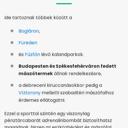
Ide tartoznak többek között a
Bogláron
,
Füreden
és
Fűzfőn
lévő kalandparkok.
Budapesten és Székesfehérváron fedett
mászótermek
állnak rendelkezésre,
a debreceni kiruccanásokkor pedig a
Víztorony
melletti szabadtéri mászófalhoz
érdemes ellátogatni.
Ezzel a sporttal szintén egy viszonylag
pénztárcabarát adrenalinbombát biztosíthatsz
magadnak, hiszen az eszközbérlést és mászófal