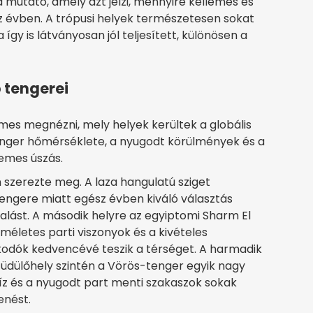
mutató, amely azt jelzi, mennyire kellemes és
sz évben. A trópusi helyek természetesen sokat
így is látványosan jól teljesített, különösen a
 tengerei
mes megnézni, mely helyek kerültek a globális
a tenger hőmérséklete, a nyugodt körülmények és a
lemes úszás.
n szerezte meg. A laza hangulatú sziget
 tengere miatt egész évben kiváló választás
ralást. A második helyre az egyiptomi Sharm El
méletes parti viszonyok és a kivételes
rkodók kedvencévé teszik a térséget. A harmadik
 üdülőhely szintén a Vörös-tenger egyik nagy
íz és a nyugodt part menti szakaszok sokak
enést.