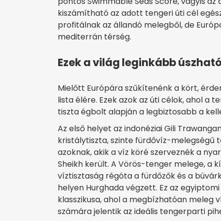
pontos Swimmable Seas Score, vagyis az a 
kiszámítható az adott tengeri úti cél egé
profitálnak az állandó melegből, de Európa 
mediterrán térség.
Ezek a világ leginkább úszható
Mielőtt Európára szűkítenénk a kört, érde
lista élére. Ezek azok az úti célok, ahol 
tiszta égbolt alapján a legbiztosabb a kel
Az első helyet az indonéziai Gili Trawanga
kristálytiszta, szinte fürdővíz-melegségű
azoknak, akik a víz köré szerveznék a nya
Sheikh került. A Vörös-tenger melege, a kí
víztisztaság régóta a fürdőzők és a búvá
helyen Hurghada végzett. Ez az egyiptomi
klasszikusa, ahol a megbízhatóan meleg v
számára jelentik az ideális tengerparti pih