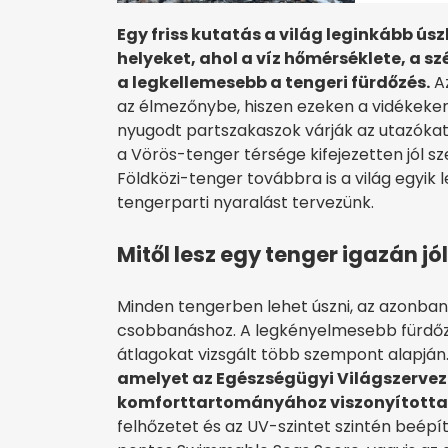
Egy friss kutatás a világ leginkább ús
helyeket, ahol a víz hőmérséklete, a sz
a legkellemesebb a tengeri fürdőzés.
Az
az élmezőnybe, hiszen ezeken a vidékeken
nyugodt partszakaszok várják az utazókat.
a Vörös-tenger térsége kifejezetten jól sze
Földközi-tenger továbbra is a világ egyi
tengerparti nyaralást tervezünk.
Mitől lesz egy tenger igazán jó
Minden tengerben lehet úszni, az azonban
csobbanáshoz. A legkényelmesebb fürdőzé
átlagokat vizsgált több szempont alapján
amelyet az Egészségügyi Világszerveze
komforttartományához viszonyította
felhőzetet és az UV-szintet szintén beépít