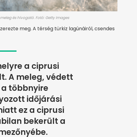
, meleg és hívogató. Fotó: Getty Images
zerezte meg. A térség türkiz lagúnáiról, csendes
helyre a ciprusi
t. A meleg, védett
s a többnyire
ozott időjárási
iatt ez a ciprusi
bilan bekerült a
lmezőnyébe.