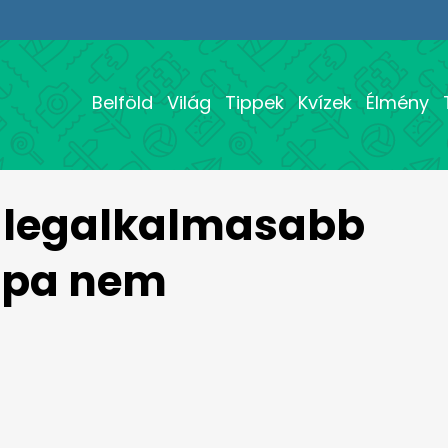
Belföld
Világ
Tippek
Kvízek
Élmény
e legalkalmasabb
rópa nem