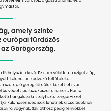
 a történelmi városok, a gasztronómia és a
egymástól.
ág, amely szinte
z európai fürdőzős
 az Görögország.
b 15 helyszíne közé. Ez nem véletlen: a szigetvilág,
együtt különösen kedvező feltételeket
n szereplő görög úti célok között ott van
l és védett partszakaszairól ismert. Hanía
ikötő hangulata kristálytiszta tengervízzel
rtjai különösen ideálisak lehetnek a családoknak
ásokra vágynak. Szkíathosz pedig fenyőkkel