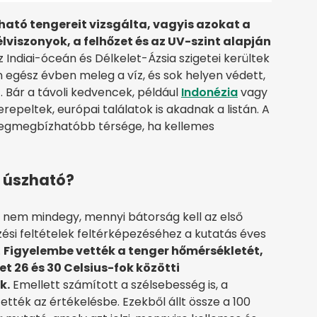
zható tengereit vizsgálta, vagyis azokat a
élviszonyok, a felhőzet és az UV-szint alapján
 Indiai-óceán és Délkelet-Ázsia szigetei kerültek
 egész évben meleg a víz, és sok helyen védett,
 Bár a távoli kedvencek, például
Indonézia
vagy
repeltek, európai találatok is akadnak a listán. A
k legmegbízhatóbb térsége, ha kellemes
l úszható?
 nem mindegy, mennyi bátorság kell az első
si feltételek feltérképezéséhez a kutatás éves
.
Figyelembe vették a tenger hőmérsékletét,
t 26 és 30 Celsius-fok közötti
k.
Emellett számított a szélsebesség is, a
ették az értékelésbe. Ezekből állt össze a 100