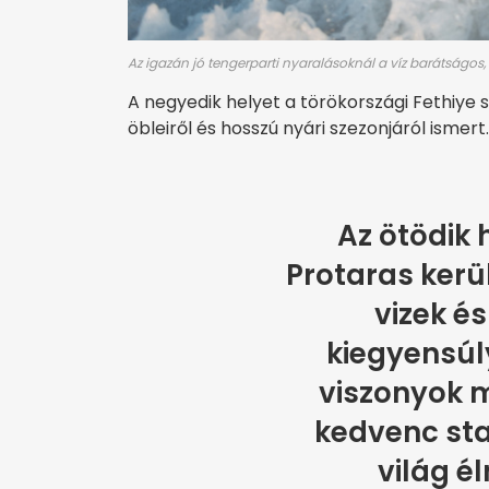
Az igazán jó tengerparti nyaralásoknál a víz barátságos
A negyedik helyet a törökországi Fethiye s
öbleiről és hosszú nyári szezonjáról ismert.
Az ötödik 
Protaras kerül
vizek é
kiegyensúly
viszonyok m
kedvenc sta
világ é