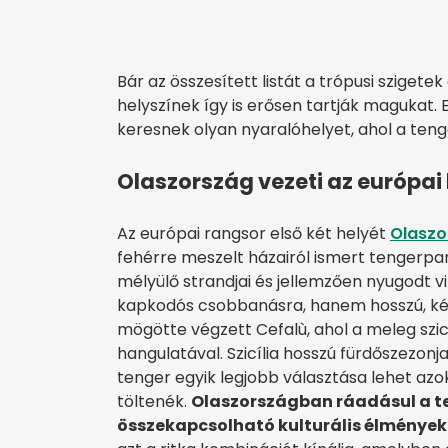
Bár az összesített listát a trópusi sziget
helyszínek így is erősen tartják magukat. 
keresnek olyan nyaralóhelyet, ahol a ten
Olaszország vezeti az európai 
Az európai rangsor első két helyét
Olaszo
fehérre meszelt házairól ismert tengerpa
mélyülő strandjai és jellemzően nyugodt vi
kapkodós csobbanásra, hanem hosszú, ké
mögötte végzett Cefalù, ahol a meleg szicí
hangulatával. Szicília hosszú fürdőszezon
tenger egyik legjobb választása lehet azo
töltenék.
Olaszországban ráadásul a t
összekapcsolható kulturális élményekk