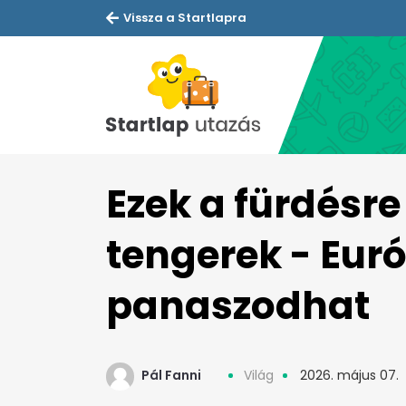
Vissza a Startlapra
Ezek a fürdésr
tengerek - Eu
panaszodhat
Pál Fanni
Világ
2026. május 07.