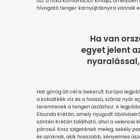
azt a ritka kombinációt kínálja, amelyben
hívogató tenger karnyújtásnyira vannak 
Ha van orsz
egyet jelent a
nyaralással,
Hat görög úti cél is bekerült Európa legjob
a kobaltkék víz és a hosszú, száraz nyár 
teremtenek a tengeri úszáshoz. A legjobba
Elounda Krétán, amely nyugodt öbölvizeirő
szintén Krétán található, ahol a velencei k
párosul. Kosz szigetének meleg, sekély pa
és azoknak, akik hosszabb, kényelmes úsz