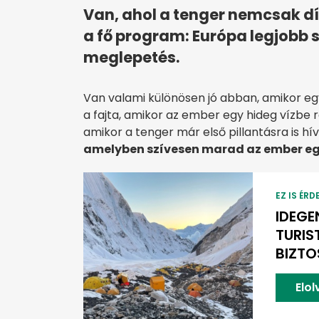
Van, ahol a tenger nemcsak d
a fő program: Európa legjobb 
meglepetés.
Van valami különösen jó abban, amikor eg
a fajta, amikor az ember egy hideg vízbe 
amikor a tenger már első pillantásra is hí
amelyben szívesen marad az ember egy
EZ IS ÉRD
IDEGE
TURIS
BIZTO
Elo