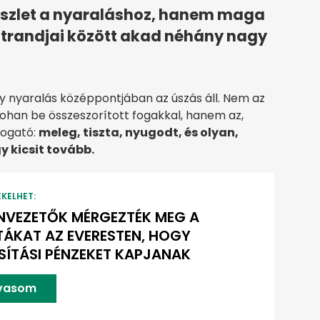
íszlet a nyaraláshoz, hanem maga
strandjai között akad néhány nagy
y nyaralás középpontjában az úszás áll. Nem az
rohan be összeszorított fogakkal, hanem az,
vogató:
meleg, tiszta, nyugodt, és olyan,
 kicsit tovább.
EKELHET:
NVEZETŐK MÉRGEZTÉK MEG A
TÁKAT AZ EVERESTEN, HOGY
SÍTÁSI PÉNZEKET KAPJANAK
lvasom