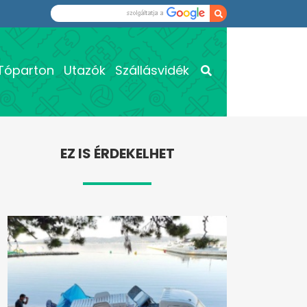
Tóparton
Utazók
Szállásvidék
EZ IS ÉRDEKELHET