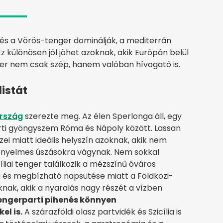
ek és a Vörös-tenger dominálják, a mediterrán
Ez különösen jól jöhet azoknak, akik Európán belül
ger nem csak szép, hanem valóban hívogató is.
listát
rszág
szerezte meg. Az élen Sperlonga áll, egy
rti gyöngyszem Róma és Nápoly között. Lassan
zei miatt ideális helyszín azoknak, akik nem
nyelmes úszásokra vágynak. Nem sokkal
liai tenger találkozik a mézszínű óváros
ja és megbízható napsütése miatt a Földközi-
knak, akik a nyaralás nagy részét a vízben
engerparti pihenés könnyen
el is.
A szárazföldi olasz partvidék és Szicília is