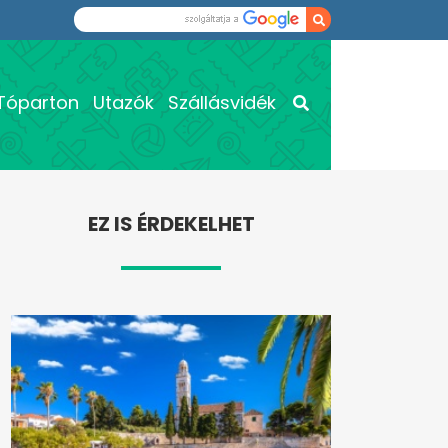
Tóparton
Utazók
Szállásvidék
EZ IS ÉRDEKELHET