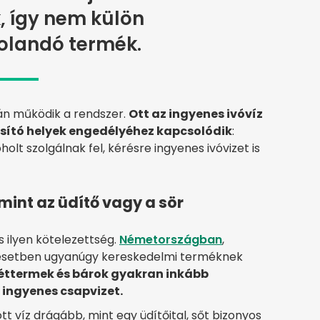
, így nem külön
landó termék.
ján működik a rendszer.
Ott az ingyenes ivóvíz
usító helyek engedélyéhez kapcsolódik
:
lt szolgálnak fel, kérésre ingyenes ivóvizet is
 mint az üdítő vagy a sör
 ilyen kötelezettség.
Németországban
,
 esetben ugyanúgy kereskedelmi terméknek
 éttermek és bárok gyakran inkább
 ingyenes csapvizet.
ott víz drágább, mint egy üdítőital, sőt bizonyos