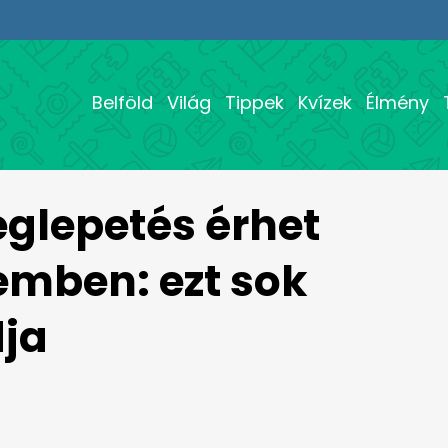
Belföld
Világ
Tippek
Kvízek
Élmény
glepetés érhet
emben: ezt sok
dja