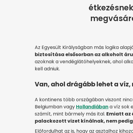
étkezésnek
megvásáro
Az Egyesült Királyságban más logika alap
biztosítása elsősorban az alkoholt ár
azoknak a vendéglátóhelyeknek, ahol alkoho
kell adniuk.
Van, ahol drágább lehet a víz,
A kontinens több országában viszont nincs
Belgiumban vagy
Hollandiában
a víz sok
számít, mint bármely más ital.
Emiatt az
palackozott vizet kínálnak, nem pedig
Előfordulhat az is, hogy az asztalhoz kihoz