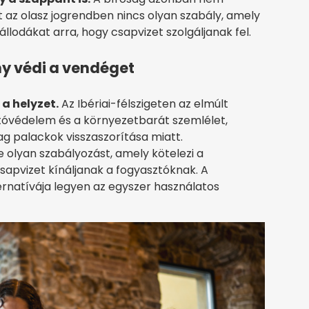
nt az olasz jogrendben nincs olyan szabály, amely
llodákat arra, hogy csapvizet szolgáljanak fel.
y védi a vendéget
a helyzet.
Az Ibériai-félszigeten az elmúlt
tóvédelem és a környezetbarát szemlélet,
g palackok visszaszorítása miatt.
olyan szabályozást, amely kötelezi a
sapvizet kínáljanak a fogyasztóknak. A
ternatívája legyen az egyszer használatos