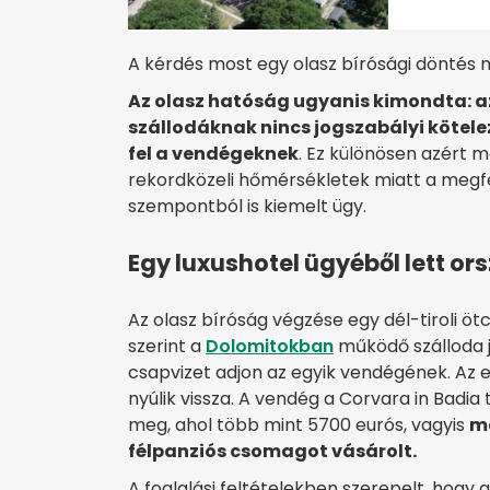
A kérdés most egy olasz bírósági döntés mi
Az olasz hatóság ugyanis kimondta: 
szállodáknak nincs jogszabályi kötele
fel a vendégeknek
. Ez különösen azért 
rekordközeli hőmérsékletek miatt a megfe
szempontból is kiemelt ügy.
Egy luxushotel ügyéből lett o
Az olasz bíróság végzése egy dél-tiroli öt
szerint a
Dolomitokban
működő szálloda j
csapvizet adjon az egyik vendégének. Az 
nyúlik vissza. A vendég a Corvara in Badia
meg, ahol több mint 5700 eurós, vagyis
ma
félpanziós csomagot vásárolt.
A foglalási feltételekben szerepelt, hogy 