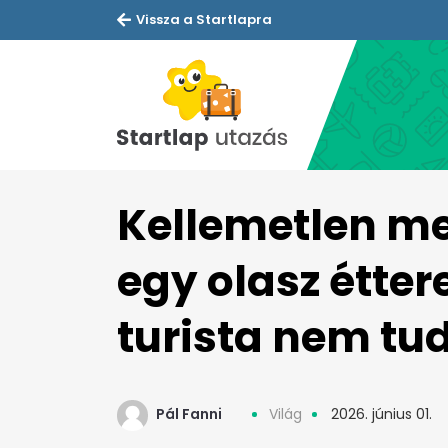
Vissza a Startlapra
Kellemetlen me
egy olasz étter
turista nem tu
Pál Fanni
Világ
2026. június 01.