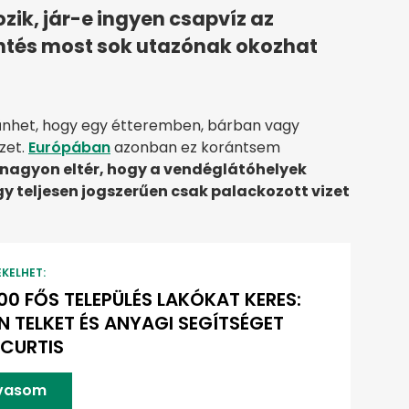
ik, jár-e ingyen csapvíz az
öntés most sok utazónak okozhat
űnhet, hogy egy étteremben, bárban vagy
zet.
Európában
azonban ez korántsem
nagyon eltér, hogy a vendéglátóhelyek
y teljesen jogszerűen csak palackozott vizet
EKELHET:
00 FŐS TELEPÜLÉS LAKÓKAT KERES:
N TELKET ÉS ANYAGI SEGÍTSÉGET
 CURTIS
lvasom