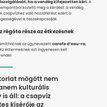
szolgálását, ha a vendég kifejezetten kéri.
A
zempontból közelíti meg a kérdést: a vendég
 A csapvízhez való hozzáférést ezért a
gességével is összekapcsolják.
z régóta része az étkezésnek
ámíthatnak az úgynevezett
carafe d’eau-ra
,
 Az éttermeknek ezt ingyenesen kell
 rendel.
korlat mögött nem
hanem kulturális
s áll: a csapvíz
es kísérője az