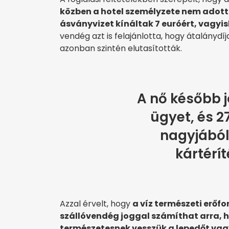
közben a hotel személyzete nem adott 
ásványvizet kínáltak 7 euróért, vagyis
vendég azt is felajánlotta, hogy átalánydíj
azonban szintén elutasították.
A nő később j
ügyet, és 2
nagyjából 1
kártérít
Azzal érvelt, hogy
a víz természeti erőfo
szállóvendég joggal számíthat arra, h
természetesnek vesszük a lepedőt vagy