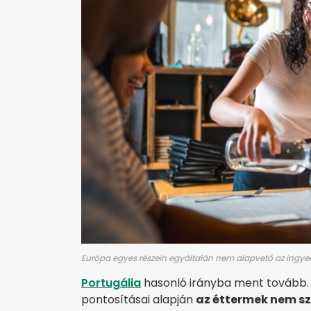
Európa egyes részein egyáltalán nem alapvető az ingyen
Portugália
hasonló irányba ment tovább. A
pontosításai alapján
az éttermek nem sz