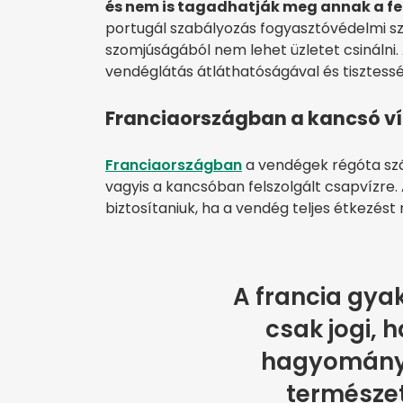
és nem is tagadhatják meg annak a fel
portugál szabályozás fogyasztóvédelmi s
szomjúságából nem lehet üzletet csinálni.
vendéglátás átláthatóságával és tisztessé
Franciaországban a kancsó ví
Franciaországban
a vendégek régóta sz
vagyis a kancsóban felszolgált csapvízre.
biztosítaniuk, ha a vendég teljes étkezést
A francia gya
csak jogi, 
hagyomány i
természet