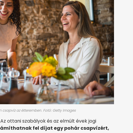
 csapvíz az étteremben. Fotó: Getty Images
z ottani szabályok és az elmúlt évek jogi
ámíthatnak fel díjat egy pohár csapvízért,