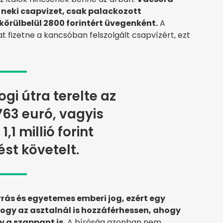
neki csapvizet, csak palackozott
körülbelül 2800 forintért üvegenként.
A
at fizetne a kancsóban felszolgált csapvízért, ezt
ogi útra terelte az
763 euró, vagyis
,1 millió forint
ést követelt.
rrás és egyetemes emberi jog, ezért egy
ogy az asztalnál is hozzáférhessen, ahogy
 a szappant is.
A bíróság azonban nem