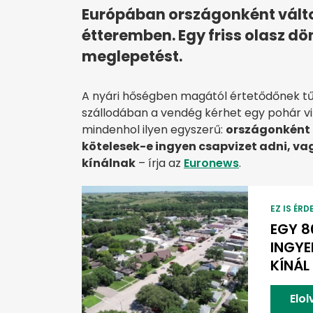
Európában országonként változ
étteremben. Egy friss olasz d
meglepetést.
A nyári hőségben magától értetődőnek t
szállodában a vendég kérhet egy pohár vi
mindenhol ilyen egyszerű:
országonként 
kötelesek-e ingyen csapvizet adni, vag
kínálnak
– írja az
Euronews
.
EZ IS ÉRD
EGY 8
INGYE
KÍNÁL
Elo