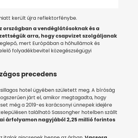
att került újra reflektorfénybe.
az országban a vendéglátósoknak és a
zettségük arra, hogy csapvizet szolgáljanak
meglepő, mert Európában a hőhullámok és
lelő folyadékbevitel közegészségügyi
rszágos precedens
csillagos hotel ügyében született meg. A bíróság
ogszerűen járt el, amikor megtagadta, hogy
eset még a 2019-es karácsonyi ünnepek idejére
 településen található Sassongher hotelben szállt
i árfolyamon nagyjából 2,25 millió forintos
az italok nincsenek benne az árban.
Vacsora