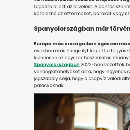
fogadta el ezt az érvelést. A döntés szeri
kötelezné az éttermeket, bárokat vagy szá
Spanyolországban már törvén
Európa más országaiban egészen más 
években erős hangsúlyt kapott a fogyasz
különösen az egyszer használatos műanya
Spanyolországban
2022-ben vezettek be 
vendéglátóhelyeket arra, hogy ingyenes c
jogszabály célja, hogy a csapvíz valódi al
palackoknak.